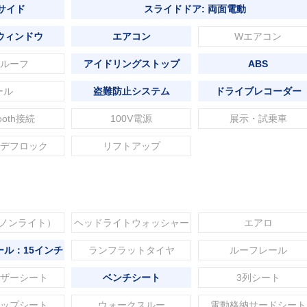
 サイド
スライドドア: 両面電動
ウィンドウ
エアコン
Wエアコン
ルーフ
アイドリングストップ
ABS
ール
盗難防止システム
ドライブレコーダー
tooth接続
100V電源
展示・試乗車
デフロック
リフトアップ
セノンライト）
ヘッドライトウォッシャー
エアロ
ル：15インチ
ランフラットタイヤ
ルーフレール
ザーシート
ベンチシート
3列シート
ップシート
ウォークスルー
電動格納サードシート