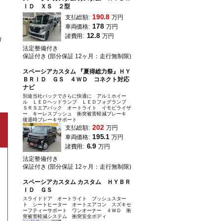
ＩＤ ＸＳ ２型
190.8
支払総額:
万円
178
車両価格:
万円
12.8
諸費用:
万円
Ｗ
法定整備付き
保証付き (部分保証 12ヶ月：走行無制限)
スペーシアカスタム 『夏得総力祭』ＨＹ
ＢＲＩＤ ＧＳ ４ＷＤ コネクト対応
ナビ
別途当社パックでさらに快適に アルミホイー
ル ＬＥＤヘッドランプ ＬＥＤフォグランプ
ＳＲＳエアバック オートライト イモビライザ
ー キーレスプッシュ 衝突被害軽減ブレーキ
後退時ブレーキサポート
202
支払総額:
万円
195.1
車両価格:
万円
6.9
諸費用:
万円
法定整備付き
保証付き (部分保証 12ヶ月：走行無制限)
スペーシアカスタム カスタム ＨＹＢＲ
ＩＤ ＧＳ
スライドドア オートライト プッシュスター
ト シートヒーター オートエアコン スズキセ
ーフティーサポート ワンオーナー ４ＷＤ 衝
突被害軽減システム 衝突安全ボディ