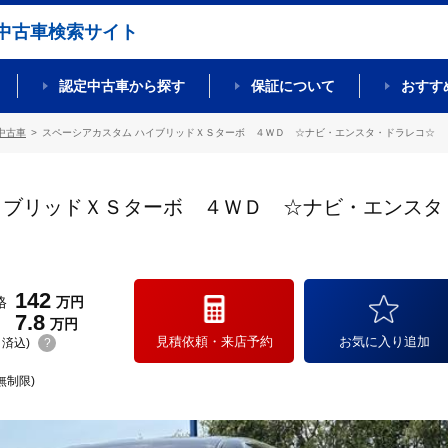
中古車検索サイト
認定中古車から探す
保証について
おすす
中古車
スペーシアカスタム ハイブリッドＸＳターボ ４ＷＤ ☆ナビ・エンスタ・ドラレコ☆
イブリッドＸＳターボ ４ＷＤ ☆ナビ・エンスタ
142
格
万円
7.8
万円
見積依頼・来店予約
お気に入り追加
(リ済込)
?
無制限)