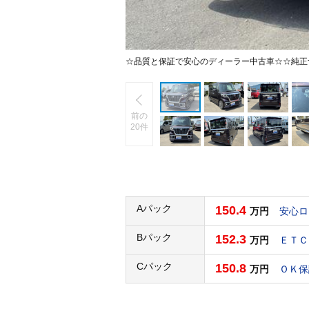
☆品質と保証で安心のディーラー中古車☆☆純正
前の
20件
Aパック
150.4
万円
安心ロ
Bパック
152.3
万円
ＥＴＣ
Cパック
150.8
万円
ＯＫ保