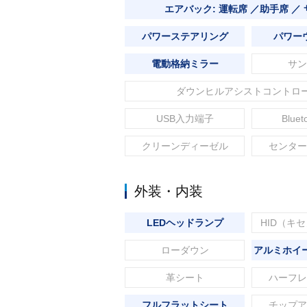
エアバック: 運転席 ／助手席 ／
パワーステアリング
パワー
電動格納ミラー
サン
ダウンヒルアシストコントロ
USB入力端子
Blue
クリーンディーゼル
センター
外装・内装
LEDヘッドランプ
HID（キ
ローダウン
アルミホイー
革シート
ハーフレ
フルフラットシート
チップア