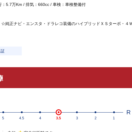
：5.7万Km / 排気：660cc / 車検：車検整備付
 ☆純正ナビ・エンスタ・ドラレコ装備のハイブリッドＸＳターボ・４
保証
R
5
4.5
4
3.5
3
2
1