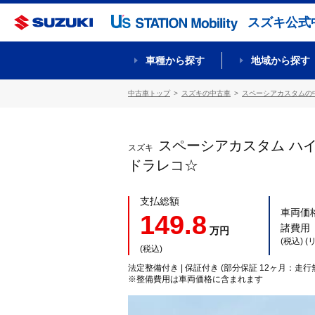
スズキ公式
車種から探す
地域から探す
中古車トップ
スズキの中古車
スペーシアカスタムの
スペーシアカスタム ハ
スズキ
ドラレコ☆
支払総額
車両価
149.8
諸費用
万円
(税込) 
(税込)
法定整備付き | 保証付き (部分保証 12ヶ月：走行
※整備費用は車両価格に含まれます