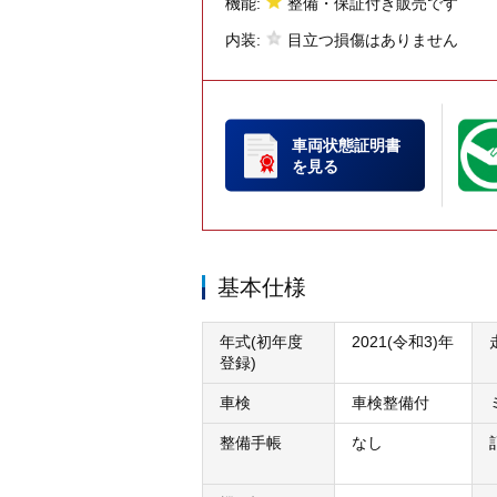
機能:
整備・保証付き販売です
内装:
目立つ損傷はありません
車両状態証明書
を見る
基本仕様
年式(初年度
2021(令和3)年
登録)
車検
車検整備付
整備手帳
なし