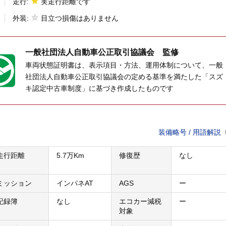
走行:
実走行距離です
外装:
目立つ損傷はありません
一般社団法人
自動車公正取引協議会 監修
車両状態証明書は、表示項目・方法、運用体制について、一般
社団法人自動車公正取引協議会の定める基準を満たした「スズ
キ認定中古車制度」に基づき作成したものです
装備略号 / 用語解説
走行距離
5.7万Km
修復歴
なし
ミッション
インパネAT
AGS
ー
記録簿
なし
エコカー減税
ー
対象