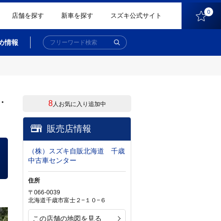
0
店舗を探す
新車を探す
スズキ公式サイト
め情報
・
8
人お気に入り追加中
販売店情報
（株）スズキ自販北海道 千歳
中古車センター
住所
〒066-0039
北海道千歳市富士２−１０−６
この店舗の地図を見る