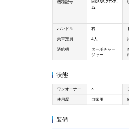
機種記号
MK53S-ZTXP-
J2
ハンドル
右
乗車定員
4人
過給機
ターボチャー
ジャー
状態
ワンオーナー
○
使用歴
自家用
装備