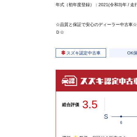
年式（初年度登録）：2021(令和3)年 / 走行
☆品質と保証で安心のディーラー中古車☆
Ｄ☆
スズキ認定中古車
OK
3.5
総合評価
S
6