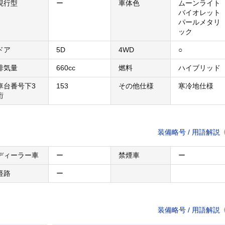
現行型
ー
車体色
ムーンライト
バイオレット
パールメタリ
ック
ドア
5D
4WD
○
排気量
660cc
燃料
ハイブリッド
車台番号下3
153
その他仕様
寒冷地仕様
桁
装備略号 / 用語解説
ディーラー車
ー
禁煙車
ー
経路
ー
装備略号 / 用語解説