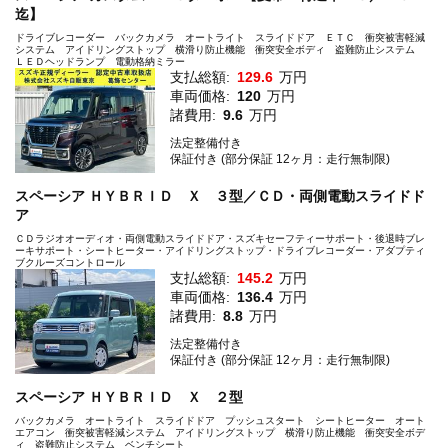
迄】
ドライブレコーダー バックカメラ オートライト スライドドア ＥＴＣ 衝突被害軽減
システム アイドリングストップ 横滑り防止機能 衝突安全ボディ 盗難防止システム
ＬＥＤヘッドランプ 電動格納ミラー
支払総額:
129.6
万円
車両価格:
120
万円
諸費用:
9.6
万円
法定整備付き
保証付き (部分保証 12ヶ月：走行無制限)
スペーシア ＨＹＢＲＩＤ Ｘ ３型／ＣＤ・両側電動スライドド
ア
ＣＤラジオオーディオ・両側電動スライドドア・スズキセーフティーサポート・後退時ブレ
ーキサポート・シートヒーター・アイドリングストップ・ドライブレコーダー・アダプティ
ブクルーズコントロール
支払総額:
145.2
万円
車両価格:
136.4
万円
諸費用:
8.8
万円
法定整備付き
保証付き (部分保証 12ヶ月：走行無制限)
スペーシア ＨＹＢＲＩＤ Ｘ ２型
バックカメラ オートライト スライドドア プッシュスタート シートヒーター オート
エアコン 衝突被害軽減システム アイドリングストップ 横滑り防止機能 衝突安全ボデ
ィ 盗難防止システム ベンチシート