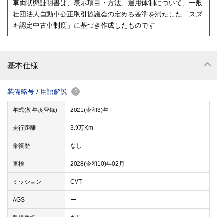
車両状態証明書は、表示項目・方法、運用体制について、一般
社団法人自動車公正取引協議会の定める基準を満たした「スズ
キ認定中古車制度」に基づき作成したものです
基本仕様
装備略号 / 用語解説
?
年式(初年度登録)
2021(令和3)年
走行距離
3.9万Km
修復歴
なし
車検
2028(令和10)年02月
ミッション
CVT
AGS
ー