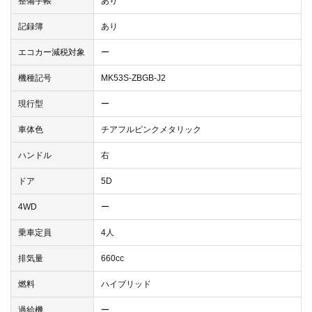
整備手帳
あり
記録簿
あり
エコカー減税対象
ー
機種記号
MK53S-ZBGB-J2
現行型
ー
車体色
チアフルピンクメタリック
ハンドル
右
ドア
5D
4WD
ー
乗車定員
4人
排気量
660cc
燃料
ハイブリッド
過給機
ー