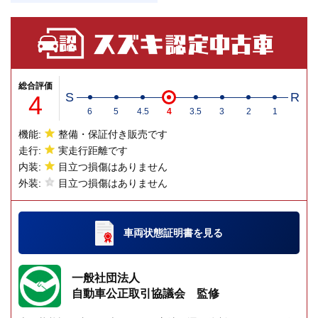
総合評価
4
S
R
6
5
4.5
4
3.5
3
2
1
機能:
整備・保証付き販売です
走行:
実走行距離です
内装:
目立つ損傷はありません
外装:
目立つ損傷はありません
車両状態証明書
を見る
一般社団法人
自動車公正取引協議会 監修