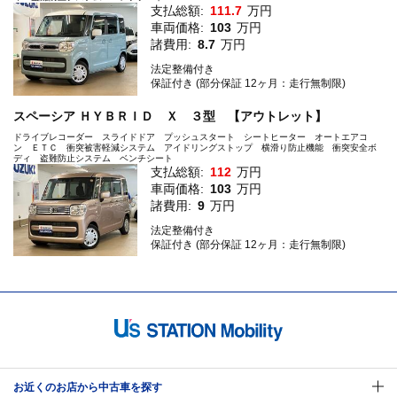
支払総額:
111.7
万円
車両価格:
103
万円
諸費用:
8.7
万円
法定整備付き
保証付き (部分保証 12ヶ月：走行無制限)
スペーシア ＨＹＢＲＩＤ Ｘ ３型 【アウトレット】
ドライブレコーダー スライドドア プッシュスタート シートヒーター オートエアコ
ン ＥＴＣ 衝突被害軽減システム アイドリングストップ 横滑り防止機能 衝突安全ボ
ディ 盗難防止システム ベンチシート
支払総額:
112
万円
車両価格:
103
万円
諸費用:
9
万円
法定整備付き
保証付き (部分保証 12ヶ月：走行無制限)
お近くのお店から中古車を探す