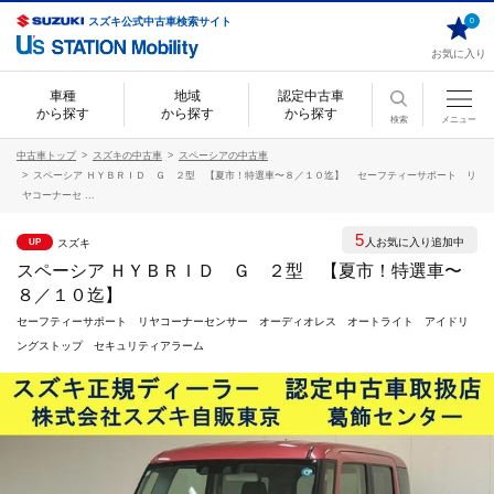
スズキ公式中古車検索サイト
0
お気に入り
車種
地域
認定中古車
から探す
から探す
から探す
検索
メニュー
中古車トップ
スズキの中古車
スペーシアの中古車
スペーシア ＨＹＢＲＩＤ Ｇ ２型 【夏市！特選車〜８／１０迄】 セーフティーサポート リ
ヤコーナーセ ...
5
人お気に入り追加中
スズキ
UP
スペーシア ＨＹＢＲＩＤ Ｇ ２型 【夏市！特選車〜
８／１０迄】
セーフティーサポート リヤコーナーセンサー オーディオレス オートライト アイドリ
ングストップ セキュリティアラーム