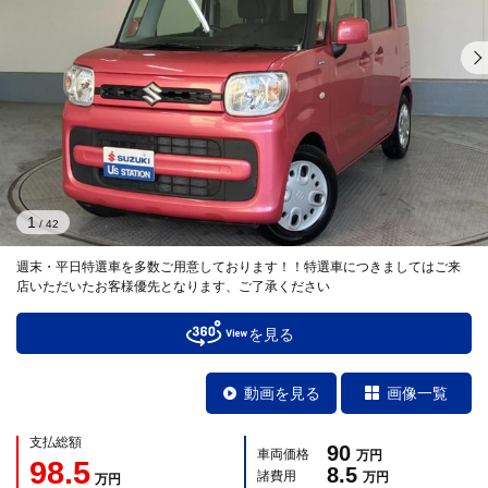
1
/
42
週末・平日特選車を多数ご用意しております！！特選車につきましてはご来
店いただいたお客様優先となります、ご了承ください
を見る
動画を見る
画像一覧
支払総額
90
車両価格
万円
98.5
8.5
諸費用
万円
万円