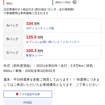
?
(税込) (リ済込)
(税込)
法定整備付き | 保証付き (部分保証 12ヶ月：走行無制限)
※整備費用は車両価格に含まれます
104
万円
Aパック
ボディコーティング軽
125.5
万円
Bパック
オプションお買い得パック！☆Ａパック☆
100.3
万円
Cパック
希望ナンバー
年式（初年度登録）：2021(令和3)年 / 走行：3.9万Km / 排気：
660cc / 車検：2028(令和10)年02月
週末・平日特選車を多数ご用意しております！！ 特選車につきま
してはご来店いただいたお客様優先となります、ご了承ください
スズキ認定中古車
OK保証