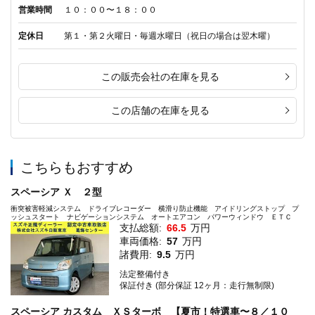
営業時間
１０：００〜１８：００
定休日
第１・第２火曜日・毎週水曜日（祝日の場合は翌木曜）
この販売会社の在庫を見る
この店舗の在庫を見る
こちらもおすすめ
スペーシア Ｘ ２型
衝突被害軽減システム ドライブレコーダー 横滑り防止機能 アイドリングストップ プ
ッシュスタート ナビゲーションシステム オートエアコン パワーウィンドウ ＥＴＣ
支払総額:
66.5
万円
車両価格:
57
万円
諸費用:
9.5
万円
法定整備付き
保証付き (部分保証 12ヶ月：走行無制限)
スペーシア カスタム ＸＳターボ 【夏市！特選車〜８／１０