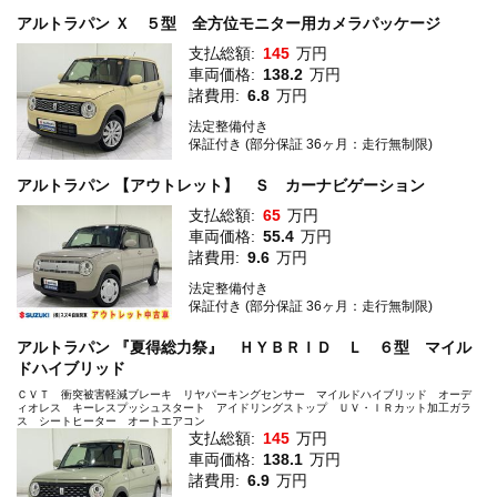
アルトラパン Ｘ ５型 全方位モニター用カメラパッケージ
支払総額:
145
万円
車両価格:
138.2
万円
諸費用:
6.8
万円
法定整備付き
保証付き (部分保証 36ヶ月：走行無制限)
アルトラパン 【アウトレット】 Ｓ カーナビゲーション
支払総額:
65
万円
車両価格:
55.4
万円
諸費用:
9.6
万円
法定整備付き
保証付き (部分保証 36ヶ月：走行無制限)
アルトラパン 『夏得総力祭』 ＨＹＢＲＩＤ Ｌ ６型 マイル
ドハイブリッド
ＣＶＴ 衝突被害軽減ブレーキ リヤパーキングセンサー マイルドハイブリッド オーデ
ィオレス キーレスプッシュスタート アイドリングストップ ＵＶ・ＩＲカット加工ガラ
ス シートヒーター オートエアコン
支払総額:
145
万円
車両価格:
138.1
万円
諸費用:
6.9
万円