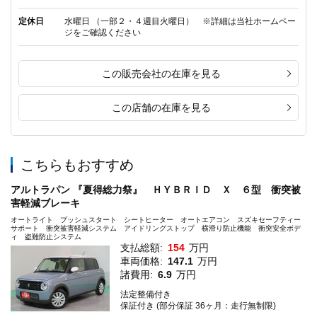
定休日
水曜日 （一部２・４週目火曜日） ※詳細は当社ホームペー
ジをご確認ください
この販売会社の在庫を見る
この店舗の在庫を見る
こちらもおすすめ
アルトラパン 『夏得総力祭』 ＨＹＢＲＩＤ Ｘ ６型 衝突被
害軽減ブレーキ
オートライト プッシュスタート シートヒーター オートエアコン スズキセーフティー
サポート 衝突被害軽減システム アイドリングストップ 横滑り防止機能 衝突安全ボデ
ィ 盗難防止システム
支払総額:
154
万円
車両価格:
147.1
万円
諸費用:
6.9
万円
法定整備付き
保証付き (部分保証 36ヶ月：走行無制限)