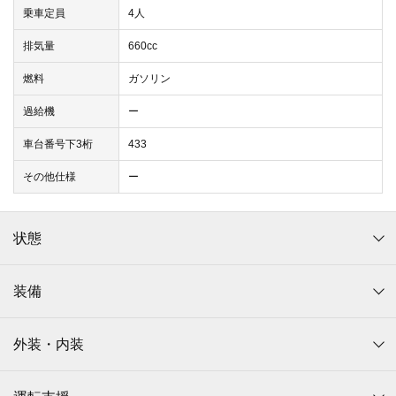
乗車定員
4人
排気量
660cc
燃料
ガソリン
過給機
ー
車台番号下3桁
433
その他仕様
ー
状態
装備
外装・内装