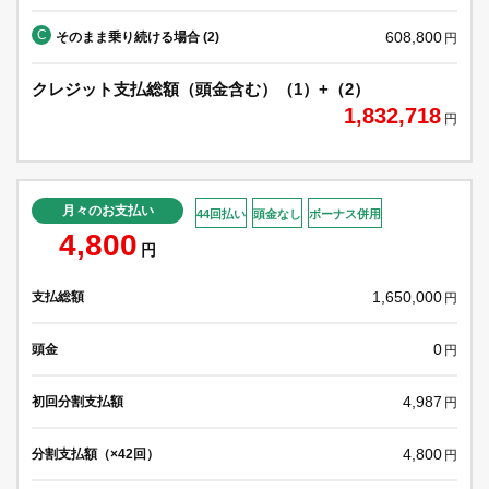
C
608,800
そのまま乗り続ける場合 (2)
円
クレジット支払総額（頭金含む）（1）+（2）
1,832,718
円
月々のお支払い
44回払い
頭金なし
ボーナス併用
4,800
円
1,650,000
支払総額
円
0
頭金
円
4,987
初回分割支払額
円
4,800
分割支払額（×42回）
円