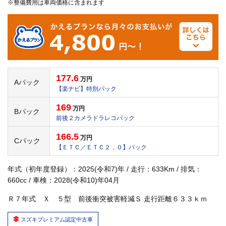
※整備費用は車両価格に含まれます
177.6
万円
Aパック
【楽ナビ】特別パック
169
万円
Bパック
前後２カメラドラレコパック
166.5
万円
Cパック
【ＥＴＣ／ＥＴＣ２．０】パック
年式（初年度登録）：2025(令和7)年 / 走行：633Km / 排気：
660cc / 車検：2028(令和10)年04月
Ｒ７年式 Ｘ ５型 前後衝突被害軽減Ｓ 走行距離６３３ｋｍ
スズキプレミアム認定中古車