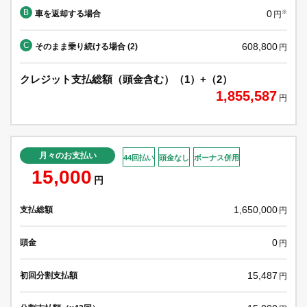
B
0
車を返却する場合
※
円
C
608,800
そのまま乗り続ける場合 (2)
円
クレジット支払総額（頭金含む）（1）+（2）
1,855,587
円
月々のお支払い
44回払い
頭金なし
ボーナス併用
15,000
円
1,650,000
支払総額
円
0
頭金
円
15,487
初回分割支払額
円