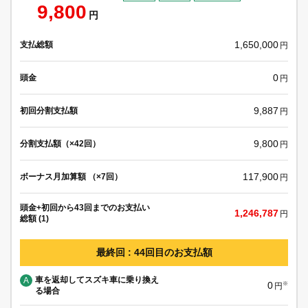
9,800
円
1,650,000
支払総額
円
0
頭金
円
9,887
初回分割支払額
円
9,800
分割支払額（×42回）
円
117,900
ボーナス月加算額 （×7回）
円
頭金+初回から43回までのお支払い
1,246,787
円
総額 (1)
最終回 : 44回目のお支払額
車を返却してスズキ車に乗り換え
A
0
※
円
る場合