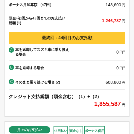
148,600
ボーナス月加算額 （×7回）
円
頭金+初回から43回までのお支払い
1,246,787
円
総額 (1)
最終回 : 44回目のお支払額
車を返却してスズキ車に乗り換え
A
0
※
円
る場合
B
0
車を返却する場合
※
円
C
608,800
そのまま乗り続ける場合 (2)
円
クレジット支払総額（頭金含む）（1）+（2）
1,855,587
円
月々のお支払い
44回払い
頭金なし
ボーナス併用