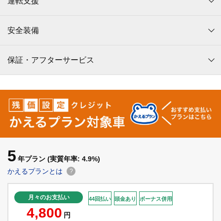
運転支援
安全装備
保証・アフターサービス
5
年プラン
(実質年率: 4.9%)
かえるプランとは
?
月々のお支払い
44回払い
頭金あり
ボーナス併用
4,800
円