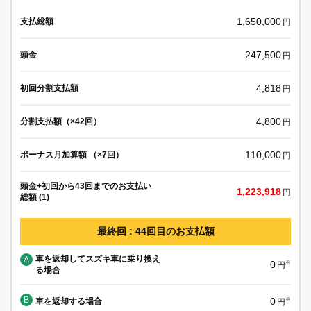
1,650,000
支払総額
円
247,500
頭金
円
4,818
初回分割支払額
円
4,800
分割支払額（×42回）
円
110,000
ボーナス月加算額 （×7回）
円
頭金+初回から43回までのお支払い
1,223,918
円
総額 (1)
最終回 : 44回目のお支払額
車を返却してスズキ車に乗り換え
A
0
※
円
る場合
B
0
車を返却する場合
※
円