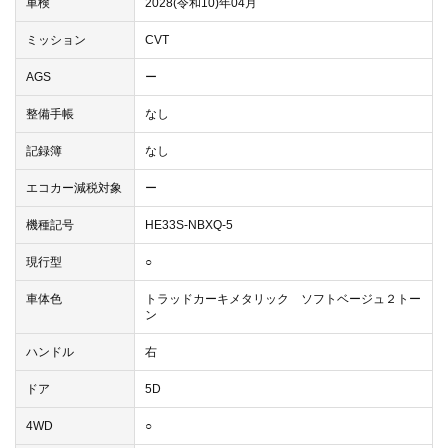
車検
2028(令和10)年04月
ミッション
CVT
AGS
ー
整備手帳
なし
記録簿
なし
エコカー減税対象
ー
機種記号
HE33S-NBXQ-5
現行型
○
車体色
トラッドカーキメタリック ソフトベージュ２トー
ン
ハンドル
右
ドア
5D
4WD
○