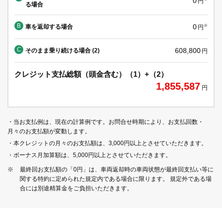
0
円
る場合
B
0
車を返却する場合
※
円
C
608,800
そのまま乗り続ける場合 (2)
円
クレジット支払総額（頭金含む）（1）+（2）
1,855,587
円
・当お支払例は、現在の計算例です。お問合せ時期により、お支払回数・
月々のお支払額が変動します。
・本クレジットの月々のお支払額は、3,000円以上とさせていただきます。
・ボーナス月加算額は、5,000円以上とさせていただきます。
※
最終回お支払額の「0円」は、車両返却時の車両状態が最終回支払い等に
関する特約に定められた規定内である場合に限ります。 規定外である場
合には別途精算金をご負担いただきます。