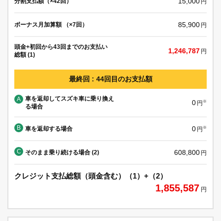
15,000
分割支払額（×42回）
円
85,900
ボーナス月加算額 （×7回）
円
頭金+初回から43回までのお支払い
1,246,787
円
総額 (1)
最終回 : 44回目のお支払額
車を返却してスズキ車に乗り換え
A
0
※
円
る場合
B
0
車を返却する場合
※
円
C
608,800
そのまま乗り続ける場合 (2)
円
クレジット支払総額（頭金含む）（1）+（2）
1,855,587
円