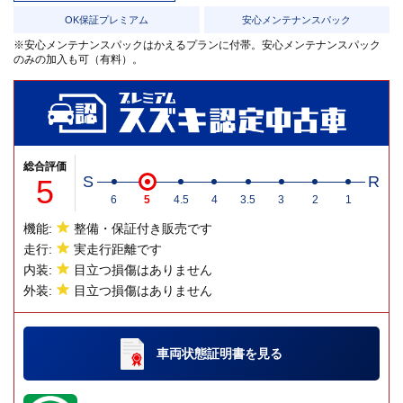
OK保証プレミアム
安心メンテナンスパック
※安心メンテナンスパックはかえるプランに付帯。安心メンテナンスパック
のみの加入も可（有料）。
総合評価
5
S
R
6
5
4.5
4
3.5
3
2
1
機能:
整備・保証付き販売です
走行:
実走行距離です
内装:
目立つ損傷はありません
外装:
目立つ損傷はありません
車両状態証明書
を見る