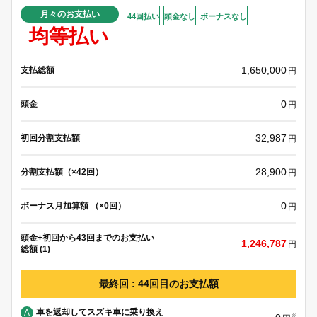
月々のお支払い
44回払い
頭金なし
ボーナスなし
均等払い
1,650,000
支払総額
円
0
頭金
円
32,987
初回分割支払額
円
28,900
分割支払額（×42回）
円
0
ボーナス月加算額 （×0回）
円
頭金+初回から43回までのお支払い
1,246,787
円
総額 (1)
最終回 : 44回目のお支払額
車を返却してスズキ車に乗り換え
A
※