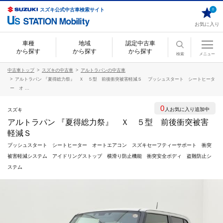
スズキ公式中古車検索サイト
0
お気に入り
車種
地域
認定中古車
から探す
から探す
から探す
検索
メニュー
中古車トップ
スズキの中古車
アルトラパンの中古車
アルトラパン 『夏得総力祭』 Ｘ ５型 前後衝突被害軽減Ｓ プッシュスタート シートヒータ
ー オ ...
0
人お気に入り追加中
スズキ
アルトラパン 『夏得総力祭』 Ｘ ５型 前後衝突被害
軽減Ｓ
プッシュスタート シートヒーター オートエアコン スズキセーフティーサポート 衝突
被害軽減システム アイドリングストップ 横滑り防止機能 衝突安全ボディ 盗難防止シ
ステム