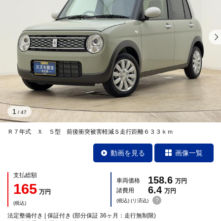
1
/
47
Ｒ７年式 Ｘ ５型 前後衝突被害軽減Ｓ走行距離６３３ｋｍ
動画を見る
画像一覧
支払総額
158.6
車両価格
万円
165
6.4
諸費用
万円
万円
?
(税込) (リ済込)
(税込)
法定整備付き | 保証付き (部分保証 36ヶ月：走行無制限)