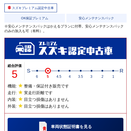
スズキプレミアム認定中古車
OK保証プレミアム
安心メンテナンスパック
※安心メンテナンスパックはかえるプランに付帯。安心メンテナンスパック
のみの加入も可（有料）。
総合評価
5
S
R
6
5
4.5
4
3.5
3
2
1
機能:
整備・保証付き販売です
走行:
実走行距離です
内装:
目立つ損傷はありません
外装:
目立つ損傷はありません
車両状態証明書
を見る