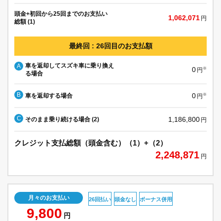
頭金+初回から25回までのお支払い
1,062,071
円
総額 (1)
最終回 : 26回目のお支払額
車を返却してスズキ車に乗り換え
A
0
※
円
る場合
B
0
車を返却する場合
※
円
C
1,186,800
そのまま乗り続ける場合 (2)
円
クレジット支払総額（頭金含む）（1）+（2）
2,248,871
円
月々のお支払い
26回払い
頭金なし
ボーナス併用
9,800
円