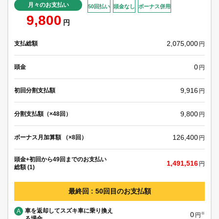
月々のお支払い
50回払い
頭金なし
ボーナス併用
9,800
円
2,075,000
支払総額
円
0
頭金
円
9,916
初回分割支払額
円
9,800
分割支払額（×48回）
円
126,400
ボーナス月加算額 （×8回）
円
頭金+初回から49回までのお支払い
1,491,516
円
総額 (1)
最終回 : 50回目のお支払額
車を返却してスズキ車に乗り換え
A
0
※
円
る場合