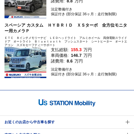
諸費用:
8.8
万円
法定整備付き
保証付き (部分保証 36ヶ月：走行無制限)
スペーシア カスタム ＨＹＢＲＩＤ ＸＳターボ 全方位モニタ
ー用カメラＰ
ＥＴＣ ８インチメモリーナビ ＬＥＤヘッドライト アルミホイール 両側電動スライド
ドア オートライト Ｂｌｕｅｔｏｏｔｈ プッシュスタート シートヒーター オートエ
アコン スズキセーフティーサポート
支払総額:
155.3
万円
車両価格:
146.7
万円
諸費用:
8.6
万円
法定整備付き
保証付き (部分保証 36ヶ月：走行無制限)
お近くのお店から中古車を探す