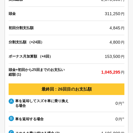
311,250
頭金
円
4,845
初回分割支払額
円
4,800
分割支払額 （×24回）
円
153,500
ボーナス月加算額 （×4回）
円
頭金+初回から25回までのお支払い
1,045,295
円
総額 (1)
最終回 : 26回目のお支払額
車を返却してスズキ車に乗り換え
A
0
※
円
る場合
B
0
車を返却する場合
※
円
C