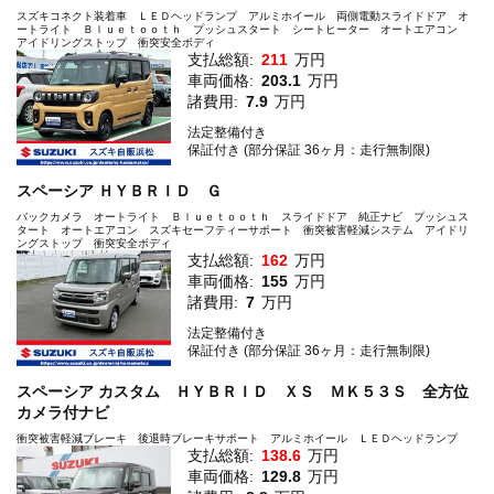
スズキコネクト装着車 ＬＥＤヘッドランプ アルミホイール 両側電動スライドドア オ
ートライト Ｂｌｕｅｔｏｏｔｈ プッシュスタート シートヒーター オートエアコン
アイドリングストップ 衝突安全ボディ
支払総額:
211
万円
車両価格:
203.1
万円
諸費用:
7.9
万円
法定整備付き
保証付き (部分保証 36ヶ月：走行無制限)
スペーシア ＨＹＢＲＩＤ Ｇ
バックカメラ オートライト Ｂｌｕｅｔｏｏｔｈ スライドドア 純正ナビ プッシュス
タート オートエアコン スズキセーフティーサポート 衝突被害軽減システム アイドリ
ングストップ 衝突安全ボディ
支払総額:
162
万円
車両価格:
155
万円
諸費用:
7
万円
法定整備付き
保証付き (部分保証 36ヶ月：走行無制限)
スペーシア カスタム ＨＹＢＲＩＤ ＸＳ ＭＫ５３Ｓ 全方位
カメラ付ナビ
衝突被害軽減ブレーキ 後退時ブレーキサポート アルミホイール ＬＥＤヘッドランプ
支払総額:
138.6
万円
車両価格:
129.8
万円