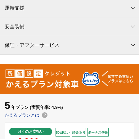
運転支援
安全装備
保証・アフターサービス
5
年プラン
(実質年率: 4.9%)
かえるプランとは
?
月々のお支払い
50回払い
頭金あり
ボーナス併用