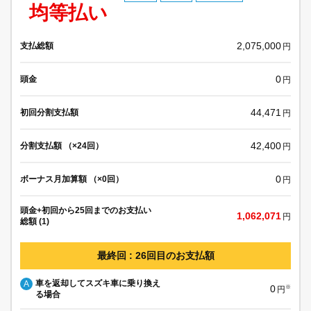
均等払い
2,075,000
支払総額
円
0
頭金
円
44,471
初回分割支払額
円
42,400
分割支払額 （×24回）
円
0
ボーナス月加算額 （×0回）
円
頭金+初回から25回までのお支払い
1,062,071
円
総額 (1)
最終回 : 26回目のお支払額
車を返却してスズキ車に乗り換え
A
0
※
円
る場合