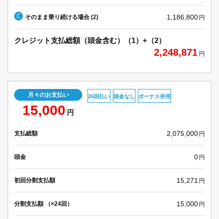
C
1,186,800
そのまま乗り続ける場合 (2)
円
クレジット支払総額（頭金含む）（1）+（2）
2,248,871
円
月々のお支払い
26回払い
頭金なし
ボーナス併用
15,000
円
2,075,000
支払総額
円
0
頭金
円
15,271
初回分割支払額
円
15,000
分割支払額 （×24回）
円