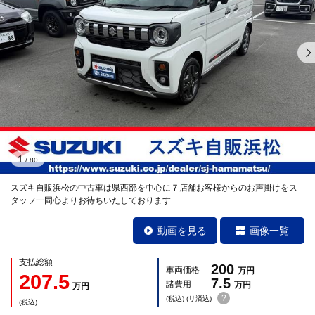
1
/
80
スズキ自販浜松の中古車は県西部を中心に７店舗お客様からのお声掛けをス
タッフ一同心よりお待ちいたしております
動画を見る
画像一覧
支払総額
200
車両価格
万円
207.5
7.5
諸費用
万円
万円
?
(税込) (リ済込)
(税込)