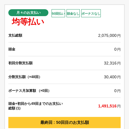
月々のお支払い
50回払い
頭金なし
ボーナスなし
均等払い
2,075,000
支払総額
円
0
頭金
円
32,316
初回分割支払額
円
30,400
分割支払額（×48回）
円
0
ボーナス月加算額 （×0回）
円
頭金+初回から49回までのお支払い
1,491,516
円
総額 (1)
最終回 : 50回目のお支払額