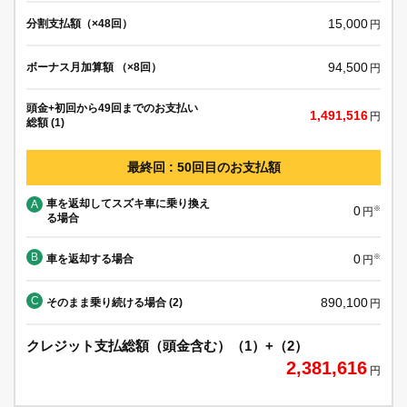
15,000
分割支払額（×48回）
円
94,500
ボーナス月加算額 （×8回）
円
頭金+初回から49回までのお支払い
1,491,516
円
総額 (1)
最終回 : 50回目のお支払額
車を返却してスズキ車に乗り換え
A
0
※
円
る場合
B
0
車を返却する場合
※
円
C
890,100
そのまま乗り続ける場合 (2)
円
クレジット支払総額（頭金含む）（1）+（2）
2,381,616
円