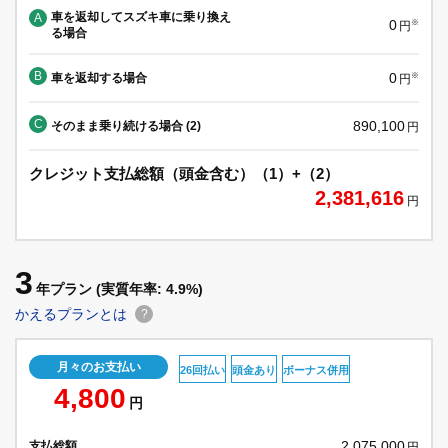
車を返却してスズキ車に乗り換え
A
0
※
円
る場合
B
0
車を返却する場合
※
円
C
890,100
そのまま乗り続ける場合 (2)
円
クレジット支払総額（頭金含む）（1）+（2）
2,381,616
円
3
年プラン
(実質年率: 4.9%)
かえるプランとは
?
月々のお支払い
26回払い
頭金あり
ボーナス併用
4,800
円
2,075,000
支払総額
円