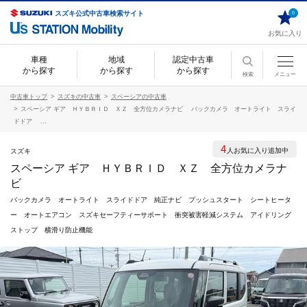
スズキ公式中古車検索サイト
0
お気に入り
車種
地域
認定中古車
から探す
から探す
から探す
検索
メニュー
中古車トップ
スズキの中古車
スペーシアの中古車
スペーシア ギア ＨＹＢＲＩＤ ＸＺ 全方位カメラナビ バックカメラ オートライト スライ
ドドア ...
4
人お気に入り追加中
スズキ
スペーシア ギア ＨＹＢＲＩＤ ＸＺ 全方位カメラナ
ビ
バックカメラ オートライト スライドドア 純正ナビ プッシュスタート シートヒータ
ー オートエアコン スズキセーフティーサポート 衝突被害軽減システム アイドリング
ストップ 横滑り防止機能