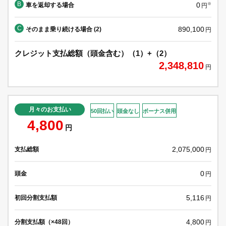
B
0
車を返却する場合
※
円
C
890,100
そのまま乗り続ける場合 (2)
円
クレジット支払総額（頭金含む）（1）+（2）
2,348,810
円
月々のお支払い
50回払い
頭金なし
ボーナス併用
4,800
円
2,075,000
支払総額
円
0
頭金
円
5,116
初回分割支払額
円
4,800
分割支払額（×48回）
円