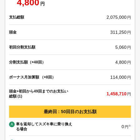
4,800
円
2,075,000
支払総額
円
311,250
頭金
円
5,060
初回分割支払額
円
4,800
分割支払額（×48回）
円
114,000
ボーナス月加算額 （×8回）
円
頭金+初回から49回までのお支払い
1,458,710
円
総額 (1)
最終回 : 50回目のお支払額
車を返却してスズキ車に乗り換え
A
0
※
円
る場合