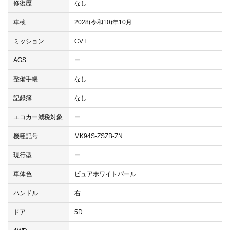
修復歴
なし
車検
2028(令和10)年10月
ミッション
CVT
AGS
ー
整備手帳
なし
記録簿
なし
エコカー減税対象
ー
機種記号
MK94S-ZSZB-ZN
現行型
ー
車体色
ピュアホワイトパール
ハンドル
右
ドア
5D