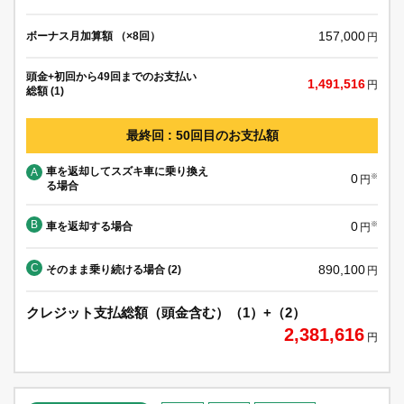
157,000
ボーナス月加算額 （×8回）
円
頭金+初回から49回までのお支払い
1,491,516
円
総額 (1)
最終回 : 50回目のお支払額
車を返却してスズキ車に乗り換え
A
0
※
円
る場合
B
0
車を返却する場合
※
円
C
890,100
そのまま乗り続ける場合 (2)
円
クレジット支払総額（頭金含む）（1）+（2）
2,381,616
円