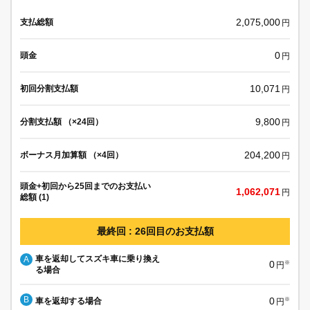
2,075,000
支払総額
円
0
頭金
円
10,071
初回分割支払額
円
9,800
分割支払額 （×24回）
円
204,200
ボーナス月加算額 （×4回）
円
頭金+初回から25回までのお支払い
1,062,071
円
総額 (1)
最終回 : 26回目のお支払額
車を返却してスズキ車に乗り換え
A
0
※
円
る場合
B
0
車を返却する場合
※
円