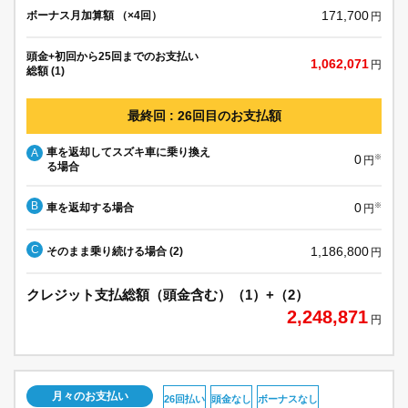
171,700
ボーナス月加算額 （×4回）
円
頭金+初回から25回までのお支払い
1,062,071
円
総額 (1)
最終回 : 26回目のお支払額
車を返却してスズキ車に乗り換え
A
0
※
円
る場合
B
0
車を返却する場合
※
円
C
1,186,800
そのまま乗り続ける場合 (2)
円
クレジット支払総額（頭金含む）（1）+（2）
2,248,871
円
月々のお支払い
26回払い
頭金なし
ボーナスなし