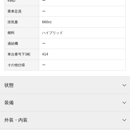
4WD
ー
乗車定員
ー
排気量
660cc
燃料
ハイブリッド
過給機
ー
車台番号下3桁
414
その他仕様
ー
状態
装備
外装・内装