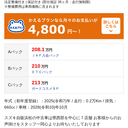
法定整備付き | 保証付き (部分保証 36ヶ月：走行無制限)
※整備費用は車両価格に含まれます
208.1
万円
Aパック
ＪＡＦ入会パック
210
万円
Bパック
ＥＴＣパック
213
万円
Cパック
ガードコスメＳＰ
年式（初年度登録）：2025(令和7)年 / 走行：0.2万Km / 排気：
660cc / 車検：2028(令和10)年10月
スズキ自販浜松の中古車は県西部を中心に７店舗 お客様からのお
声掛けをスタッフ一同心よりお待ちいたしております