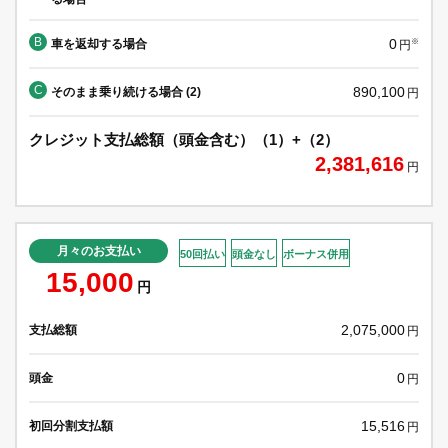
B
0
車を返却する場合
※
円
C
890,100
そのまま乗り続ける場合 (2)
円
クレジット支払総額（頭金含む）（1）+（2）
2,381,616
円
月々のお支払い
50回払い
頭金なし
ボーナス併用
15,000
円
2,075,000
支払総額
円
0
頭金
円
15,516
初回分割支払額
円