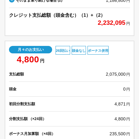
1,186,800
そのまま乗り続ける場合 (2)
円
クレジット支払総額（頭金含む）（1）+（2）
2,232,095
円
月々のお支払い
26回払い
頭金なし
ボーナス併用
4,800
円
2,075,000
支払総額
円
0
頭金
円
4,871
初回分割支払額
円
4,800
分割支払額 （×24回）
円
235,500
ボーナス月加算額 （×4回）
円