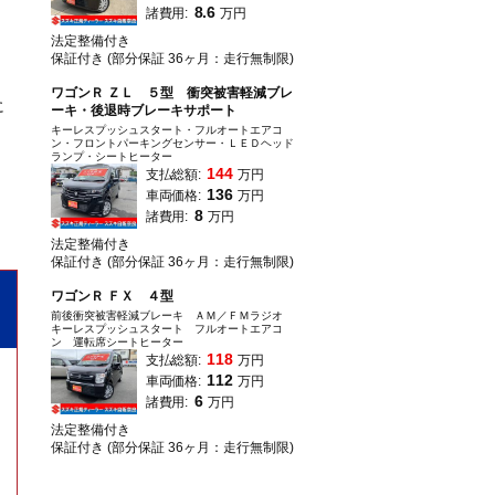
8.6
諸費用:
万円
法定整備付き
保証付き (部分保証 36ヶ月：走行無制限)
ワゴンＲ ＺＬ ５型 衝突被害軽減ブレ
に
ーキ・後退時ブレーキサポート
キーレスプッシュスタート・フルオートエアコ
ン・フロントパーキングセンサー・ＬＥＤヘッド
ランプ・シートヒーター
144
支払総額:
万円
136
車両価格:
万円
8
諸費用:
万円
法定整備付き
保証付き (部分保証 36ヶ月：走行無制限)
ワゴンＲ ＦＸ ４型
前後衝突被害軽減ブレーキ ＡＭ／ＦＭラジオ
キーレスプッシュスタート フルオートエアコ
ン 運転席シートヒーター
118
支払総額:
万円
112
車両価格:
万円
6
諸費用:
万円
法定整備付き
保証付き (部分保証 36ヶ月：走行無制限)