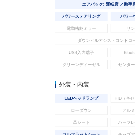
エアバック: 運転席 ／助手
パワーステアリング
パワー
電動格納ミラー
サン
ダウンヒルアシストコントロ
USB入力端子
Blue
クリーンディーゼル
センター
外装・内装
LEDヘッドランプ
HID（キ
ローダウン
アルミ
革シート
ハーフレ
フルフラットシート
チップア