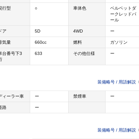
現行型
○
車体色
ベルベットダ
ークレッドパ
ール
ドア
5D
4WD
ー
排気量
660cc
燃料
ガソリン
車台番号下3
633
その他仕様
ー
桁
装備略号 / 用語解説
ディーラー車
ー
禁煙車
ー
経路
ー
装備略号 / 用語解説