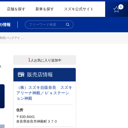
0
店舗を探す
新車を探す
スズキ公式サイト
め情報
バックアイ ...
1
人お気に入り追加中
ス
販売店情報
（株）スズキ自販奈良 スズキ
アリーナ神殿／Ｕ‘ｓステーシ
ョン神殿
住所
〒630-8441
奈良県奈良市神殿町３７０