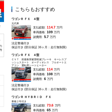
こちらもおすすめ
ワゴンＲ ＦＸ ４型
元代車
！
スズキ自販奈良はスズキの正規ディーラーです！ディーラー保証をお付けしてお
114.7
支払総額:
万円
ッフまで♪
109
車両価格:
万円
5.7
諸費用:
万円
法定整備付き
の
保証付き (部分保証 36ヶ月：走行無制限)
0件
ワゴンＲ ＦＸ ４型
ＣＶＴ 前後衝突被害軽減ブレーキ キーレスプ
ッシュスタート オーディオレス フルオートエ
アコン 運転席シートヒーター
114
支払総額:
万円
108
車両価格:
万円
6
諸費用:
万円
法定整備付き
保証付き (部分保証 36ヶ月：走行無制限)
ワゴンＲ ＨＹＢＲＩＤ ＦＸ
車検２年付き
73.6
支払総額:
万円
65
車両価格:
万円