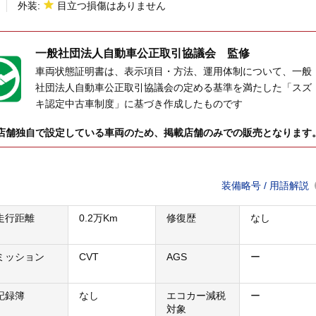
外装:
目立つ損傷はありません
一般社団法人
自動車公正取引協議会 監修
車両状態証明書は、表示項目・方法、運用体制について、一般
社団法人自動車公正取引協議会の定める基準を満たした「スズ
キ認定中古車制度」に基づき作成したものです
店舗独自で設定している車両のため、掲載店舗のみでの販売となります
装備略号 / 用語解説
走行距離
0.2万Km
修復歴
なし
ミッション
CVT
AGS
ー
記録簿
なし
エコカー減税
ー
対象