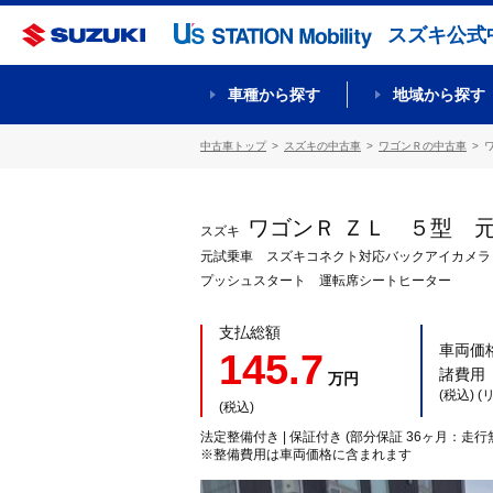
スズキ公式
車種から探す
地域から探す
中古車トップ
スズキの中古車
ワゴンＲの中古車
ワゴンＲ ＺＬ ５型 
スズキ
元試乗車 スズキコネクト対応バックアイカメラ
プッシュスタート 運転席シートヒーター
支払総額
車両価
145.7
諸費用
万円
(税込) 
(税込)
法定整備付き | 保証付き (部分保証 36ヶ月：走行
※整備費用は車両価格に含まれます