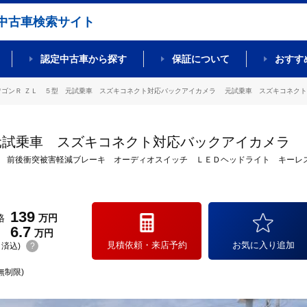
中古車検索サイト
認定中古車から探す
保証について
おすす
ワゴンＲ ＺＬ ５型 元試乗車 スズキコネクト対応バックアイカメラ 元試乗車 スズキコネクト対応
元試乗車 スズキコネクト対応バックアイカメラ
 前後衝突被害軽減ブレーキ オーディオスイッチ ＬＥＤヘッドライト キーレ
139
格
万円
6.7
万円
見積依頼・来店予約
お気に入り追加
(リ済込)
?
無制限)