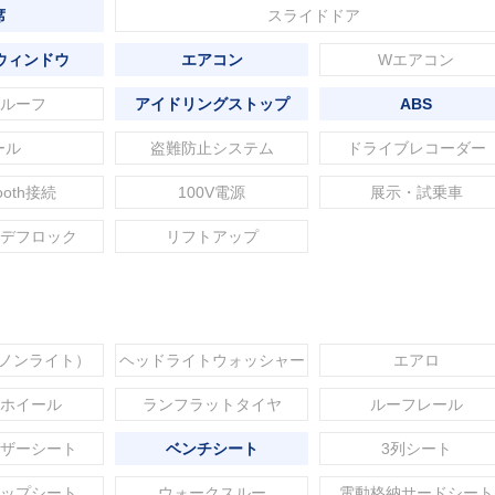
席
スライドドア
ウィンドウ
エアコン
Wエアコン
ルーフ
アイドリングストップ
ABS
ール
盗難防止システム
ドライブレコーダー
tooth接続
100V電源
展示・試乗車
デフロック
リフトアップ
セノンライト）
ヘッドライトウォッシャー
エアロ
ホイール
ランフラットタイヤ
ルーフレール
ザーシート
ベンチシート
3列シート
ップシート
ウォークスルー
電動格納サードシート