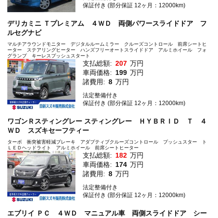
保証付き (部分保証 12ヶ月：12000km)
デリカミニ Ｔプレミアム ４ＷＤ 両側パワースライドドア フ
ルセグナビ
マルチアラウンドモニター デジタルルームミラー クルーズコントロール 前席シートヒ
ーター ステアリングヒーター ハンズフリーオートスライドドア アルミホイール フォ
グランプ キーレスプッシュスタート
支払総額:
207
万円
車両価格:
199
万円
諸費用:
8
万円
法定整備付き
保証付き (部分保証 12ヶ月：12000km)
ワゴンＲスティングレー スティングレー ＨＹＢＲＩＤ Ｔ ４
ＷＤ スズキセーフティー
ターボ 衝突被害軽減ブレーキ アダプティブクルーズコントロール プッシュスター ト
ＬＥＤヘッドライト アルミホイール 前席シートヒーター
支払総額:
182
万円
車両価格:
174
万円
諸費用:
8
万円
法定整備付き
保証付き (部分保証 12ヶ月：12000km)
エブリイ ＰＣ ４ＷＤ マニュアル車 両側スライドドア シー