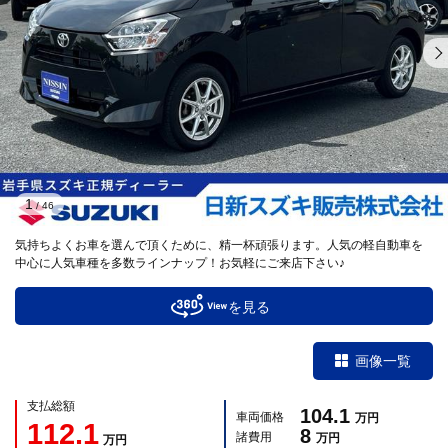
1
/
46
気持ちよくお車を選んで頂くために、精一杯頑張ります。人気の軽自動車を
中心に人気車種を多数ラインナップ！お気軽にご来店下さい♪
を見る
画像一覧
支払総額
104.1
車両価格
万円
112.1
8
諸費用
万円
万円