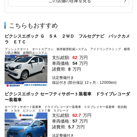
この店舗の在庫を見る
こちらもおすすめ
ピクシスエポック Ｇ ＳＡ ２ＷＤ フルセグナビ バックカメ
ラ ＥＴＣ
プッシュスタート オートエアコン 衝突被害軽減システム アイドリングストップ 横滑
り防止機能 盗難防止システム
支払総額:
62
万円
車両価格:
54
万円
諸費用:
8
万円
法定整備付き
保証付き (部分保証 12ヶ月：12000km)
ピクシスエポック セーフティサポート装着車 ドライブレコーダ
ー装着車
セーフティサポート装着車 ドライブレコーダー装着車 ＣＤプレイヤー装着車 軽自動
車 トヨタ ピクシス ＣＶＴ車 Ｘグレード
支払総額:
62.7
万円
車両価格:
57
万円
諸費用:
5.7
万円
法定整備付き