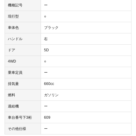
機種記号
ー
現行型
○
車体色
ブラック
ハンドル
右
ドア
5D
4WD
○
乗車定員
ー
排気量
660cc
燃料
ガソリン
過給機
ー
車台番号下3桁
609
その他仕様
ー