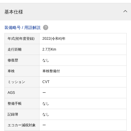
基本仕様
装備略号 / 用語解説
?
年式(初年度登録)
2022(令和4)年
走行距離
2.7万Km
修復歴
なし
車検
車検整備付
ミッション
CVT
AGS
ー
整備手帳
なし
記録簿
なし
エコカー減税対象
ー