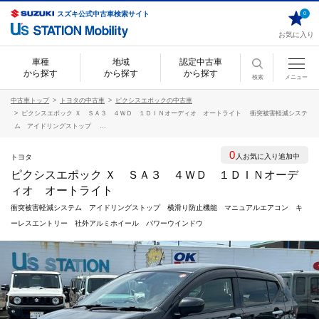
スズキ公式中古車検索サイト
0
お気に入り
車種
地域
認定中古車
から探す
から探す
から探す
検索
メニュー
中古車トップ
トヨタの中古車
ピクシスエポックの中古車
ピクシスエポック Ｘ ＳＡ３ ４ＷＤ １ＤＩＮオーディオ オートライト 衝突被害軽減システ
ム アイドリングストップ ...
0
人お気に入り追加中
トヨタ
ピクシスエポック Ｘ ＳＡ３ ４ＷＤ １ＤＩＮオーデ
ィオ オートライト
衝突被害軽減システム アイドリングストップ 横滑り防止機能 マニュアルエアコン キ
ーレスエントリー 社外アルミホイール パワーウインドウ