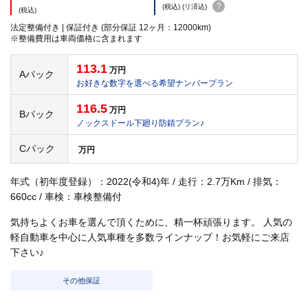
?
(税込) (リ済込)
(税込)
法定整備付き | 保証付き (部分保証 12ヶ月：12000km)
※整備費用は車両価格に含まれます
113.1
万円
Aパック
お好きな数字を選べる希望ナンバープラン
116.5
万円
Bパック
ノックスドール下廻り防錆プラン♪
Cパック
万円
年式（初年度登録）：2022(令和4)年 / 走行：2.7万Km / 排気：
660cc / 車検：車検整備付
気持ちよくお車を選んで頂くために、精一杯頑張ります。 人気の
軽自動車を中心に人気車種を多数ラインナップ！お気軽にご来店
下さい♪
その他保証