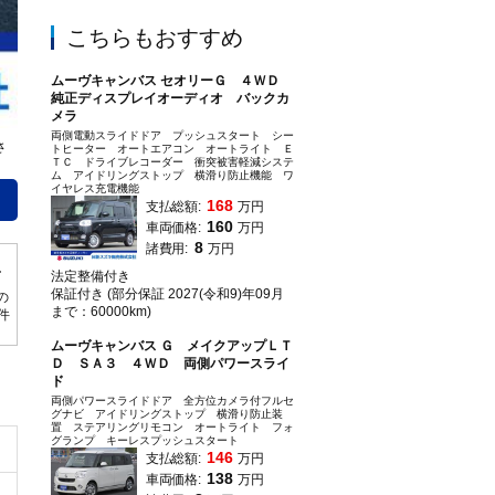
こちらもおすすめ
ムーヴキャンバス セオリーＧ ４ＷＤ
純正ディスプレイオーディオ バックカ
メラ
両側電動スライドドア プッシュスタート シー
さ
当社のお車は全車保証付です。保証期間・距離は車種により異なります。メーカ
トヒーター オートエアコン オートライト Ｅ
ＴＣ ドライブレコーダー 衝突被害軽減システ
きます※メーカー保証の継続には自社他社問わず保証書が必須です。詳しくはス
ム アイドリングストップ 横滑り防止機能 ワ
イヤレス充電機能
168
支払総額:
万円
160
車両価格:
万円
8
諸費用:
万円
法定整備付き
保証付き (部分保証 2027(令和9)年09月
の
まで：60000km)
0件
ムーヴキャンバス Ｇ メイクアップＬＴ
Ｄ ＳＡ３ ４ＷＤ 両側パワースライ
ド
両側パワースライドドア 全方位カメラ付フルセ
グナビ アイドリングストップ 横滑り防止装
置 ステアリングリモコン オートライト フォ
グランプ キーレスプッシュスタート
146
支払総額:
万円
138
車両価格:
万円