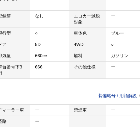
記録簿
なし
エコカー減税
ー
対象
現行型
○
車体色
ブルー
ドア
5D
4WD
○
排気量
660cc
燃料
ガソリン
車台番号下3
666
その他仕様
ー
桁
装備略号 / 用語解説
ディーラー車
ー
禁煙車
ー
経路
ー