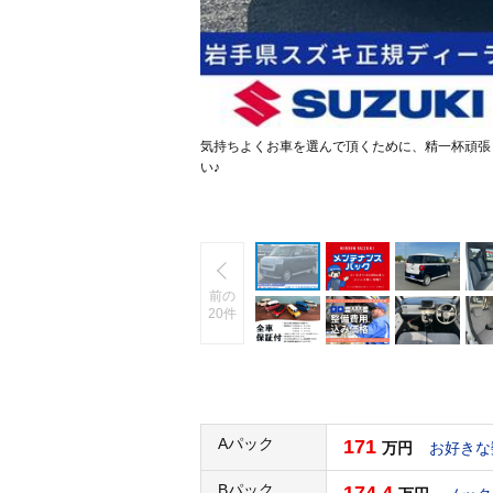
気持ちよくお車を選んで頂くために、精一杯頑張
い♪
前の
20件
Aパック
171
万円
お好きな
Bパック