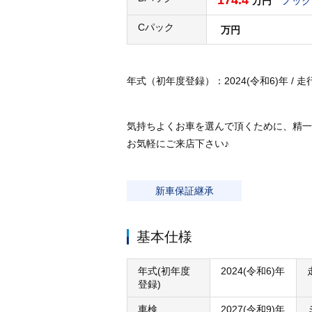
174.4
万円
ノック
Cパック
万円
年式（初年度登録）：2024(令和6)年 / 走行：0
気持ちよくお車を選んで頂くために、精一
お気軽にご来店下さい♪
新車保証継承
基本仕様
年式(初年度
2024(令和6)年
登録)
車検
2027(令和9)年