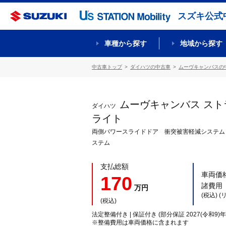
スズキ公式
車種から探す
地域から探す
中古車トップ
ダイハツの中古車
ムーヴキャンバスの
ムーヴキャンバス ス
ダイハツ
ライト
両側パワースライドドア 衝突被害軽減システム
ステム
支払総額
車両価
170
諸費用
万円
(税込) 
(税込)
法定整備付き | 保証付き (部分保証 2027(令和9)年
※整備費用は車両価格に含まれます