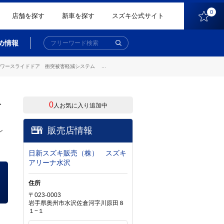
0
店舗を探す
新車を探す
スズキ公式サイト
め情報
ースライドドア 衝突被害軽減システム ...
ト
0
人お気に入り追加中
販売店情報
シ
日新スズキ販売（株） スズキ
アリーナ水沢
住所
〒023-0003
岩手県奥州市水沢佐倉河字川原田８
１−１