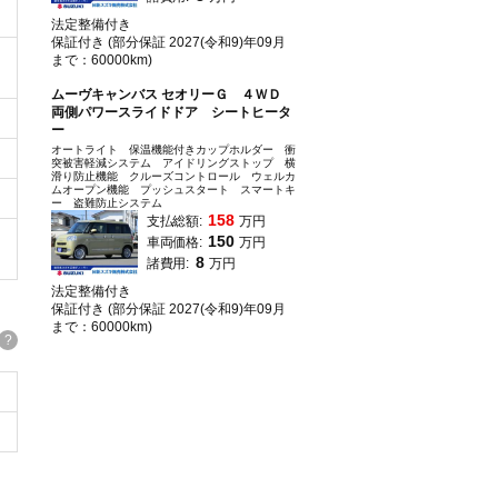
法定整備付き
保証付き (部分保証 2027(令和9)年09月
まで：60000km)
ムーヴキャンバス セオリーＧ ４ＷＤ
両側パワースライドドア シートヒータ
ー
オートライト 保温機能付きカップホルダー 衝
突被害軽減システム アイドリングストップ 横
滑り防止機能 クルーズコントロール ウェルカ
ムオープン機能 プッシュスタート スマートキ
ー 盗難防止システム
158
支払総額:
万円
150
車両価格:
万円
8
諸費用:
万円
法定整備付き
保証付き (部分保証 2027(令和9)年09月
まで：60000km)
?