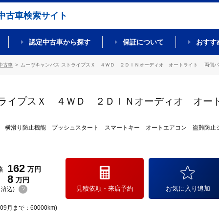
中古車検索サイト
認定中古車から探す
保証について
おすす
中古車
ムーヴキャンバス ストライプスＸ ４ＷＤ ２ＤＩＮオーディオ オートライト 両側パワ
トライプスＸ ４ＷＤ ２ＤＩＮオーディオ オー
 横滑り防止機能 プッシュスタート スマートキー オートエアコン 盗難防止
162
格
万円
8
万円
見積依頼・来店予約
お気に入り追加
(リ済込)
?
09月まで：60000km)