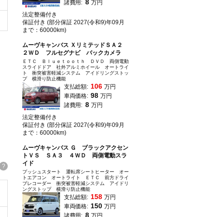
8
諸費用:
万円
法定整備付き
保証付き (部分保証 2027(令和9)年09月
まで：60000km)
ムーヴキャンバス ＸリミテッドＳＡ２
２ＷＤ フルセグナビ バックカメラ
ＥＴＣ Ｂｌｕｅｔｏｏｔｈ ＤＶＤ 両側電動
スライドドア 社外アルミホイール オートライ
ト 衝突被害軽減システム アイドリングストッ
プ 横滑り防止機能
106
支払総額:
万円
！
98
車両価格:
万円
8
諸費用:
万円
法定整備付き
保証付き (部分保証 2027(令和9)年09月
まで：60000km)
ムーヴキャンバス Ｇ ブラックアクセン
トＶＳ ＳＡ３ ４ＷＤ 両側電動スラ
イド
?
プッシュスタート 運転席シートヒーター オー
トエアコン オートライト ＥＴＣ 前方ドライ
ブレコーダー 衝突被害軽減システム アイドリ
ングストップ 横滑り防止機能
158
支払総額:
万円
150
車両価格:
万円
8
諸費用:
万円