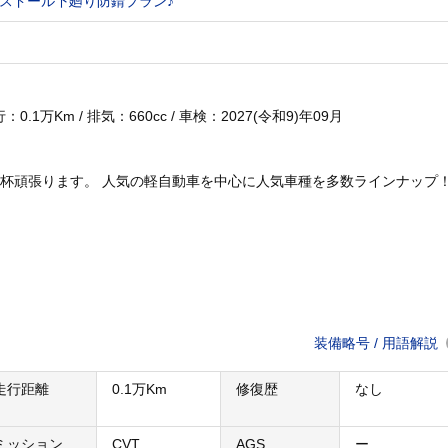
スドール下廻り防錆プラン♪
.1万Km / 排気：660cc / 車検：2027(令和9)年09月
杯頑張ります。 人気の軽自動車を中心に人気車種を多数ラインナップ
装備略号 / 用語解説
走行距離
0.1万Km
修復歴
なし
ミッション
CVT
AGS
ー