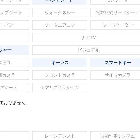
ザーシート
ベンチシート
3列シート
ップシート
ウォークスルー
電動格納サードシート
トマン
シートエアコン
シートヒーター
ナビTV
ジャー
ビジュアル
C ※1
キーレス
スマートキー
囲カメラ
フロントカメラ
サイドカメラ
アゲート
エアサスペンション
れておりません
ル
レーンアシスト
自動駐車システム