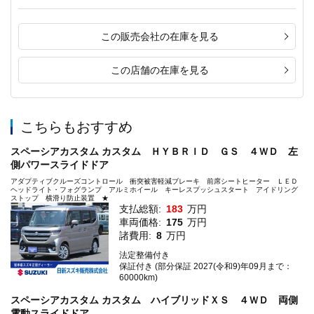
この販売会社の在庫を見る
この店舗の在庫を見る
こちらもおすすめ
スペーシアカスタム カスタム ＨＹＢＲＩＤ ＧＳ ４ＷＤ 左
側パワースライドドア
アダプティブクルーズコントロール 衝突被害軽減ブレーキ 前席シートヒーター ＬＥＤ
ヘッドライト・フォグランプ アルミホイール キーレスプッシュスタート アイドリング
ストップ 横滑り防止装置 ★
支払総額:
183
万円
車両価格:
175
万円
諸費用:
8
万円
法定整備付き
保証付き (部分保証 2027(令和9)年09月まで：
60000km)
スペーシアカスタム カスタム ハイブリッドＸＳ ４ＷＤ 両側
電動スライドドア