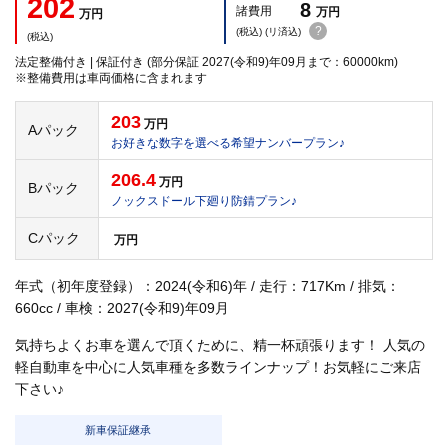
202
8
諸費用
万円
万円
?
(税込) (リ済込)
(税込)
法定整備付き | 保証付き (部分保証 2027(令和9)年09月まで：60000km)
※整備費用は車両価格に含まれます
203
万円
Aパック
お好きな数字を選べる希望ナンバープラン♪
206.4
万円
Bパック
ノックスドール下廻り防錆プラン♪
Cパック
万円
年式（初年度登録）：2024(令和6)年 / 走行：717Km / 排気：
660cc / 車検：2027(令和9)年09月
気持ちよくお車を選んで頂くために、精一杯頑張ります！ 人気の
軽自動車を中心に人気車種を多数ラインナップ！お気軽にご来店
下さい♪
新車保証継承