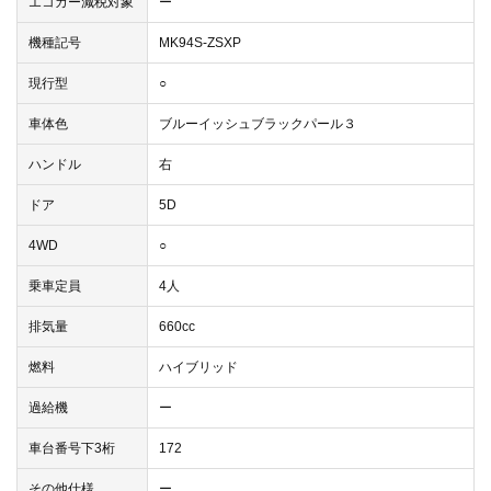
エコカー減税対象
ー
機種記号
MK94S-ZSXP
現行型
○
車体色
ブルーイッシュブラックパール３
ハンドル
右
ドア
5D
4WD
○
乗車定員
4人
排気量
660cc
燃料
ハイブリッド
過給機
ー
車台番号下3桁
172
その他仕様
ー