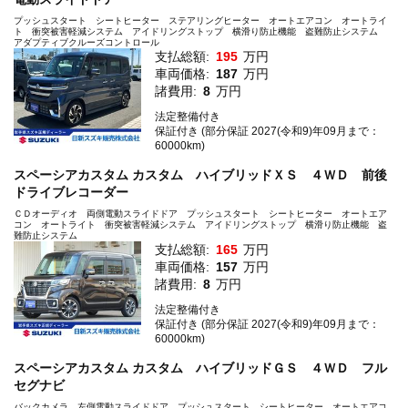
プッシュスタート シートヒーター ステアリングヒーター オートエアコン オートライ
ト 衝突被害軽減システム アイドリングストップ 横滑り防止機能 盗難防止システム
アダプティブクルーズコントロール
支払総額:
195
万円
車両価格:
187
万円
諸費用:
8
万円
法定整備付き
保証付き (部分保証 2027(令和9)年09月まで：
60000km)
スペーシアカスタム カスタム ハイブリッドＸＳ ４ＷＤ 前後
ドライブレコーダー
ＣＤオーディオ 両側電動スライドドア プッシュスタート シートヒーター オートエア
コン オートライト 衝突被害軽減システム アイドリングストップ 横滑り防止機能 盗
難防止システム
支払総額:
165
万円
車両価格:
157
万円
諸費用:
8
万円
法定整備付き
保証付き (部分保証 2027(令和9)年09月まで：
60000km)
スペーシアカスタム カスタム ハイブリッドＧＳ ４ＷＤ フル
セグナビ
バックカメラ 左側電動スライドドア プッシュスタート シートヒーター オートエアコ