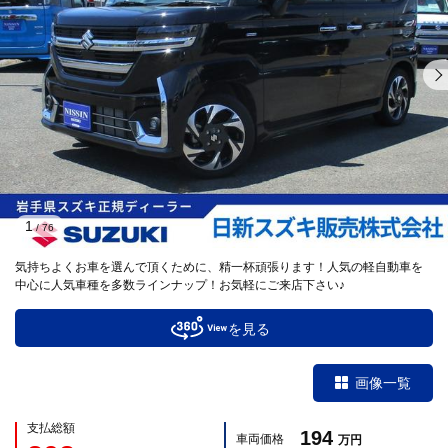
1
/
76
気持ちよくお車を選んで頂くために、精一杯頑張ります！人気の軽自動車を
中心に人気車種を多数ラインナップ！お気軽にご来店下さい♪
を見る
画像一覧
支払総額
194
車両価格
万円