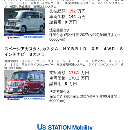
ン オートライト 前方ドライブレコーダー 衝突被害軽減システム アイドリングストッ
プ 横滑り防止機能 盗難防止システム
支払総額:
152
万円
車両価格:
144
万円
諸費用:
8
万円
法定整備付き
保証付き (部分保証 2027(令和9)年09月まで：
60000km)
スペーシアカスタム カスタム ＨＹＢＲＩＤ ＸＳ ４ＷＤ ８
インチナビ Ｂカメラ
両側電動スライドドア プッシュスタート シートヒーター オートエアコン オートライ
ト ＥＴＣ 前方ドライブレコーダー 衝突被害軽減システム アイドリングストップ 横
滑り防止機能
支払総額:
178.1
万円
車両価格:
170.1
万円
諸費用:
8
万円
法定整備付き
保証付き (部分保証 2027(令和9)年09月まで：
60000km)