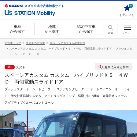
スズキ公式中古車検索サイト
0
お気に入り
車種
地域
認定中古車
から探す
から探す
から探す
検索
メニュー
中古車トップ
スズキの中古車
スペーシアカスタムの中古車
スペーシアカスタム カスタム ハイブリッドＸＳ ４ＷＤ 両側電動スライドドア プッシュスタ
ート シートヒーター ス ...
0
人お気に入り追加中
スズキ
UP
スペーシアカスタム カスタム ハイブリッドＸＳ ４Ｗ
Ｄ 両側電動スライドドア
プッシュスタート シートヒーター ステアリングヒーター オートエアコン オートライ
ト 衝突被害軽減システム アイドリングストップ 横滑り防止機能 盗難防止システム
アダプティブクルーズコントロール