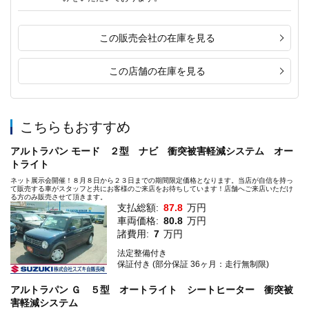
この販売会社の在庫を見る
この店舗の在庫を見る
こちらもおすすめ
アルトラパン モード ２型 ナビ 衝突被害軽減システム オー
トライト
ネット展示会開催！８月８日から２３日までの期間限定価格となります。当店が自信を持っ
て販売する車がスタッフと共にお客様のご来店をお待ちしています！店舗へご来店いただけ
る方のみ販売させて頂きます。
支払総額:
87.8
万円
車両価格:
80.8
万円
諸費用:
7
万円
法定整備付き
保証付き (部分保証 36ヶ月：走行無制限)
アルトラパン Ｇ ５型 オートライト シートヒーター 衝突被
害軽減システム