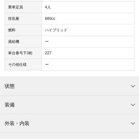
乗車定員
4人
排気量
660cc
燃料
ハイブリッド
過給機
ー
車台番号下3桁
227
その他仕様
ー
状態
装備
外装・内装