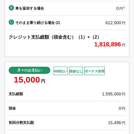
B
0
車を返却する場合
※
円
C
612,000
そのまま乗り続ける場合 (2)
円
クレジット支払総額（頭金含む）（1）+（2）
1,818,896
円
月々のお支払い
49回払い
頭金なし
ボーナス併用
15,000
円
1,595,000
支払総額
円
0
頭金
円
15,496
初回分割支払額
円