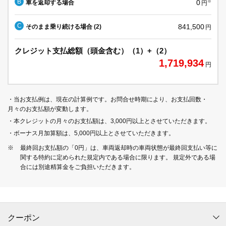
B
0
車を返却する場合
※
円
C
841,500
そのまま乗り続ける場合 (2)
円
クレジット支払総額（頭金含む）（1）+（2）
1,719,934
円
・当お支払例は、現在の計算例です。お問合せ時期により、お支払回数・
月々のお支払額が変動します。
・本クレジットの月々のお支払額は、3,000円以上とさせていただきます。
・ボーナス月加算額は、5,000円以上とさせていただきます。
※
最終回お支払額の「0円」は、車両返却時の車両状態が最終回支払い等に
関する特約に定められた規定内である場合に限ります。 規定外である場
合には別途精算金をご負担いただきます。
クーポン