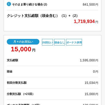
C
841,500
そのまま乗り続ける場合 (2)
円
クレジット支払総額（頭金含む）（1）+（2）
1,719,934
円
月々のお支払い
25回払い
頭金なし
ボーナス併用
15,000
円
1,595,000
支払総額
円
0
頭金
円
15,034
初回分割支払額
円
15,000
分割支払額 （×23回）
円