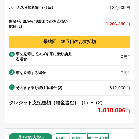
122,000
ボーナス月加算額 （×8回）
円
頭金+初回から48回までのお支払い
1,206,896
円
総額 (1)
最終回 : 49回目のお支払額
車を返却してスズキ車に乗り換え
A
0
※
円
る場合
B
0
車を返却する場合
※
円
C
612,000
そのまま乗り続ける場合 (2)
円
クレジット支払総額（頭金含む）（1）+（2）
1,818,896
円
月々のお支払い
49回払い
頭金なし
ボーナス併用