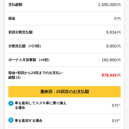
1,595,000
支払総額
円
0
頭金
円
9,834
初回分割支払額
円
9,800
分割支払額 （×23回）
円
160,800
ボーナス月加算額 （×4回）
円
頭金+初回から24回までのお支払い
878,434
円
総額 (1)
最終回 : 25回目のお支払額
車を返却してスズキ車に乗り換え
A
0
※
円
る場合
B
0
車を返却する場合
※
円