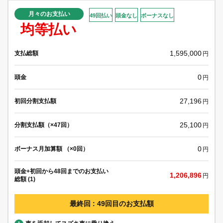
月々のお支払い
49回払い
頭金なし
ボーナスなし
均等払い
1,595,000
支払総額
円
0
頭金
円
27,196
初回分割支払額
円
25,100
分割支払額（×47回）
円
0
ボーナス月加算額 （×0回）
円
頭金+初回から48回までのお支払い
1,206,896
円
総額 (1)
最終回 : 49回目のお支払額