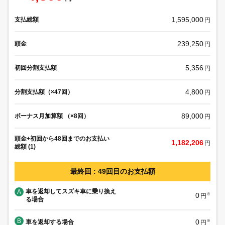
1,595,000
支払総額
円
239,250
頭金
円
5,356
初回分割支払額
円
4,800
分割支払額（×47回）
円
89,000
ボーナス月加算額 （×8回）
円
頭金+初回から48回までのお支払い
1,182,206
円
総額 (1)
最終回 : 49回目のお支払額
車を返却してスズキ車に乗り換え
A
0
※
円
る場合
B
0
車を返却する場合
※
円