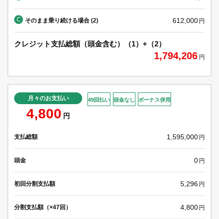
C
612,000
そのまま乗り続ける場合 (2)
円
クレジット支払総額（頭金含む）（1）+（2）
1,794,206
円
月々のお支払い
49回払い
頭金なし
ボーナス併用
4,800
円
1,595,000
支払総額
円
0
頭金
円
5,296
初回分割支払額
円
4,800
分割支払額（×47回）
円