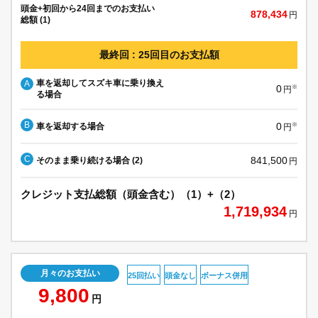
頭金+初回から24回までのお支払い
878,434
円
総額 (1)
最終回 : 25回目のお支払額
車を返却してスズキ車に乗り換え
A
0
※
円
る場合
B
0
車を返却する場合
※
円
C
841,500
そのまま乗り続ける場合 (2)
円
クレジット支払総額（頭金含む）（1）+（2）
1,719,934
円
月々のお支払い
25回払い
頭金なし
ボーナス併用
9,800
円