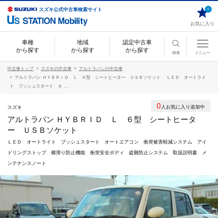
スズキ公式中古車検索サイト
0
お気に入り
車種
地域
認定中古車
から探す
から探す
から探す
検索
メニュー
中古車トップ
スズキの中古車
アルトラパンの中古車
アルトラパン ＨＹＢＲＩＤ Ｌ ６型 シートヒーター ＵＳＢソケット ＬＥＤ オートライ
ト プッシュスタート オ ...
0
人お気に入り追加中
スズキ
アルトラパン ＨＹＢＲＩＤ Ｌ ６型 シートヒータ
ー ＵＳＢソケット
ＬＥＤ オートライト プッシュスタート オートエアコン 衝突被害軽減システム アイ
ドリングストップ 横滑り防止機能 衝突安全ボディ 盗難防止システム 取扱説明書 メ
ンテナンスノート