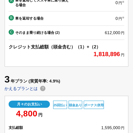
車を返却してスズキ車に乗り換え
A
0
※
円
る場合
B
0
車を返却する場合
※
円
C
612,000
そのまま乗り続ける場合 (2)
円
クレジット支払総額（頭金含む）（1）+（2）
1,818,896
円
3
年プラン
(実質年率: 4.9%)
かえるプランとは
?
月々のお支払い
25回払い
頭金あり
ボーナス併用
4,800
円
1,595,000
支払総額
円