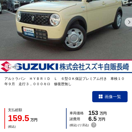
1
/
65
アルトラパン ＨＹＢＲＩＤ Ｌ ６型ＯＫ保証プレミアム付き 車検１０
年９月 走行３，０００キロ 修復歴無し
画像一覧
支払総額
153
車両価格
万円
159.5
6.5
諸費用
万円
万円
?
(税込) (リ済込)
(税込)