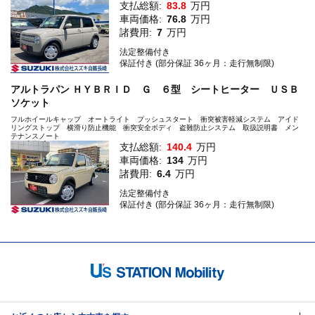
支払総額:
83.8
万円
車両価格:
76.8
万円
諸費用:
7
万円
法定整備付き
保証付き (部分保証 36ヶ月：走行無制限)
アルトラパン ＨＹＢＲＩＤ Ｇ ６型 シートヒーター ＵＳＢ
ソケット
フルホイールキャップ オートライト プッシュスタート 衝突被害軽減システム アイド
リングストップ 横滑り防止機能 衝突安全ボディ 盗難防止システム 取扱説明書 メン
テナンスノート
支払総額:
140.4
万円
車両価格:
134
万円
諸費用:
6.4
万円
法定整備付き
保証付き (部分保証 36ヶ月：走行無制限)