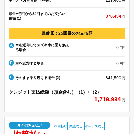
129,600
ボーナス月加算額 （×4回）
円
頭金+初回から24回までのお支払い
878,434
円
総額 (1)
最終回 : 25回目のお支払額
車を返却してスズキ車に乗り換え
A
0
※
円
る場合
B
0
車を返却する場合
※
円
C
841,500
そのまま乗り続ける場合 (2)
円
クレジット支払総額（頭金含む）（1）+（2）
1,719,934
円
月々のお支払い
25回払い
頭金なし
ボーナスなし