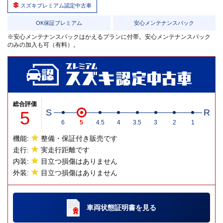
スズキプレミアム認定中古車
OK保証プレミアム
安心メンテナンスパック
※安心メンテナンスパックはかえるプランに付帯。安心メンテナンスパック
のみの加入も可（有料）。
総合評価
5
S
R
6
5
4.5
4
3.5
3
2
1
機能:
整備・保証付き販売です
走行:
実走行距離です
内装:
目立つ損傷はありません
外装:
目立つ損傷はありません
車両状態証明書
を見る