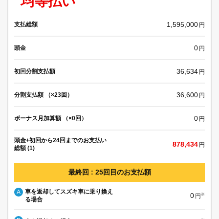
均等払い
1,595,000
支払総額
円
0
頭金
円
36,634
初回分割支払額
円
36,600
分割支払額 （×23回）
円
0
ボーナス月加算額 （×0回）
円
頭金+初回から24回までのお支払い
878,434
円
総額 (1)
最終回 : 25回目のお支払額
車を返却してスズキ車に乗り換え
A
0
※
円
る場合