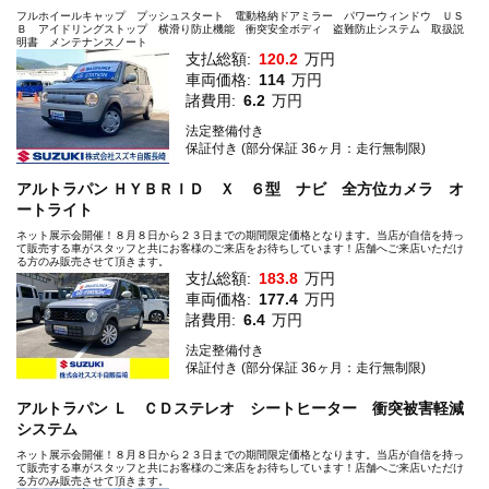
フルホイールキャップ プッシュスタート 電動格納ドアミラー パワーウィンドウ ＵＳ
Ｂ アイドリングストップ 横滑り防止機能 衝突安全ボディ 盗難防止システム 取扱説
明書 メンテナンスノート
支払総額:
120.2
万円
車両価格:
114
万円
諸費用:
6.2
万円
法定整備付き
保証付き (部分保証 36ヶ月：走行無制限)
アルトラパン ＨＹＢＲＩＤ Ｘ ６型 ナビ 全方位カメラ オ
ートライト
ネット展示会開催！８月８日から２３日までの期間限定価格となります。当店が自信を持っ
て販売する車がスタッフと共にお客様のご来店をお待ちしています！店舗へご来店いただけ
る方のみ販売させて頂きます。
支払総額:
183.8
万円
車両価格:
177.4
万円
諸費用:
6.4
万円
法定整備付き
保証付き (部分保証 36ヶ月：走行無制限)
アルトラパン Ｌ ＣＤステレオ シートヒーター 衝突被害軽減
システム
ネット展示会開催！８月８日から２３日までの期間限定価格となります。当店が自信を持っ
て販売する車がスタッフと共にお客様のご来店をお待ちしています！店舗へご来店いただけ
る方のみ販売させて頂きます。