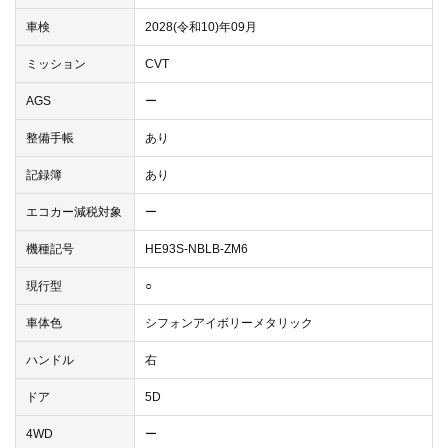
車検
2028(令和10)年09月
ミッション
CVT
AGS
ー
整備手帳
あり
記録簿
あり
エコカー減税対象
ー
機種記号
HE93S-NBLB-ZM6
現行型
○
車体色
シフォンアイボリーメタリック
ハンドル
右
ドア
5D
4WD
ー