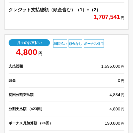
クレジット支払総額（頭金含む）（1）+（2）
1,707,541
円
月々のお支払い
25回払い
頭金なし
ボーナス併用
4,800
円
1,595,000
支払総額
円
0
頭金
円
4,834
初回分割支払額
円
4,800
分割支払額 （×23回）
円
190,800
ボーナス月加算額 （×4回）
円