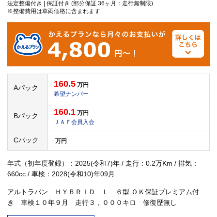
法定整備付き | 保証付き (部分保証 36ヶ月：走行無制限)
※整備費用は車両価格に含まれます
160.5
万円
Aパック
希望ナンバー
160.1
万円
Bパック
ＪＡＦ会員入会
Cパック
万円
年式（初年度登録）：2025(令和7)年 / 走行：0.2万Km / 排気：
660cc / 車検：2028(令和10)年09月
アルトラパン ＨＹＢＲＩＤ Ｌ ６型 ＯＫ保証プレミアム付
き 車検１０年９月 走行３，０００キロ 修復歴無し