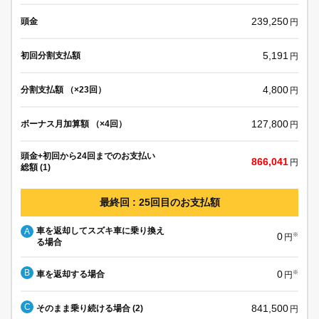
239,250
頭金
円
5,191
初回分割支払額
円
4,800
分割支払額 （×23回）
円
127,800
ボーナス月加算額 （×4回）
円
頭金+初回から24回までのお支払い
866,041
円
総額 (1)
最終回 : 25回目のお支払額
車を返却してスズキ車に乗り換え
A
0
※
円
る場合
B
0
車を返却する場合
※
円
C
841,500
そのまま乗り続ける場合 (2)
円