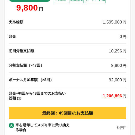
9,800
円
1,595,000
支払総額
円
0
頭金
円
10,296
初回分割支払額
円
9,800
分割支払額（×47回）
円
92,000
ボーナス月加算額 （×8回）
円
頭金+初回から48回までのお支払い
1,206,896
円
総額 (1)
最終回 : 49回目のお支払額
車を返却してスズキ車に乗り換え
A
0
※
円
る場合