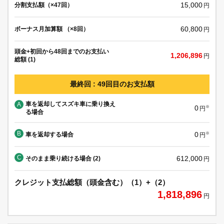
15,000
分割支払額（×47回）
円
60,800
ボーナス月加算額 （×8回）
円
頭金+初回から48回までのお支払い
1,206,896
円
総額 (1)
最終回 : 49回目のお支払額
車を返却してスズキ車に乗り換え
A
0
※
円
る場合
B
0
車を返却する場合
※
円
C
612,000
そのまま乗り続ける場合 (2)
円
クレジット支払総額（頭金含む）（1）+（2）
1,818,896
円