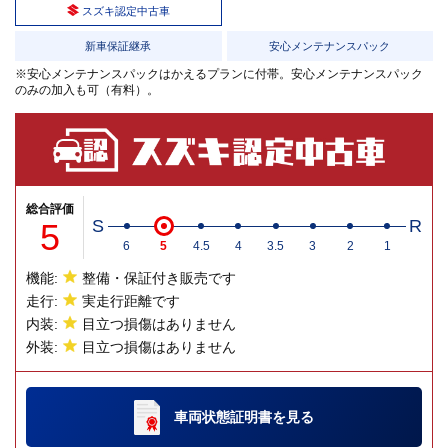
スズキ認定中古車
新車保証継承
安心メンテナンスパック
※安心メンテナンスパックはかえるプランに付帯。安心メンテナンスパック
のみの加入も可（有料）。
総合評価
5
S
R
6
5
4.5
4
3.5
3
2
1
機能:
整備・保証付き販売です
走行:
実走行距離です
内装:
目立つ損傷はありません
外装:
目立つ損傷はありません
車両状態証明書
を見る