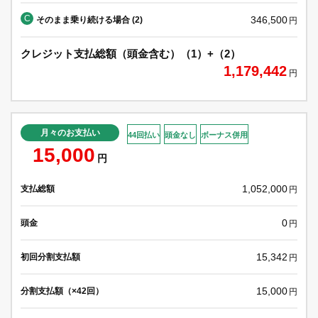
C
346,500
そのまま乗り続ける場合 (2)
円
クレジット支払総額（頭金含む）（1）+（2）
1,179,442
円
月々のお支払い
44回払い
頭金なし
ボーナス併用
15,000
円
1,052,000
支払総額
円
0
頭金
円
15,342
初回分割支払額
円
15,000
分割支払額（×42回）
円