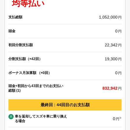
均等払い
1,052,000
支払総額
円
0
頭金
円
22,342
初回分割支払額
円
19,300
分割支払額（×42回）
円
0
ボーナス月加算額 （×0回）
円
頭金+初回から43回までのお支払い
832,942
円
総額 (1)
最終回 : 44回目のお支払額
車を返却してスズキ車に乗り換え
A
0
※
円
る場合