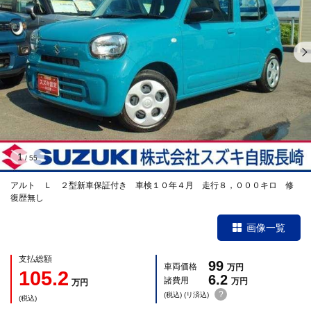
1
/
55
アルト Ｌ ２型新車保証付き 車検１０年４月 走行８，０００キロ 修
復歴無し
画像一覧
支払総額
99
車両価格
万円
105.2
6.2
諸費用
万円
万円
?
(税込) (リ済込)
(税込)