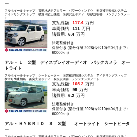
ー
フルホイールキャップ 電動格納ドアミラー パワーウィンドウ 衝突被害軽減システム
アイドリングストップ 横滑り防止機能 衝突安全ボディ 取扱説明書 メンテナンスノー
ト
支払総額:
117.4
万円
車両価格:
111
万円
諸費用:
6.4
万円
法定整備付き
保証付き (部分保証 2028(令和10)年04月まで：
60000km)
アルト Ｌ ２型 ディスプレイオーディオ バックカメラ オー
トライト
フルホイールキャップ シートヒーター 衝突被害軽減システム アイドリングストップ
横滑り防止機能 衝突安全ボディ 取扱説明書 メンテナンスノート
支払総額:
105.2
万円
車両価格:
99
万円
諸費用:
6.2
万円
法定整備付き
保証付き (部分保証 2028(令和10)年04月まで：
60000km)
アルト ＨＹＢＲＩＤ Ｓ ３型 オートライト シートヒータ
ー
フルホイールキャップ 電動格納ドアミラー パワーウィンドウ 衝突被害軽減システム