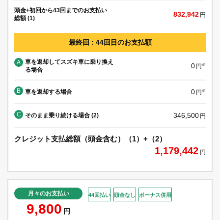
頭金+初回から43回までのお支払い
832,942
円
総額 (1)
最終回 : 44回目のお支払額
車を返却してスズキ車に乗り換え
A
0
※
円
る場合
B
0
車を返却する場合
※
円
C
346,500
そのまま乗り続ける場合 (2)
円
クレジット支払総額（頭金含む）（1）+（2）
1,179,442
円
月々のお支払い
44回払い
頭金なし
ボーナス併用
9,800
円