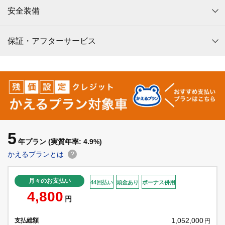
安全装備
保証・アフターサービス
5
年プラン
(実質年率: 4.9%)
かえるプランとは
?
月々のお支払い
44回払い
頭金あり
ボーナス併用
4,800
円
1,052,000
支払総額
円