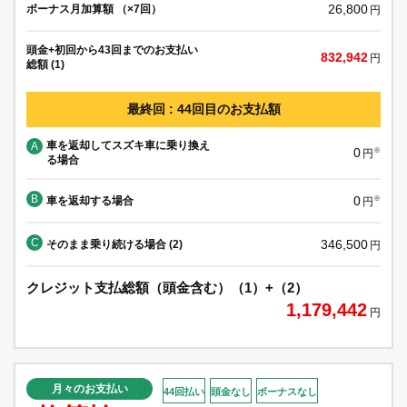
26,800
ボーナス月加算額 （×7回）
円
頭金+初回から43回までのお支払い
832,942
円
総額 (1)
最終回 : 44回目のお支払額
車を返却してスズキ車に乗り換え
A
0
※
円
る場合
B
0
車を返却する場合
※
円
C
346,500
そのまま乗り続ける場合 (2)
円
クレジット支払総額（頭金含む）（1）+（2）
1,179,442
円
月々のお支払い
44回払い
頭金なし
ボーナスなし