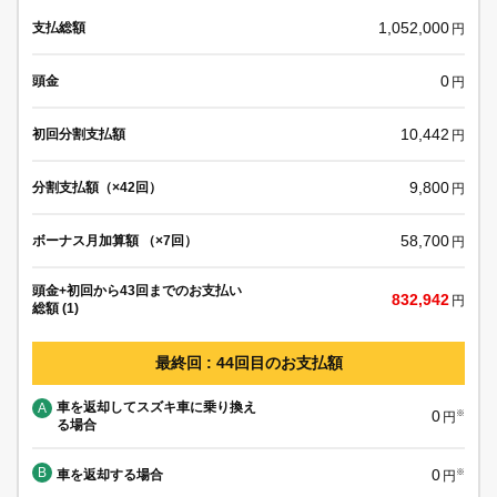
1,052,000
支払総額
円
0
頭金
円
10,442
初回分割支払額
円
9,800
分割支払額（×42回）
円
58,700
ボーナス月加算額 （×7回）
円
頭金+初回から43回までのお支払い
832,942
円
総額 (1)
最終回 : 44回目のお支払額
車を返却してスズキ車に乗り換え
A
0
※
円
る場合
B
0
車を返却する場合
※
円