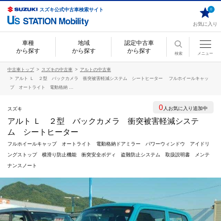
スズキ公式中古車検索サイト
0
お気に入り
車種
地域
認定中古車
から探す
から探す
から探す
検索
メニュー
中古車トップ
スズキの中古車
アルトの中古車
アルト Ｌ ２型 バックカメラ 衝突被害軽減システム シートヒーター フルホイールキャッ
プ オートライト 電動格納 ...
0
人お気に入り追加中
スズキ
アルト Ｌ ２型 バックカメラ 衝突被害軽減システ
ム シートヒーター
フルホイールキャップ オートライト 電動格納ドアミラー パワーウィンドウ アイドリ
ングストップ 横滑り防止機能 衝突安全ボディ 盗難防止システム 取扱説明書 メンテ
ナンスノート