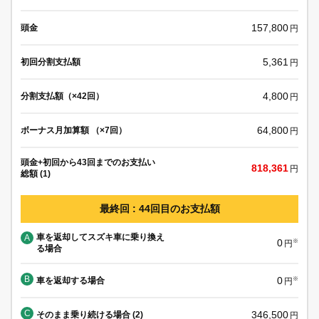
157,800
頭金
円
5,361
初回分割支払額
円
4,800
分割支払額（×42回）
円
64,800
ボーナス月加算額 （×7回）
円
頭金+初回から43回までのお支払い
818,361
円
総額 (1)
最終回 : 44回目のお支払額
車を返却してスズキ車に乗り換え
A
0
※
円
る場合
B
0
車を返却する場合
※
円
C
346,500
そのまま乗り続ける場合 (2)
円