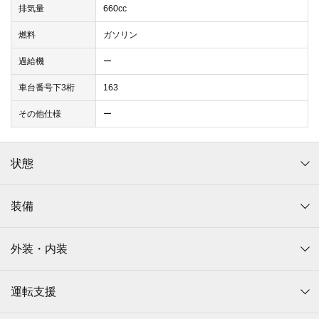
排気量
660cc
燃料
ガソリン
過給機
ー
車台番号下3桁
163
その他仕様
ー
状態
装備
外装・内装
運転支援