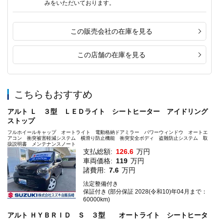
みをいただいております。
この販売会社の在庫を見る
この店舗の在庫を見る
こちらもおすすめ
アルト Ｌ ３型 ＬＥＤライト シートヒーター アイドリング
ストップ
フルホイールキャップ オートライト 電動格納ドアミラー パワーウィンドウ オートエ
アコン 衝突被害軽減システム 横滑り防止機能 衝突安全ボディ 盗難防止システム 取
扱説明書 メンテナンスノート
支払総額:
126.6
万円
車両価格:
119
万円
諸費用:
7.6
万円
法定整備付き
保証付き (部分保証 2028(令和10)年04月まで：
60000km)
アルト ＨＹＢＲＩＤ Ｓ ３型 オートライト シートヒータ