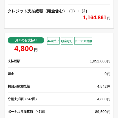
クレジット支払総額（頭金含む）（1）+（2）
1,164,861
円
月々のお支払い
44回払い
頭金なし
ボーナス併用
4,800
円
1,052,000
支払総額
円
0
頭金
円
4,842
初回分割支払額
円
4,800
分割支払額（×42回）
円
89,500
ボーナス月加算額 （×7回）
円