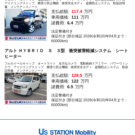
アイドリングストップ 横滑り防止機能 衝突安全ボディ 盗難防止システム 取扱説明
書 メンテナンスノート
支払総額:
117.4
万円
車両価格:
111
万円
諸費用:
6.4
万円
法定整備付き
保証付き (部分保証 2028(令和10)年04月まで：
60000km)
アルト ＨＹＢＲＩＤ Ｓ ３型 衝突被害軽減システム シート
ヒーター
フルホイールキャップ オートライト 全方位カメラ 電動格納ドアミラー パワーウィン
ドウ アイドリングストップ 横滑り防止機能 衝突安全ボディ 盗難防止システム 取扱
説明書 メンテナンスノート
支払総額:
128.5
万円
車両価格:
122
万円
諸費用:
6.5
万円
法定整備付き
保証付き (部分保証 2028(令和10)年04月まで：
60000km)