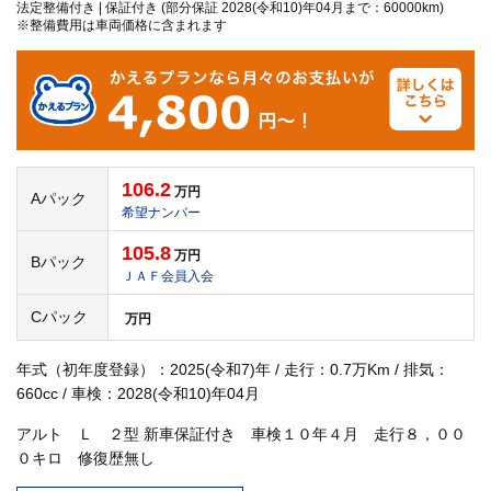
法定整備付き | 保証付き (部分保証 2028(令和10)年04月まで：60000km)
※整備費用は車両価格に含まれます
106.2
万円
Aパック
希望ナンバー
105.8
万円
Bパック
ＪＡＦ会員入会
Cパック
万円
年式（初年度登録）：2025(令和7)年 / 走行：0.7万Km / 排気：
660cc / 車検：2028(令和10)年04月
アルト Ｌ ２型 新車保証付き 車検１０年４月 走行８，００
０キロ 修復歴無し