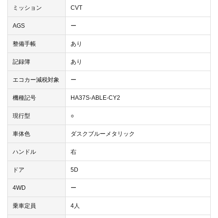
ミッション
CVT
AGS
ー
整備手帳
あり
記録簿
あり
エコカー減税対象
ー
機種記号
HA37S-ABLE-CY2
現行型
○
車体色
ダスクブルーメタリック
ハンドル
右
ドア
5D
4WD
ー
乗車定員
4人