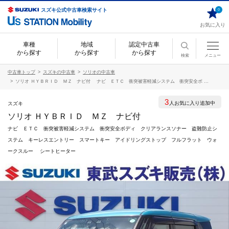
スズキ公式中古車検索サイト
0
お気に入り
車種
地域
認定中古車
から探す
から探す
から探す
検索
メニュー
中古車トップ
スズキの中古車
ソリオの中古車
ソリオ ＨＹＢＲＩＤ ＭＺ ナビ付 ナビ ＥＴＣ 衝突被害軽減システム 衝突安全ボ ...
3
人お気に入り追加中
スズキ
ソリオ ＨＹＢＲＩＤ ＭＺ ナビ付
ナビ ＥＴＣ 衝突被害軽減システム 衝突安全ボディ クリアランスソナー 盗難防止シ
ステム キーレスエントリー スマートキー アイドリングストップ フルフラット ウォ
ークスルー シートヒーター