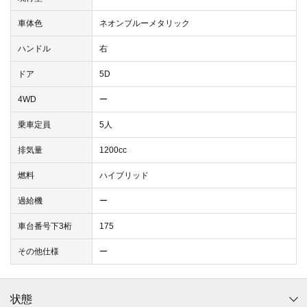
車体色
ネオンブルーメタリック
ハンドル
右
ドア
5D
4WD
ー
乗車定員
5人
排気量
1200cc
燃料
ハイブリッド
過給機
ー
車台番号下3桁
175
その他仕様
ー
状態