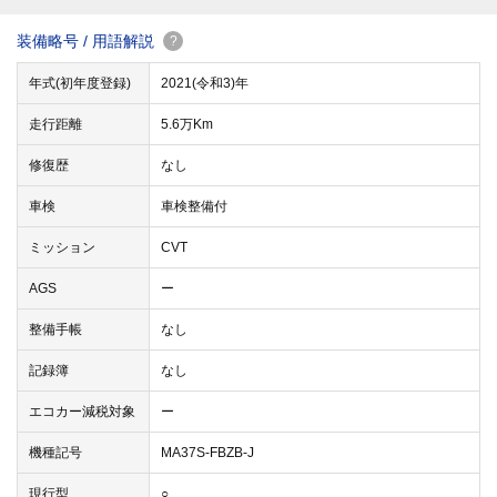
装備略号 / 用語解説
?
年式(初年度登録)
2021(令和3)年
走行距離
5.6万Km
修復歴
なし
車検
車検整備付
ミッション
CVT
AGS
ー
整備手帳
なし
記録簿
なし
エコカー減税対象
ー
機種記号
MA37S-FBZB-J
現行型
○