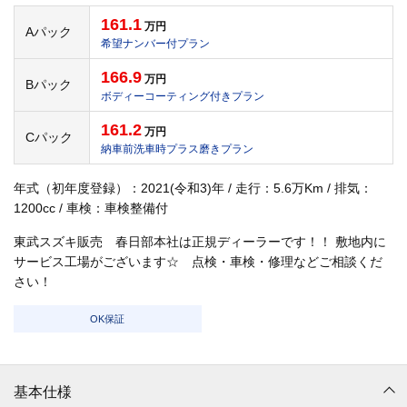
161.1
万円
Aパック
希望ナンバー付プラン
166.9
万円
Bパック
ボディーコーティング付きプラン
161.2
万円
Cパック
納車前洗車時プラス磨きプラン
年式（初年度登録）：2021(令和3)年 / 走行：5.6万Km / 排気：
1200cc / 車検：車検整備付
東武スズキ販売 春日部本社は正規ディーラーです！！ 敷地内に
サービス工場がございます☆ 点検・車検・修理などご相談くだ
さい！
OK保証
基本仕様