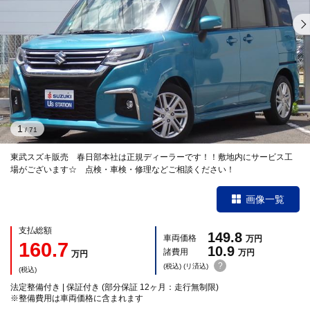
1
/
71
東武スズキ販売 春日部本社は正規ディーラーです！！敷地内にサービス工
場がございます☆ 点検・車検・修理などご相談ください！
画像一覧
支払総額
149.8
車両価格
万円
160.7
10.9
諸費用
万円
万円
?
(税込) (リ済込)
(税込)
法定整備付き | 保証付き (部分保証 12ヶ月：走行無制限)
※整備費用は車両価格に含まれます