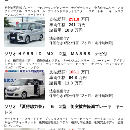
ー
衝突被害軽減ブレーキ リヤパーキングセンサー ナビゲーション 全方位モニター アダ
プティブクルーズコントロール ブラインドスポットモニター スマートキー キーレスプ
ッシュスタート オートライト
支払総額:
251.8
万円
車両価格:
241
万円
諸費用:
10.8
万円
法定整備付き
保証付き (部分保証 12ヶ月：走行無制限)
ソリオ ＨＹＢＲＩＤ ＭＸ ２型 ＭＡ３６Ｓ ナビ付
ナビ 衝突安全ボディ 盗難防止システム キーレスエントリー スマートキー アイドリ
ングストップ フルフラット ウォークスルー シートヒーター エアコン パワーステア
リング パワーウィンドウ
支払総額:
106.1
万円
車両価格:
94.8
万円
諸費用:
11.3
万円
法定整備付き
保証付き (部分保証 12ヶ月：走行無制限)
ソリオ 『夏得総力祭』 Ｇ ２型 衝突被害軽減ブレーキ キー
レス
オートライト スライドドア プッシュスタート シートヒーター オートエアコン スズ
キセーフティーサポート 衝突被害軽減システム 横滑り防止機能 衝突安全ボディ 盗難
防止システム