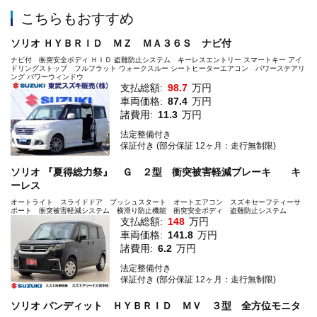
こちらもおすすめ
ソリオ ＨＹＢＲＩＤ ＭＺ ＭＡ３６Ｓ ナビ付
ナビ付 衝突安全ボディ ＨＩＤ 盗難防止システム キーレスエントリー スマートキー アイ
ドリングストップ フルフラット ウォークスルー シートヒーターエアコン パワーステアリ
ング パワーウィンドウ
支払総額:
98.7
万円
車両価格:
87.4
万円
諸費用:
11.3
万円
法定整備付き
保証付き (部分保証 12ヶ月：走行無制限)
ソリオ 『夏得総力祭』 Ｇ ２型 衝突被害軽減ブレーキ キ
ーレス
オートライト スライドドア プッシュスタート オートエアコン スズキセーフティーサ
ポート 衝突被害軽減システム 横滑り防止機能 衝突安全ボディ 盗難防止システム
支払総額:
148
万円
車両価格:
141.8
万円
諸費用:
6.2
万円
法定整備付き
保証付き (部分保証 12ヶ月：走行無制限)
ソリオ バンディット ＨＹＢＲＩＤ ＭＶ ３型 全方位モニタ