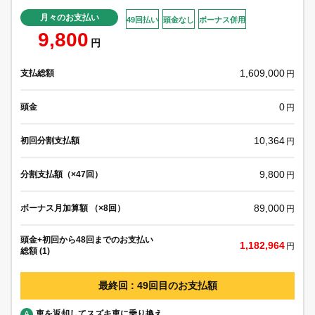
月々のお支払い
49回払い
頭金なし
ボーナス併用
9,800
円
1,609,000
支払総額
円
0
頭金
円
10,364
初回分割支払額
円
9,800
分割支払額（×47回）
円
89,000
ボーナス月加算額 （×8回）
円
頭金+初回から48回までのお支払い
1,182,964
円
総額 (1)
最終回 : 49回目のお支払額
車を返却してスズキ車に乗り換え
A