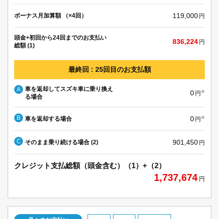
119,000
ボーナス月加算額 （×4回）
円
頭金+初回から24回までのお支払い
836,224
円
総額 (1)
最終回 : 25回目のお支払額
車を返却してスズキ車に乗り換え
A
0
※
円
る場合
B
0
車を返却する場合
※
円
C
901,450
そのまま乗り続ける場合 (2)
円
クレジット支払総額（頭金含む）（1）+（2）
1,737,674
円