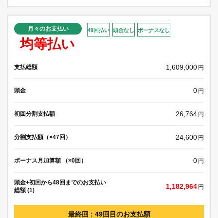
月々のお支払い
49回払い
頭金なし
ボーナスなし
均等払い
1,609,000
支払総額
円
0
頭金
円
26,764
初回分割支払額
円
24,600
分割支払額（×47回）
円
0
ボーナス月加算額 （×0回）
円
頭金+初回から48回までのお支払い
1,182,964
円
総額 (1)
最終回 : 49回目のお支払額