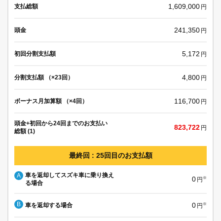
1,609,000
支払総額
円
241,350
頭金
円
5,172
初回分割支払額
円
4,800
分割支払額 （×23回）
円
116,700
ボーナス月加算額 （×4回）
円
頭金+初回から24回までのお支払い
823,722
円
総額 (1)
最終回 : 25回目のお支払額
車を返却してスズキ車に乗り換え
A
0
※
円
る場合
B
0
車を返却する場合
※
円