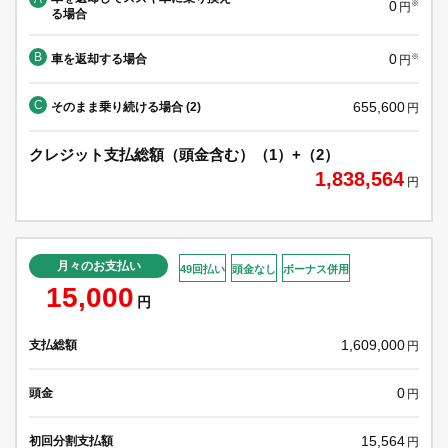
0
※
円
る場合
B
0
車を返却する場合
※
円
C
655,600
そのまま乗り続ける場合 (2)
円
クレジット支払総額（頭金含む）（1）+（2）
1,838,564
円
月々のお支払い
49回払い
頭金なし
ボーナス併用
15,000
円
1,609,000
支払総額
円
0
頭金
円
15,564
初回分割支払額
円