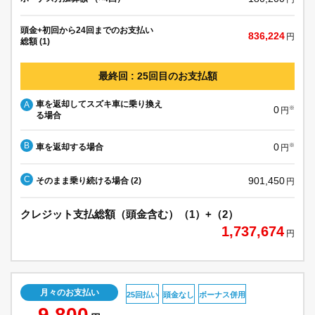
頭金+初回から24回までのお支払い
836,224
円
総額 (1)
最終回 : 25回目のお支払額
車を返却してスズキ車に乗り換え
A
0
※
円
る場合
B
0
車を返却する場合
※
円
C
901,450
そのまま乗り続ける場合 (2)
円
クレジット支払総額（頭金含む）（1）+（2）
1,737,674
円
月々のお支払い
25回払い
頭金なし
ボーナス併用
9,800