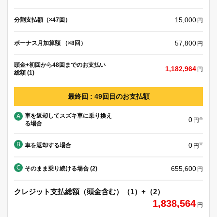
15,000
分割支払額（×47回）
円
57,800
ボーナス月加算額 （×8回）
円
頭金+初回から48回までのお支払い
1,182,964
円
総額 (1)
最終回 : 49回目のお支払額
車を返却してスズキ車に乗り換え
A
0
※
円
る場合
B
0
車を返却する場合
※
円
C
655,600
そのまま乗り続ける場合 (2)
円
クレジット支払総額（頭金含む）（1）+（2）
1,838,564
円