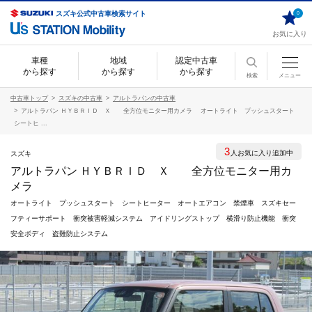
スズキ公式中古車検索サイト
0
お気に入り
車種
地域
認定中古車
から探す
から探す
から探す
検索
メニュー
中古車トップ
スズキの中古車
アルトラパンの中古車
アルトラパン ＨＹＢＲＩＤ Ｘ 全方位モニター用カメラ オートライト プッシュスタート
シートヒ ...
3
人お気に入り追加中
スズキ
アルトラパン ＨＹＢＲＩＤ Ｘ 全方位モニター用カ
メラ
オートライト プッシュスタート シートヒーター オートエアコン 禁煙車 スズキセー
フティーサポート 衝突被害軽減システム アイドリングストップ 横滑り防止機能 衝突
安全ボディ 盗難防止システム