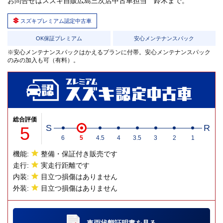
お問合せはスズキ自販広島三次店中古車担当 鈴木まで。
スズキプレミアム認定中古車
OK保証プレミアム
安心メンテナンスパック
※安心メンテナンスパックはかえるプランに付帯。安心メンテナンスパック
のみの加入も可（有料）。
総合評価
5
S
R
6
5
4.5
4
3.5
3
2
1
機能:
整備・保証付き販売です
走行:
実走行距離です
内装:
目立つ損傷はありません
外装:
目立つ損傷はありません
車両状態証明書
を見る