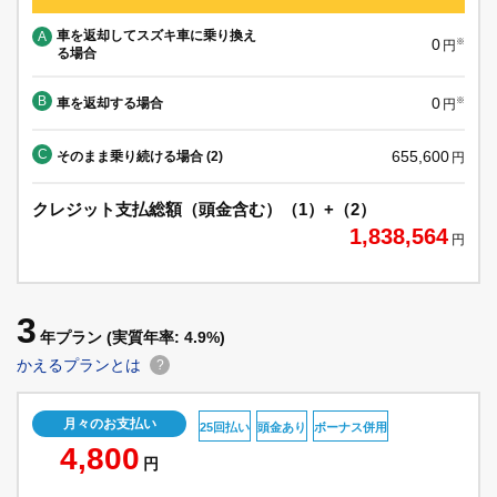
車を返却してスズキ車に乗り換え
A
0
※
円
る場合
B
0
車を返却する場合
※
円
C
655,600
そのまま乗り続ける場合 (2)
円
クレジット支払総額（頭金含む）（1）+（2）
1,838,564
円
3
年プラン
(実質年率: 4.9%)
かえるプランとは
?
月々のお支払い
25回払い
頭金あり
ボーナス併用
4,800
円