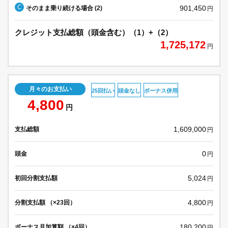
C
901,450
そのまま乗り続ける場合 (2)
円
クレジット支払総額（頭金含む）（1）+（2）
1,725,172
円
月々のお支払い
25回払い
頭金なし
ボーナス併用
4,800
円
1,609,000
支払総額
円
0
頭金
円
5,024
初回分割支払額
円
4,800
分割支払額 （×23回）
円
180,200
ボーナス月加算額 （×4回）
円