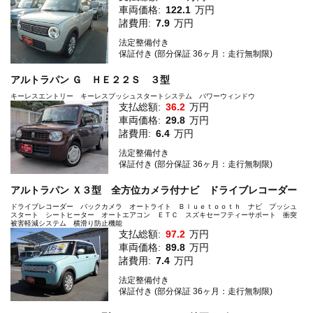
車両価格:
122.1
万円
諸費用:
7.9
万円
法定整備付き
保証付き (部分保証 36ヶ月：走行無制限)
アルトラパン Ｇ ＨＥ２２Ｓ ３型
キーレスエントリー キーレスプッシュスタートシステム パワーウィンドウ
支払総額:
36.2
万円
車両価格:
29.8
万円
諸費用:
6.4
万円
法定整備付き
保証付き (部分保証 36ヶ月：走行無制限)
アルトラパン Ｘ３型 全方位カメラ付ナビ ドライブレコーダー
ドライブレコーダー バックカメラ オートライト Ｂｌｕｅｔｏｏｔｈ ナビ プッシュ
スタート シートヒーター オートエアコン ＥＴＣ スズキセーフティーサポート 衝突
被害軽減システム 横滑り防止機能
支払総額:
97.2
万円
車両価格:
89.8
万円
諸費用:
7.4
万円
法定整備付き
保証付き (部分保証 36ヶ月：走行無制限)