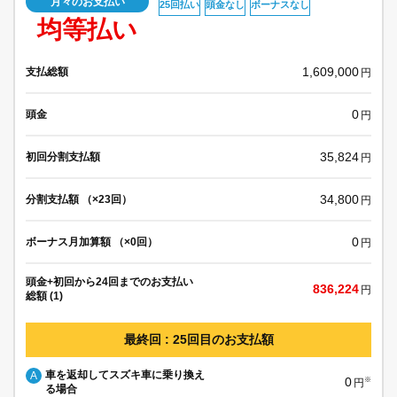
月々のお支払い
25回払い
頭金なし
ボーナスなし
均等払い
1,609,000
支払総額
円
0
頭金
円
35,824
初回分割支払額
円
34,800
分割支払額 （×23回）
円
0
ボーナス月加算額 （×0回）
円
頭金+初回から24回までのお支払い
836,224
円
総額 (1)
最終回 : 25回目のお支払額
車を返却してスズキ車に乗り換え
A
0
※
円
る場合