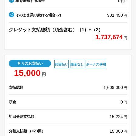
0
車を返却する場合
円
C
901,450
そのまま乗り続ける場合 (2)
円
クレジット支払総額（頭金含む）（1）+（2）
1,737,674
円
月々のお支払い
25回払い
頭金なし
ボーナス併用
15,000
円
1,609,000
支払総額
円
0
頭金
円
15,224
初回分割支払額
円
15,000
分割支払額 （×23回）
円