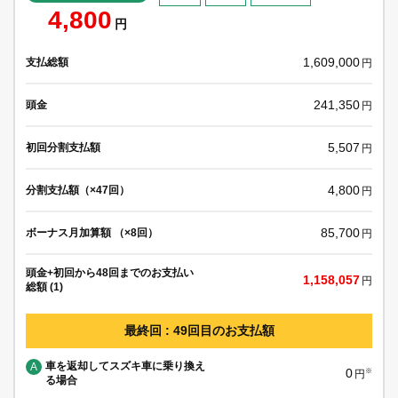
4,800
円
1,609,000
支払総額
円
241,350
頭金
円
5,507
初回分割支払額
円
4,800
分割支払額（×47回）
円
85,700
ボーナス月加算額 （×8回）
円
頭金+初回から48回までのお支払い
1,158,057
円
総額 (1)
最終回 : 49回目のお支払額
車を返却してスズキ車に乗り換え
A
0
※
円
る場合