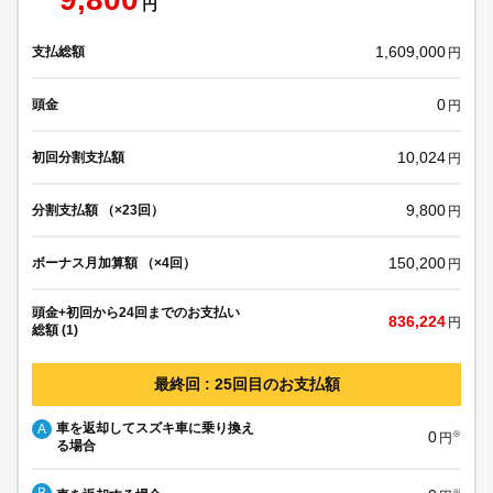
円
1,609,000
支払総額
円
0
頭金
円
10,024
初回分割支払額
円
9,800
分割支払額 （×23回）
円
150,200
ボーナス月加算額 （×4回）
円
頭金+初回から24回までのお支払い
836,224
円
総額 (1)
最終回 : 25回目のお支払額
車を返却してスズキ車に乗り換え
A
0
※
円
る場合
B
※