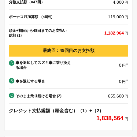
4,800
分割支払額（×47回）
円
119,000
ボーナス月加算額 （×8回）
円
頭金+初回から48回までのお支払い
1,182,964
円
総額 (1)
最終回 : 49回目のお支払額
車を返却してスズキ車に乗り換え
A
0
※
円
る場合
B
0
車を返却する場合
※
円
C
655,600
そのまま乗り続ける場合 (2)
円
クレジット支払総額（頭金含む）（1）+（2）
1,838,564
円