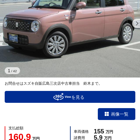
1
/
42
お問合せはスズキ自販広島三次店中古車担当 鈴木まで。
を見る
画像一覧
支払総額
155
車両価格
万円
160.9
5.9
諸費用
万円
万円