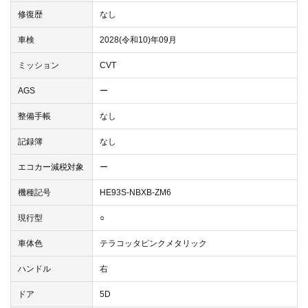
修復歴
なし
車検
2028(令和10)年09月
ミッション
CVT
AGS
ー
整備手帳
なし
記録簿
なし
エコカー減税対象
ー
機種記号
HE93S-NBXB-ZM6
現行型
○
車体色
テラコッタピンクメタリック
ハンドル
右
ドア
5D