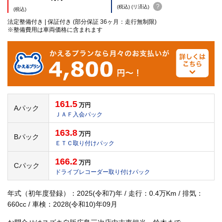
?
(税込) (リ済込)
(税込)
法定整備付き | 保証付き (部分保証 36ヶ月：走行無制限)
※整備費用は車両価格に含まれます
161.5
万円
Aパック
ＪＡＦ入会パック
163.8
万円
Bパック
ＥＴＣ取り付けパック
166.2
万円
Cパック
ドライブレコーダー取り付けパック
年式（初年度登録）：2025(令和7)年 / 走行：0.4万Km / 排気：
660cc / 車検：2028(令和10)年09月