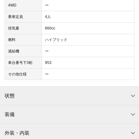
4WD
ー
乗車定員
4人
排気量
660cc
燃料
ハイブリッド
過給機
ー
車台番号下3桁
953
その他仕様
ー
状態
装備
外装・内装