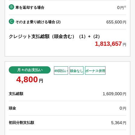
B
0
車を返却する場合
※
円
C
655,600
そのまま乗り続ける場合 (2)
円
クレジット支払総額（頭金含む）（1）+（2）
1,813,657
円
月々のお支払い
49回払い
頭金なし
ボーナス併用
4,800
円
1,609,000
支払総額
円
0
頭金
円
5,364
初回分割支払額
円