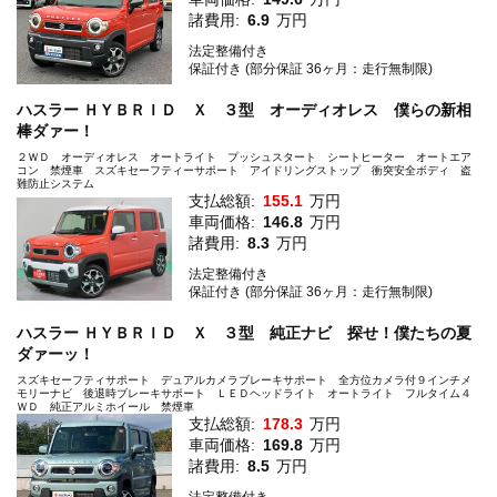
諸費用:
6.9
万円
法定整備付き
保証付き (部分保証 36ヶ月：走行無制限)
ハスラー ＨＹＢＲＩＤ Ｘ ３型 オーディオレス 僕らの新相
棒ダァー！
２ＷＤ オーディオレス オートライト プッシュスタート シートヒーター オートエア
コン 禁煙車 スズキセーフティーサポート アイドリングストップ 衝突安全ボディ 盗
難防止システム
支払総額:
155.1
万円
車両価格:
146.8
万円
諸費用:
8.3
万円
法定整備付き
保証付き (部分保証 36ヶ月：走行無制限)
ハスラー ＨＹＢＲＩＤ Ｘ ３型 純正ナビ 探せ！僕たちの夏
ダァーッ！
スズキセーフティサポート デュアルカメラブレーキサポート 全方位カメラ付９インチメ
モリーナビ 後退時ブレーキサポート ＬＥＤヘッドライト オートライト フルタイム４
ＷＤ 純正アルミホイール 禁煙車
支払総額:
178.3
万円
車両価格:
169.8
万円
諸費用:
8.5
万円
法定整備付き