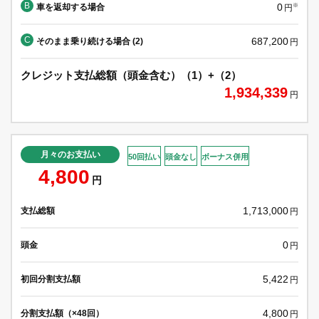
B
0
車を返却する場合
※
円
C
687,200
そのまま乗り続ける場合 (2)
円
クレジット支払総額（頭金含む）（1）+（2）
1,934,339
円
月々のお支払い
50回払い
頭金なし
ボーナス併用
4,800
円
1,713,000
支払総額
円
0
頭金
円
5,422
初回分割支払額
円
4,800
分割支払額（×48回）
円