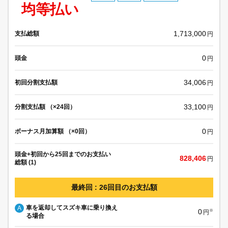
均等払い
1,713,000
支払総額
円
0
頭金
円
34,006
初回分割支払額
円
33,100
分割支払額 （×24回）
円
0
ボーナス月加算額 （×0回）
円
頭金+初回から25回までのお支払い
828,406
円
総額 (1)
最終回 : 26回目のお支払額
車を返却してスズキ車に乗り換え
A
0
※
円
る場合