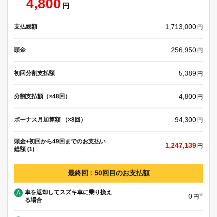
4,800
円
1,713,000
支払総額
円
256,950
頭金
円
5,389
初回分割支払額
円
4,800
分割支払額（×48回）
円
94,300
ボーナス月加算額 （×8回）
円
頭金+初回から49回までのお支払い
1,247,139
円
総額 (1)
最終回 : 50回目のお支払額
車を返却してスズキ車に乗り換え
A
0
※
円
る場合