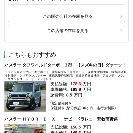
この販売会社の在庫を見る
この店舗の在庫を見る
こちらもおすすめ
ハスラー タフワイルドターボ ３型 【スズキの日】ダァーッ！
デュアルカメラブレーキサポート 後退時ブレーキサポート 誤発進抑制機能 後方誤発進
抑制機能 クリアランスソナー 車線逸脱抑制機能 車線維持支援機能 アダプティブクル
ーズコントロール オーディオレス
支払総額:
178.3
万円
車両価格:
169.8
万円
諸費用:
8.5
万円
法定整備付き
保証付き (部分保証 36ヶ月：走行無制限)
ハスラー ＨＹＢＲＩＤ Ｘ ナビ ドラレコ 荒牧高野祭！
支払総額:
156.5
万円
車両価格:
149.6
万円