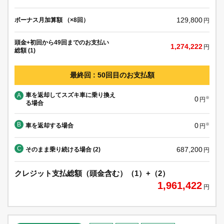
129,800
ボーナス月加算額 （×8回）
円
頭金+初回から49回までのお支払い
1,274,222
円
総額 (1)
最終回 : 50回目のお支払額
車を返却してスズキ車に乗り換え
A
0
※
円
る場合
B
0
車を返却する場合
※
円
C
687,200
そのまま乗り続ける場合 (2)
円
クレジット支払総額（頭金含む）（1）+（2）
1,961,422
円