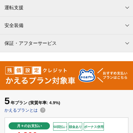
運転支援
安全装備
保証・アフターサービス
5
年プラン
(実質年率: 4.9%)
かえるプランとは
?
月々のお支払い
50回払い
頭金あり
ボーナス併用