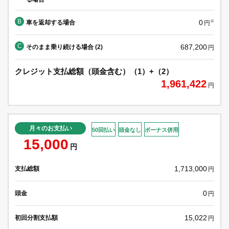
B
0
車を返却する場合
※
円
C
687,200
そのまま乗り続ける場合 (2)
円
クレジット支払総額（頭金含む）（1）+（2）
1,961,422
円
月々のお支払い
50回払い
頭金なし
ボーナス併用
15,000
円
1,713,000
支払総額
円
0
頭金
円
15,022
初回分割支払額
円