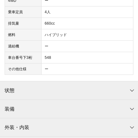
4WD
ー
乗車定員
4人
排気量
660cc
燃料
ハイブリッド
過給機
ー
車台番号下3桁
548
その他仕様
ー
状態
装備
外装・内装