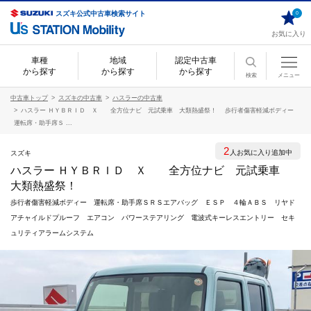
スズキ公式中古車検索サイト
0
お気に入り
車種
地域
認定中古車
から探す
から探す
から探す
検索
メニュー
中古車トップ
スズキの中古車
ハスラーの中古車
ハスラー ＨＹＢＲＩＤ Ｘ 全方位ナビ 元試乗車 大類熱盛祭！ 歩行者傷害軽減ボディー
運転席・助手席Ｓ ...
2
人お気に入り追加中
スズキ
ハスラー ＨＹＢＲＩＤ Ｘ 全方位ナビ 元試乗車
大類熱盛祭！
歩行者傷害軽減ボディー 運転席・助手席ＳＲＳエアバッグ ＥＳＰ ４輪ＡＢＳ リヤド
アチャイルドプルーフ エアコン パワーステアリング 電波式キーレスエントリー セキ
ュリティアラームシステム