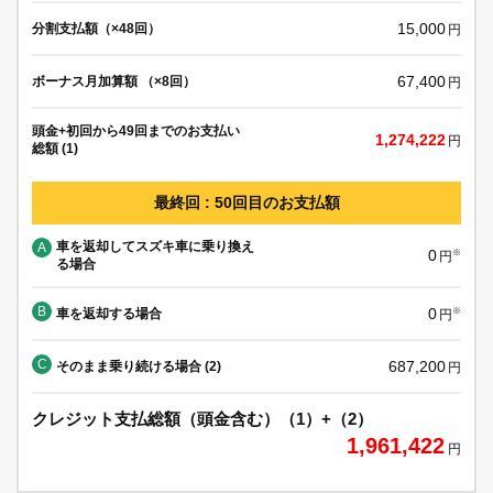
15,000
分割支払額（×48回）
円
67,400
ボーナス月加算額 （×8回）
円
頭金+初回から49回までのお支払い
1,274,222
円
総額 (1)
最終回 : 50回目のお支払額
車を返却してスズキ車に乗り換え
A
0
※
円
る場合
B
0
車を返却する場合
※
円
C
687,200
そのまま乗り続ける場合 (2)
円
クレジット支払総額（頭金含む）（1）+（2）
1,961,422
円