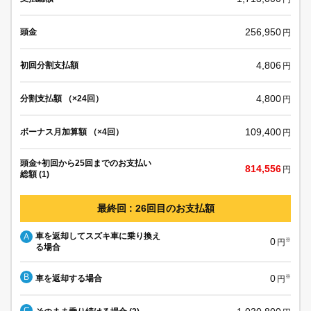
256,950
頭金
円
4,806
初回分割支払額
円
4,800
分割支払額 （×24回）
円
109,400
ボーナス月加算額 （×4回）
円
頭金+初回から25回までのお支払い
814,556
円
総額 (1)
最終回 : 26回目のお支払額
車を返却してスズキ車に乗り換え
A
0
※
円
る場合
B
0
車を返却する場合
※
円
C