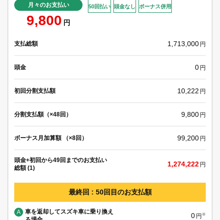
月々のお支払い
50回払い
頭金なし
ボーナス併用
9,800
円
1,713,000
支払総額
円
0
頭金
円
10,222
初回分割支払額
円
9,800
分割支払額（×48回）
円
99,200
ボーナス月加算額 （×8回）
円
頭金+初回から49回までのお支払い
1,274,222
円
総額 (1)
最終回 : 50回目のお支払額
車を返却してスズキ車に乗り換え
A
0
※
円
る場合