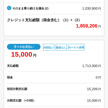
C
1,030,800
そのまま乗り続ける場合 (2)
円
クレジット支払総額（頭金含む）（1）+（2）
1,859,206
円
月々のお支払い
26回払い
頭金なし
ボーナス併用
15,000
円
1,713,000
支払総額
円
0
頭金
円
15,206
初回分割支払額
円
15,000
分割支払額 （×24回）
円