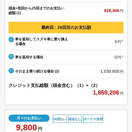
頭金+初回から25回までのお支払い
828,406
円
総額 (1)
最終回 : 26回目のお支払額
車を返却してスズキ車に乗り換え
A
0
※
円
る場合
B
0
車を返却する場合
※
円
C
1,030,800
そのまま乗り続ける場合 (2)
円
クレジット支払総額（頭金含む）（1）+（2）
1,859,206
円
月々のお支払い
26回払い
頭金なし
ボーナス併用
9,800
円