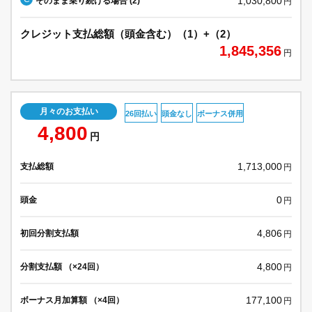
1,030,800
そのまま乗り続ける場合 (2)
円
クレジット支払総額（頭金含む）（1）+（2）
1,845,356
円
月々のお支払い
26回払い
頭金なし
ボーナス併用
4,800
円
1,713,000
支払総額
円
0
頭金
円
4,806
初回分割支払額
円
4,800
分割支払額 （×24回）
円
177,100
ボーナス月加算額 （×4回）
円