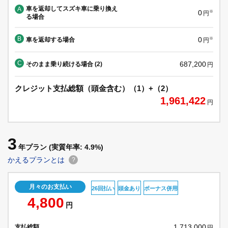
車を返却してスズキ車に乗り換え
A
0
※
円
る場合
B
0
車を返却する場合
※
円
C
687,200
そのまま乗り続ける場合 (2)
円
クレジット支払総額（頭金含む）（1）+（2）
1,961,422
円
3
年プラン
(実質年率: 4.9%)
かえるプランとは
?
月々のお支払い
26回払い
頭金あり
ボーナス併用
4,800
円
1,713,000
支払総額
円