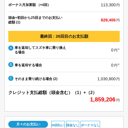
113,300
ボーナス月加算額 （×4回）
円
頭金+初回から25回までのお支払い
828,406
円
総額 (1)
最終回 : 26回目のお支払額
車を返却してスズキ車に乗り換え
A
0
※
円
る場合
B
0
車を返却する場合
※
円
C
1,030,800
そのまま乗り続ける場合 (2)
円
クレジット支払総額（頭金含む）（1）+（2）
1,859,206
円
月々のお支払い
26回払い
頭金なし
ボーナスなし