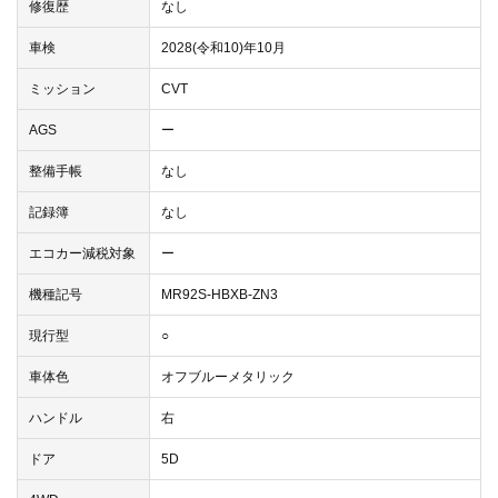
修復歴
なし
車検
2028(令和10)年10月
ミッション
CVT
AGS
ー
整備手帳
なし
記録簿
なし
エコカー減税対象
ー
機種記号
MR92S-HBXB-ZN3
現行型
○
車体色
オフブルーメタリック
ハンドル
右
ドア
5D