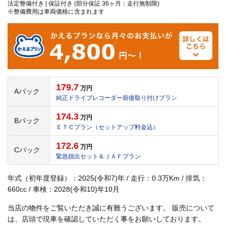
法定整備付き | 保証付き (部分保証 36ヶ月：走行無制限)
※整備費用は車両価格に含まれます
179.7
万円
Aパック
純正ドライブレコーダー前後取り付けプラン
174.3
万円
Bパック
ＥＴＣプラン（セットアップ料金込）
172.6
万円
Cパック
緊急脱出セット＆ＪＡＦプラン
年式（初年度登録）：2025(令和7)年 / 走行：0.3万Km / 排気：
660cc / 車検：2028(令和10)年10月
当店の物件をご覧いただき誠に有難うございます。 販売について
は、店頭で現車を確認していただく事をお願いしております。