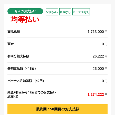
月々のお支払い
50回払い
頭金なし
ボーナスなし
均等払い
1,713,000
支払総額
円
0
頭金
円
26,222
初回分割支払額
円
26,000
分割支払額（×48回）
円
0
ボーナス月加算額 （×0回）
円
頭金+初回から49回までのお支払い
1,274,222
円
総額 (1)
最終回 : 50回目のお支払額