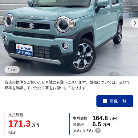
1
/
80
当店の物件をご覧いただき誠に有難うございます。販売については、店頭で
現車を確認していただく事をお願いしております。
画像一覧
支払総額
164.8
車両価格
万円
171.3
6.5
諸費用
万円
万円
?
(税込) (リ済込)
(税込)