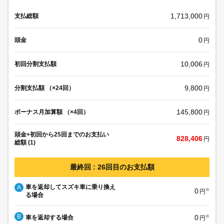
1,713,000
支払総額
円
0
頭金
円
10,006
初回分割支払額
円
9,800
分割支払額 （×24回）
円
145,800
ボーナス月加算額 （×4回）
円
頭金+初回から25回までのお支払い
828,406
円
総額 (1)
最終回 : 26回目のお支払額
車を返却してスズキ車に乗り換え
A
0
※
円
る場合
B
0
車を返却する場合
※
円