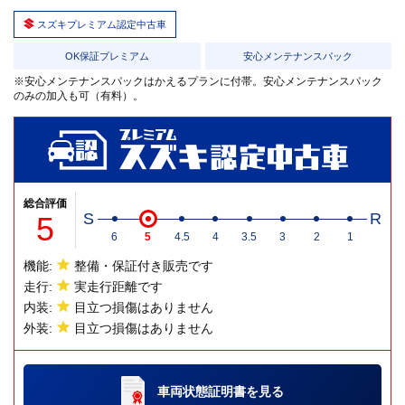
スズキプレミアム認定中古車
OK保証プレミアム
安心メンテナンスパック
※安心メンテナンスパックはかえるプランに付帯。安心メンテナンスパック
のみの加入も可（有料）。
総合評価
5
S
R
6
5
4.5
4
3.5
3
2
1
機能:
整備・保証付き販売です
走行:
実走行距離です
内装:
目立つ損傷はありません
外装:
目立つ損傷はありません
車両状態証明書
を見る