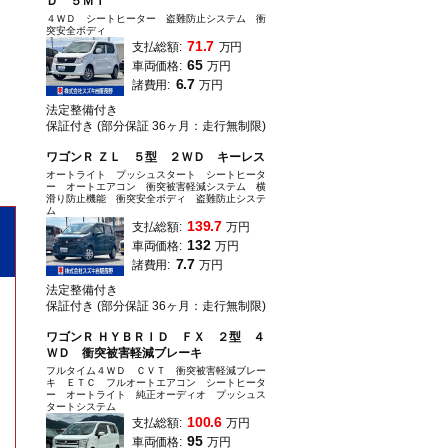
Ｄ ５ＭＴ
４ＷＤ シートヒーター 盗難防止システム 衝
突安全ボディ
71.7
支払総額:
万円
65
車両価格:
万円
6.7
諸費用:
万円
法定整備付き
保証付き (部分保証 36ヶ月：走行無制限)
ワゴンＲ ＺＬ ５型 ２ＷＤ キーレス
オートライト プッシュスタート シートヒータ
ー オートエアコン 衝突被害軽減システム 横
滑り防止機能 衝突安全ボディ 盗難防止システ
ム
139.7
支払総額:
万円
132
車両価格:
万円
7.7
諸費用:
万円
法定整備付き
保証付き (部分保証 36ヶ月：走行無制限)
ワゴンＲ ＨＹＢＲＩＤ ＦＸ ２型 ４
ＷＤ 衝突被害軽減ブレーキ
フルタイム４ＷＤ ＣＶＴ 衝突被害軽減ブレー
キ ＥＴＣ フルオートエアコン シートヒータ
ー オートライト 純正オーディオ プッシュス
タートシステム
100.6
支払総額:
万円
95
車両価格:
万円