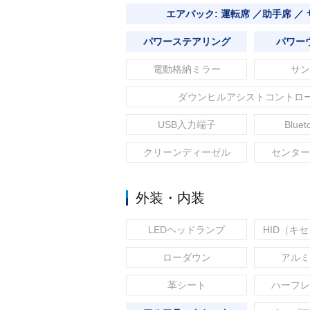
エアバック: 運転席 ／助手席 ／
パワーステアリング
パワー
電動格納ミラー
サン
ダウンヒルアシストコントロ
USB入力端子
Blue
クリーンディーゼル
センター
外装・内装
LEDヘッドランプ
HID（キ
ローダウン
アルミ
革シート
ハーフレ