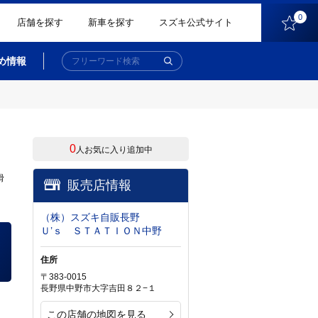
0
店舗を探す
新車を探す
スズキ公式サイト
め情報
0
人お気に入り追加中
滑
販売店情報
（株）スズキ自販長野
Ｕ’ｓ ＳＴＡＴＩＯＮ中野
住所
〒383-0015
長野県中野市大字吉田８２−１
この店舗の地図を見る