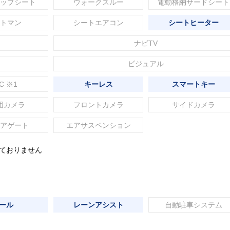
ップシート
ウォークスルー
電動格納サードシート
トマン
シートエアコン
シートヒーター
ナビTV
ビジュアル
C ※1
キーレス
スマートキー
囲カメラ
フロントカメラ
サイドカメラ
アゲート
エアサスペンション
れておりません
ール
レーンアシスト
自動駐車システム