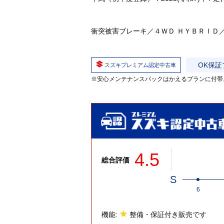
衝突被害ブレーキ／４ＷＤ ＨＹＢＲＩＤ
OK保証
スズキプレミアム認定中古車
※安心メンテナンスパックはかえるプランに付帯
4.5
総合評価
S
6
機能:
整備・保証付き販売です