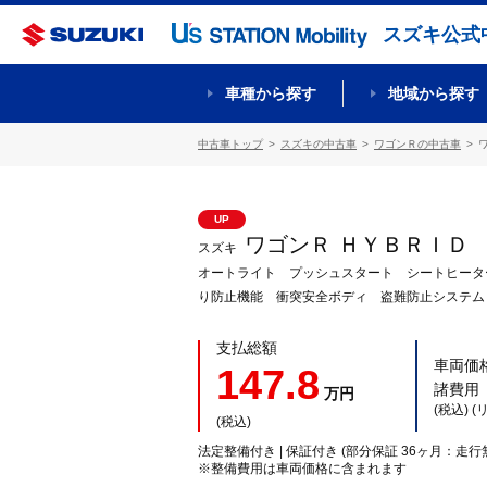
スズキ公式
車種から探す
地域から探す
中古車トップ
スズキの中古車
ワゴンＲの中古車
UP
ワゴンＲ ＨＹＢＲＩＤ
スズキ
オートライト プッシュスタート シートヒータ
り防止機能 衝突安全ボディ 盗難防止システム
支払総額
車両価
147.8
諸費用
万円
(税込) 
(税込)
法定整備付き | 保証付き (部分保証 36ヶ月：走行
※整備費用は車両価格に含まれます