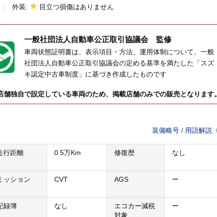
外装:
目立つ損傷はありません
一般社団法人
自動車公正取引協議会 監修
車両状態証明書は、表示項目・方法、運用体制について、一般
社団法人自動車公正取引協議会の定める基準を満たした「スズ
キ認定中古車制度」に基づき作成したものです
店舗独自で設定している車両のため、掲載店舗のみでの販売となります
装備略号 / 用語解説
走行距離
0.5万Km
修復歴
なし
ミッション
CVT
AGS
ー
記録簿
なし
エコカー減税
ー
対象