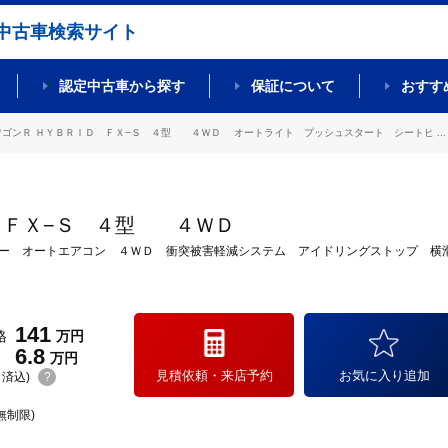
中古車検索サイト
認定中古車から探す
保証について
おすす
ワゴンＲ ＨＹＢＲＩＤ ＦＸ−Ｓ ４型 ４ＷＤ オートライト プッシュスタート シートヒ ...
 ＦＸ−Ｓ ４型 ４ＷＤ
ー オートエアコン ４ＷＤ 衝突被害軽減システム アイドリングストップ 横
141
格
万円
6.8
万円
見積依頼・来店予約
お気に入り追加
(リ済込)
?
無制限)