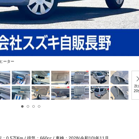
ヒーター
次
2
.5万Km / 排気：660cc / 車検：2028(令和10)年11月