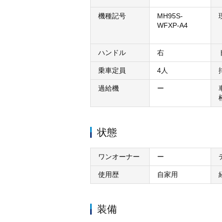
機種記号
MH95S-
WFXP-A4
ハンドル
右
乗車定員
4人
過給機
ー
状態
ワンオーナー
ー
使用歴
自家用
装備