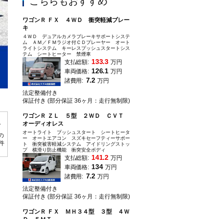
こちらもおすすめ
ワゴンＲ ＦＸ ４ＷＤ 衝突軽減ブレー
キ
４ＷＤ デュアルカメラブレーキサポートシステ
ム ＡＭ／ＦＭラジオ付ＣＤプレーヤー オート
ライトシステム キーレスプッシュスタートシス
テム シートヒーター 禁煙車
133.3
支払総額:
万円
126.1
車両価格:
万円
7.2
諸費用:
万円
法定整備付き
フォギーブルーパールメタリックのワゴンＲ入荷致しました
保証付き (部分保証 36ヶ月：走行無制限)
ワゴンＲ ＺＬ ５型 ２ＷＤ ＣＶＴ
オーディオレス
オートライト プッシュスタート シートヒータ
の
ー オートエアコン スズキセーフティーサポー
0件
ト 衝突被害軽減システム アイドリングストッ
プ 横滑り防止機能 衝突安全ボディ
141.2
支払総額:
万円
134
車両価格:
万円
7.2
諸費用:
万円
法定整備付き
保証付き (部分保証 36ヶ月：走行無制限)
ワゴンＲ ＦＸ ＭＨ３４型 ３型 ４Ｗ