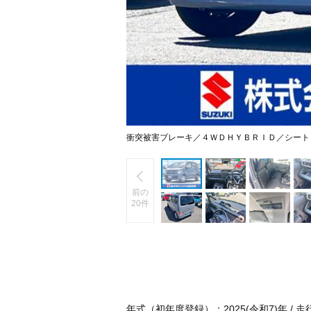
衝突被害ブレーキ／４ＷＤＨＹＢＲＩＤ／シート
前の
20件
年式（初年度登録）：2025(令和7)年 / 走行：0