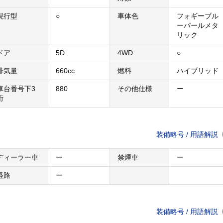
現行型
○
車体色
フォギーブル
ーパールメタ
リック
ドア
5D
4WD
○
排気量
660cc
燃料
ハイブリッド
車台番号下3
880
その他仕様
ー
桁
装備略号 / 用語解説
ディーラー車
ー
禁煙車
ー
経路
ー
装備略号 / 用語解説