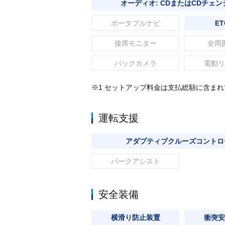
オーディオ: CDまたはCDチェン
ポータブルナビ
ET
後席モニター
全周
バックカメラ
電動リ
※1 セットアップ料金は支払総額に含ま
運転支援
アダプティブクルーズコントロ
パークアシスト
安全装備
横滑り防止装置
衝突安