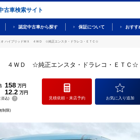
中古車検索サイト
認定中古車から探す
保証について
おすす
リオ ハイブリッドＭＸ ４ＷＤ ☆純正エンスタ・ドラレコ・ＥＴＣ☆
Ｘ ４ＷＤ ☆純正エンスタ・ドラレコ・ＥＴＣ☆
158
格
万円
12.2
万円
見積依頼・来店予約
お気に入り追加
(リ済込)
?
無制限)