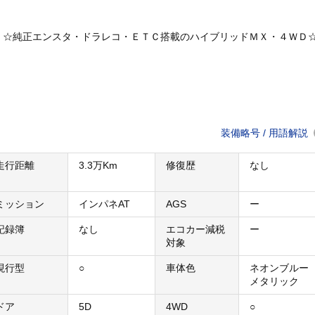
 ☆純正エンスタ・ドラレコ・ＥＴＣ搭載のハイブリッドＭＸ・４ＷＤ
装備略号 / 用語解説
走行距離
3.3万Km
修復歴
なし
ミッション
インパネAT
AGS
ー
記録簿
なし
エコカー減税
ー
対象
現行型
○
車体色
ネオンブルー
メタリック
ドア
5D
4WD
○