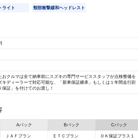
トライト
頸部衝撃緩和ヘッドレスト
月
たおクルマは全て納車前にスズキの専門サービススタッフが点検整備を
ズキディーラーで対応可能な、「新車保証継承」もしくは１年間走行距
Ｋ保証」を付けてのお渡し！
容
Aパック
Bパック
Cパック
ＪＡＦプラン
ＥＴＣプラン
ＯＫ保証プラス１