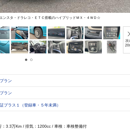
エンスタ・ドラレコ・ＥＴＣ搭載のハイブリッドＭＸ・４ＷＤ☆
次
2
プラン
プラン
証プラス１（登録車・５年未満）
：3.3万Km / 排気：1200cc / 車検：車検整備付