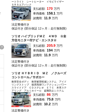
ートライト シートヒーター イモビライザー
ＳＲＳエアバック
170
支払総額:
万円
☆
158.1
車両価格:
万円
11.9
諸費用:
万円
法定整備付き
保証付き (部分保証 12ヶ月：走行無制限)
ソリオ ハイブリッドＭＺ ４ＷＤ ☆全
方位モニター付ナビ・エンスタ☆
205.9
支払総額:
万円
?
194
車両価格:
万円
11.9
諸費用:
万円
法定整備付き
保証付き (部分保証 12ヶ月：走行無制限)
ソリオ ＨＹＢＲＩＤ ＭＺ ／クルーズ
コントロール／サポカー
衝突安全ボディ 衝突被害軽減システム アイド
リングストップ 後席両側ワンアクションパワー
スライドドア ＣＤステレオ ＥＴＣ 本革ステ
アリング アルミホイール 盗難防止システム
86
支払総額:
万円
75.8
車両価格:
万円
10.2
諸費用:
万円
法定整備付き