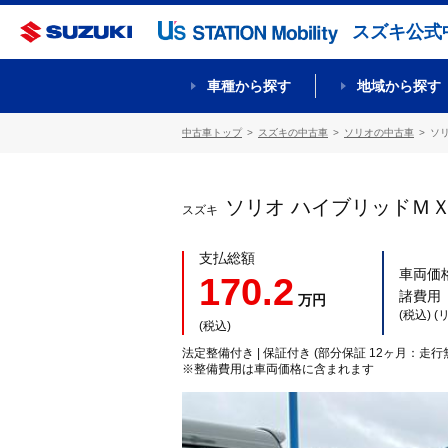
スズキ公式
車種から探す
地域から探す
中古車トップ
スズキの中古車
ソリオの中古車
ソ
ソリオ ハイブリッドＭ
スズキ
支払総額
車両価
170.2
諸費用
万円
(税込) 
(税込)
法定整備付き | 保証付き (部分保証 12ヶ月：走行
※整備費用は車両価格に含まれます