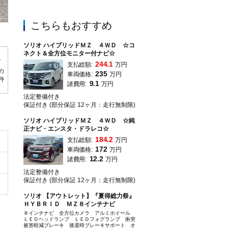
こちらもおすすめ
ソリオ ハイブリッドＭＺ ４ＷＤ ☆コ
ネクト＆全方位モニター付ナビ☆
244.1
支払総額:
万円
の
235
車両価格:
万円
0件
9.1
諸費用:
万円
法定整備付き
保証付き (部分保証 12ヶ月：走行無制限)
ソリオ ハイブリッドＭＺ ４ＷＤ ☆純
正ナビ・エンスタ・ドラレコ☆
184.2
支払総額:
万円
172
車両価格:
万円
12.2
諸費用:
万円
法定整備付き
保証付き (部分保証 12ヶ月：走行無制限)
ソリオ 【アウトレット】『夏得総力祭』
ＨＹＢＲＩＤ ＭＺ８インチナビ
８インチナビ 全方位カメラ アルミホイール
ＬＥＤヘッドランプ ＬＥＤフォグランプ 衝突
被害軽減ブレーキ 後退時ブレーキサポート オ