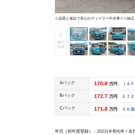
☆品質と保証で安心のディーラー中古車☆☆純正
前の
20件
Aパック
170.8
万円
ＪＡＦ
Bパック
172.7
万円
ＥＴＣ
Cパック
171.8
万円
ＯＫ保
年式（初年度登録）：2022(令和4)年 / 走行