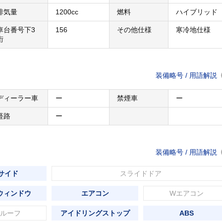
排気量
1200cc
燃料
ハイブリッド
車台番号下3
156
その他仕様
寒冷地仕様
桁
装備略号 / 用語解説
ディーラー車
ー
禁煙車
ー
経路
ー
装備略号 / 用語解説
 サイド
スライドドア
ウィンドウ
エアコン
Wエアコン
ルーフ
アイドリングストップ
ABS