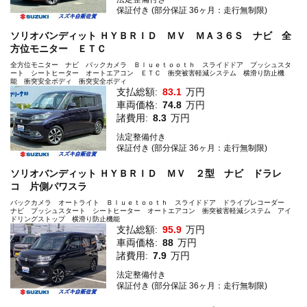
保証付き (部分保証 36ヶ月：走行無制限)
ソリオバンディット ＨＹＢＲＩＤ ＭＶ ＭＡ３６Ｓ ナビ 全
方位モニター ＥＴＣ
全方位モニター ナビ バックカメラ Ｂｌｕｅｔｏｏｔｈ スライドドア プッシュスタ
ート シートヒーター オートエアコン ＥＴＣ 衝突被害軽減システム 横滑り防止機
能 衝突安全ボディ 衝突安全ボディ
支払総額:
83.1
万円
車両価格:
74.8
万円
諸費用:
8.3
万円
法定整備付き
保証付き (部分保証 36ヶ月：走行無制限)
ソリオバンディット ＨＹＢＲＩＤ ＭＶ ２型 ナビ ドラレ
コ 片側パワスラ
バックカメラ オートライト Ｂｌｕｅｔｏｏｔｈ スライドドア ドライブレコーダー
ナビ プッシュスタート シートヒーター オートエアコン 衝突被害軽減システム アイ
ドリングストップ 横滑り防止機能
支払総額:
95.9
万円
車両価格:
88
万円
諸費用:
7.9
万円
法定整備付き
保証付き (部分保証 36ヶ月：走行無制限)