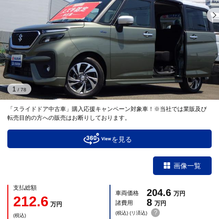
1
/
78
「スライドドア中古車」購入応援キャンペーン対象車！※当社では業販及び
転売目的の方への販売はお断りしております。
を見る
画像一覧
支払総額
204.6
車両価格
万円
212.6
8
諸費用
万円
万円
?
(税込) (リ済込)
(税込)