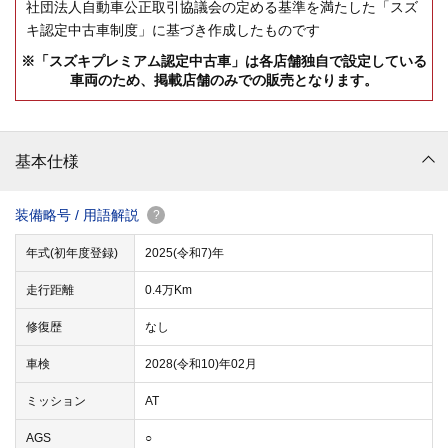
社団法人自動車公正取引協議会の定める基準を満たした「スズ
キ認定中古車制度」に基づき作成したものです
※「スズキプレミアム認定中古車」は各店舗独自で設定している
車両のため、掲載店舗のみでの販売となります。
基本仕様
装備略号 / 用語解説
?
年式(初年度登録)
2025(令和7)年
走行距離
0.4万Km
修復歴
なし
車検
2028(令和10)年02月
ミッション
AT
AGS
○