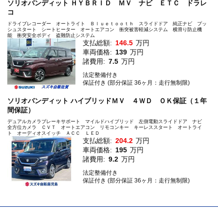
ソリオバンディット ＨＹＢＲＩＤ ＭＶ ナビ ＥＴＣ ドラレ
コ
ドライブレコーダー オートライト Ｂｌｕｅｔｏｏｔｈ スライドドア 純正ナビ プッ
シュスタート シートヒーター オートエアコン 衝突被害軽減システム 横滑り防止機
能 衝突安全ボディ 盗難防止システム
支払総額:
146.5
万円
車両価格:
139
万円
諸費用:
7.5
万円
法定整備付き
保証付き (部分保証 36ヶ月：走行無制限)
ソリオバンディット ハイブリッドＭＶ ４ＷＤ ＯＫ保証（１年
間保証）
デュアルカメラブレーキサポート マイルドハイブリッド 左側電動スライドドア ナビ
全方位カメラ ＣＶＴ オートエアコン リモコンキー キーレススタート オートライ
ト オーディオスイッチ ＡＣＣ ＬＥＤ
支払総額:
204.2
万円
車両価格:
195
万円
諸費用:
9.2
万円
法定整備付き
保証付き (部分保証 36ヶ月：走行無制限)