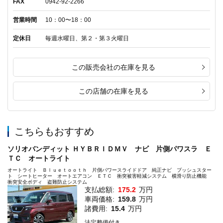
FAX
0942-92-2266
営業時間
10：00〜18：00
定休日
毎週水曜日、第２・第３火曜日
この販売会社の在庫を見る
この店舗の在庫を見る
こちらもおすすめ
ソリオバンディット ＨＹＢＲＩＤＭＶ ナビ 片側パワスラ Ｅ
ＴＣ オートライト
オートライト Ｂｌｕｅｔｏｏｔｈ 片側パワースライドドア 純正ナビ プッシュスター
ト シートヒーター オートエアコン ＥＴＣ 衝突被害軽減システム 横滑り防止機能
衝突安全ボディ 盗難防止システム
支払総額:
175.2
万円
車両価格:
159.8
万円
諸費用:
15.4
万円
法定整備付き