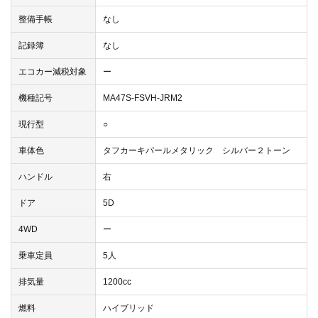
整備手帳
なし
記録簿
なし
エコカー減税対象
ー
機種記号
MA47S-FSVH-JRM2
現行型
○
車体色
タフカーキパールメタリック シルバー２トーン
ハンドル
右
ドア
5D
4WD
ー
乗車定員
5人
排気量
1200cc
燃料
ハイブリッド