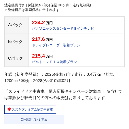
法定整備付き | 保証付き (部分保証 36ヶ月：走行無制限)
※整備費用は車両価格に含まれます
234.2
万円
Aパック
パナソニックスタンダード８インチナビ
217.6
万円
Bパック
ドライブレコーダー装着プラン
215.4
万円
Cパック
ビルトインＥＴＣ装着プラン
年式（初年度登録）：2025(令和7)年 / 走行：0.4万Km / 排気：
1200cc / 車検：2028(令和10)年02月
「スライドドア中古車」購入応援キャンペーン対象車！ ※当社で
は業販及び転売目的の方への販売はお断りしております。
スズキプレミアム認定中古車
OK保証プレミアム