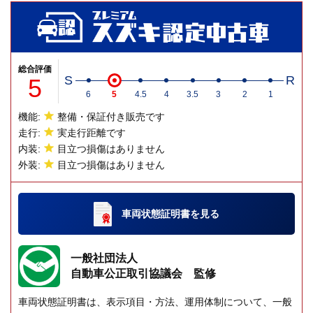
総合評価
5
S
R
6
5
4.5
4
3.5
3
2
1
機能:
整備・保証付き販売です
走行:
実走行距離です
内装:
目立つ損傷はありません
外装:
目立つ損傷はありません
車両状態証明書
を見る
一般社団法人
自動車公正取引協議会 監修
車両状態証明書は、表示項目・方法、運用体制について、一般