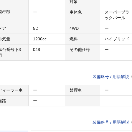
対象
現行型
ー
車体色
スーパーブラ
ックパール
ドア
5D
4WD
ー
排気量
1200cc
燃料
ハイブリッド
車台番号下3
048
その他仕様
ー
桁
装備略号 / 用語解説
ディーラー車
ー
禁煙車
ー
経路
ー
装備略号 / 用語解説