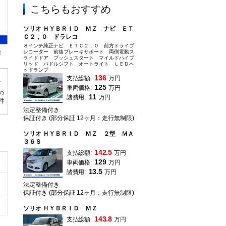
こちらもおすすめ
ソリオ ＨＹＢＲＩＤ ＭＺ ナビ ＥＴ
Ｃ２，０ ドラレコ
８インチ純正ナビ ＥＴＣ２．０ 前方ドライブ
レコーダー 前後ブレーキサポート 両側電動ス
！
スズキ自販山口 ユーズステーション山口の中古車情報をご覧いただきありがと
ライドドア プッシュスタート マイルドハイブ
気軽にお問合せ下さいませ♪
リッド パドルシフト オートライト ＬＥＤヘ
ッドランプ
136
支払総額:
万円
125
車両価格:
万円
の
11
諸費用:
万円
0件
法定整備付き
保証付き (部分保証 12ヶ月：走行無制限)
ソリオ ＨＹＢＲＩＤ ＭＺ ２型 ＭＡ
３６Ｓ
142.5
支払総額:
万円
129
車両価格:
万円
13.5
諸費用:
万円
法定整備付き
保証付き (部分保証 12ヶ月：走行無制限)
ソリオ ＨＹＢＲＩＤ ＭＺ
143.8
支払総額:
万円