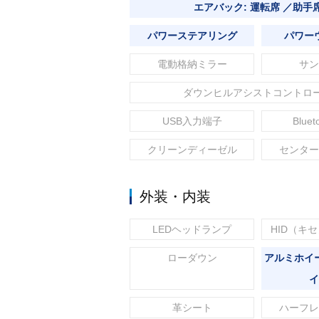
エアバック: 運転席 ／助手
パワーステアリング
パワー
電動格納ミラー
サン
ダウンヒルアシストコントロ
USB入力端子
Blue
クリーンディーゼル
センター
外装・内装
LEDヘッドランプ
HID（キ
ローダウン
アルミホイ
イ
革シート
ハーフレ