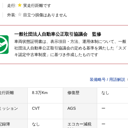
走行:
実走行距離です
外装:
目立つ損傷はありません
一般社団法人
自動車公正取引協議会 監修
車両状態証明書は、表示項目・方法、運用体制について、一般
社団法人自動車公正取引協議会の定める基準を満たした「スズ
キ認定中古車制度」に基づき作成したものです
装備略号 / 用語解説
走行距離
8.3万Km
修復歴
なし
ミッション
CVT
AGS
ー
記録簿
なし
エコカー減税
ー