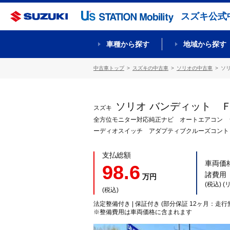
スズキ公式
車種から探す
地域から探す
中古車トップ
スズキの中古車
ソリオの中古車
ソ
ソリオ バンディット 
スズキ
全方位モニター対応純正ナビ オートエアコン 
ーディオスイッチ アダプティブクルーズコント
支払総額
車両価
98.6
諸費用
万円
(税込) 
(税込)
法定整備付き | 保証付き (部分保証 12ヶ月：走行
※整備費用は車両価格に含まれます