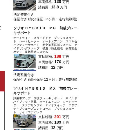
130
車両価格:
万円
13.8
諸費用:
万円
法定整備付き
保証付き (部分保証 12ヶ月：走行無制限)
ビ
ソリオ ＨＹＢＲＩＤ ＭＧ 前後ブレー
キサポート
オートライト スライドドア プッシュスター
ト シートヒーター オートエアコン スズキセ
ーフティーサポート 衝突被害軽減システム ア
イドリングストップ 横滑り防止機能 衝突安全
ボディ 盗難防止システム
188
支払総額:
万円
176
車両価格:
万円
12
諸費用:
万円
法定整備付き
保証付き (部分保証 12ヶ月：走行無制限)
ソリオ ＨＹＢＲＩＤ ＭＸ 前後ブレー
キサポート
試乗車アップ 前後ブレーキサポート マイルド
ハイブリッド搭載 オートエアコン シートヒー
ター ステアリングオーディオスイッチ アダプ
ティブクルーズコントロール プッシュスター
ト サイドエアバッグ
201
支払総額:
万円
189
車両価格:
万円
12
諸費用:
万円