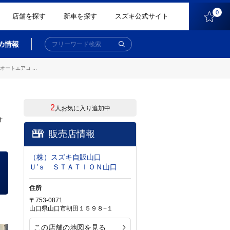
0
店舗を探す
新車を探す
スズキ公式サイト
め情報
トエアコ ...
2
人お気に入り追加中
オ
販売店情報
（株）スズキ自販山口
Ｕ’ｓ ＳＴＡＴＩＯＮ山口
住所
〒753-0871
山口県山口市朝田１５９８−１
この店舗の地図を見る