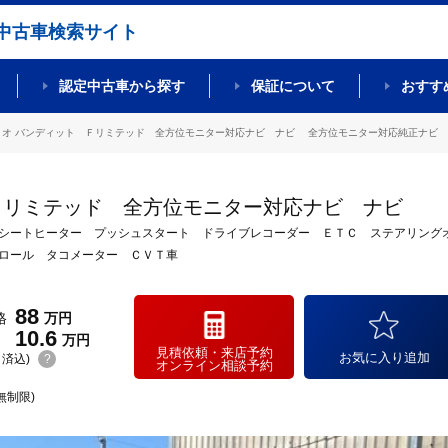
中古車検索サイト
認定中古車から探す
保証について
おすす
リオ バンディット Ｆリミテッド 全方位モニター対応ナビ ナビ 全方位モニター対応純正ナビ オー
Ｆリミテッド 全方位モニター対応ナビ ナビ
シートヒーター プッシュスタート ドライブレコーダー ＥＴＣ ステアリング
ロール タコメーター ＣＶＴ車
88
格
万円
10.6
万円
見積依頼・来店予約
お気に入り追加
(リ済込)
?
オンライン相談予約
無制限)