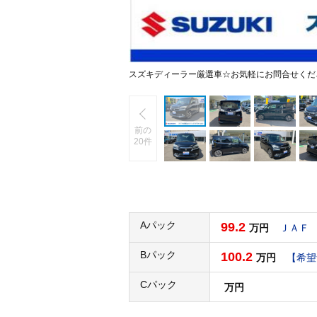
スズキディーラー厳選車☆お気軽にお問合せくだ
前の
20件
Aパック
99.2
万円
ＪＡＦ
Bパック
100.2
万円
【希望
Cパック
万円