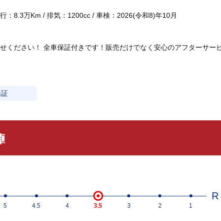
8.3万Km / 排気：1200cc / 車検：2026(令和8)年10月
せください！ 全車保証付きです！販売だけでなく安心のアフターサー
保証
R
5
4.5
4
3.5
3
2
1