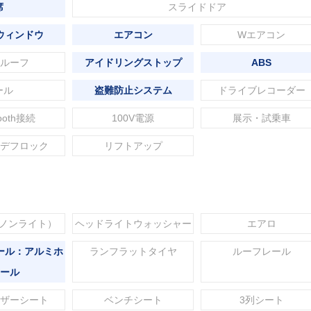
席
スライドドア
ウィンドウ
エアコン
Wエアコン
ルーフ
アイドリングストップ
ABS
ール
盗難防止システム
ドライブレコーダー
tooth接続
100V電源
展示・試乗車
デフロック
リフトアップ
セノンライト）
ヘッドライトウォッシャー
エアロ
ール：アルミホ
ランフラットタイヤ
ルーフレール
ール
ザーシート
ベンチシート
3列シート