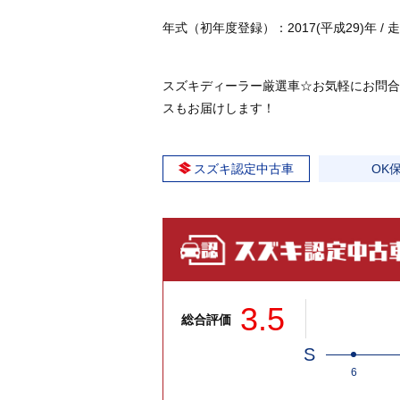
年式（初年度登録）：2017(平成29)年 / 走行：
スズキディーラー厳選車☆お気軽にお問合
スもお届けします！
スズキ認定中古車
OK
3.5
総合評価
S
6