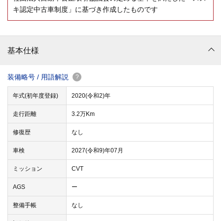
キ認定中古車制度」に基づき作成したものです
基本仕様
装備略号 / 用語解説
?
年式(初年度登録)
2020(令和2)年
走行距離
3.2万Km
修復歴
なし
車検
2027(令和9)年07月
ミッション
CVT
AGS
ー
整備手帳
なし