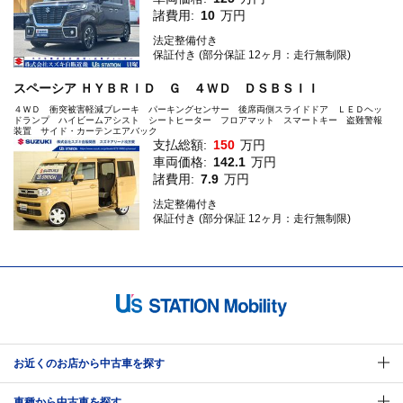
諸費用:
10
万円
法定整備付き
保証付き (部分保証 12ヶ月：走行無制限)
スペーシア ＨＹＢＲＩＤ Ｇ ４ＷＤ ＤＳＢＳＩＩ
４ＷＤ 衝突被害軽減ブレーキ パーキングセンサー 後席両側スライドドア ＬＥＤヘッ
ドランプ ハイビームアシスト シートヒーター フロアマット スマートキー 盗難警報
装置 サイド・カーテンエアバック
支払総額:
150
万円
車両価格:
142.1
万円
諸費用:
7.9
万円
法定整備付き
保証付き (部分保証 12ヶ月：走行無制限)
お近くのお店から中古車を探す
車種から中古車を探す