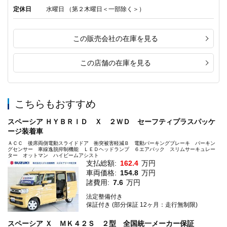
定休日
水曜日 （第２木曜日＜一部除く＞）
この販売会社の在庫を見る
この店舗の在庫を見る
こちらもおすすめ
スペーシア ＨＹＢＲＩＤ Ｘ ２ＷＤ セーフティプラスパッケ
ージ装着車
ＡＣＣ 後席両側電動スライドドア 衝突被害軽減Ｂ 電動パーキングブレーキ パーキン
グセンサー 車線逸脱抑制機能 ＬＥＤヘッドランプ ６エアバック スリムサーキュレー
ター オットマン ハイビームアシスト
支払総額:
162.4
万円
車両価格:
154.8
万円
諸費用:
7.6
万円
法定整備付き
保証付き (部分保証 12ヶ月：走行無制限)
スペーシア Ｘ ＭＫ４２Ｓ ２型 全国統一メーカー保証