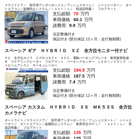
スライドドア／ 助手席アンダーボックス／プッシュスタート／ シートヒーター／ オー
トエアコン／盗難防止システム／ｉｓｏｆｉｘ／ 取扱説明書／ フロアマット
支払総額:
70
万円
車両価格:
60.1
万円
諸費用:
9.9
万円
法定整備付き
保証付き (部分保証 12ヶ月：走行無制限)
スペーシア ギア ＨＹＢＲＩＤ ＸＺ 全方位モニター付ナビ
ナビ 全方位カメラ スズキコネクト ＡＣＣ 電動パーキングブレーキ 衝突被害軽減
Ｂ ステアリングヒーター フロアマット パーキングセンサー ＬＥＤヘッドランプ ハ
イビームアシスト サーキュレーター
支払総額:
194.9
万円
車両価格:
187.5
万円
諸費用:
7.4
万円
法定整備付き
保証付き (部分保証 12ヶ月：走行無制限)
スペーシア カスタム ＨＹＢＲＩＤ ＸＳ ＭＫ５３Ｓ 全方位
カメラナビ
オートライト／スライドドア／ 助手席アンダーボックス／プッシュスタート／ シートヒ
ーター／ オートエアコン／盗難防止システム／ 衝突安全ボディ／ ｉｓｏｆｉｘ／ 取
扱説明書／ フロアマット
支払総額:
135
万円
車両価格:
125
万円