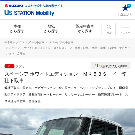
スズキ公式中古車検索サイト
0
お気に入り
車種
地域
認定中古車
から探す
から探す
から探す
検索
メニュー
中古車トップ
スズキの中古車
スペーシアの中古車
スペーシア ホワイトエディション ＭＫ５３Ｓ ／ 弊社下取車 弊社下取車 限定車 ナビゲー
ション 全方位 ...
10
人お気に入り追加中
スズキ
UP
スペーシア ホワイトエディション ＭＫ５３Ｓ ／ 弊
社下取車
弊社下取車 限定車 ナビゲーション 全方位カメラ ヘッドアップディスプレイ 両側電
動スライドドア 運転席側シートヒーター リヤサーキュレーター 衝突軽減ブレーキ ス
ズキ認定中古車 全国保証