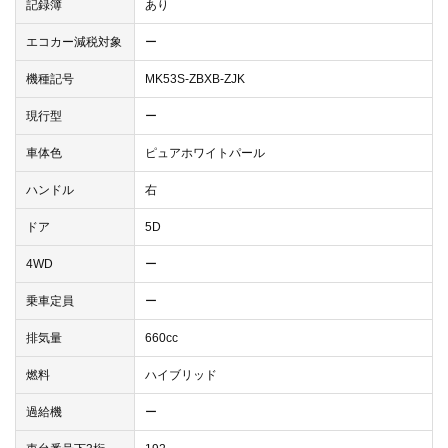
記録簿
あり
エコカー減税対象
ー
機種記号
MK53S-ZBXB-ZJK
現行型
ー
車体色
ピュアホワイトパール
ハンドル
右
ドア
5D
4WD
ー
乗車定員
ー
排気量
660cc
燃料
ハイブリッド
過給機
ー