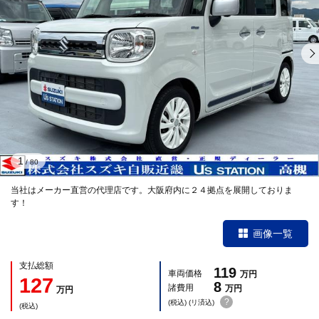
1
/
80
当社はメーカー直営の代理店です。大阪府内に２４拠点を展開しておりま
す！
画像一覧
支払総額
119
車両価格
万円
127
8
諸費用
万円
万円
?
(税込) (リ済込)
(税込)