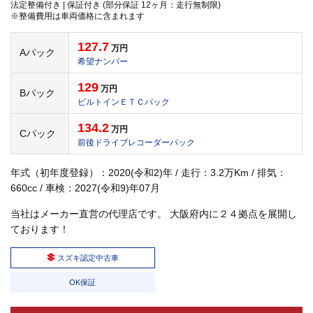
法定整備付き | 保証付き (部分保証 12ヶ月：走行無制限)
※整備費用は車両価格に含まれます
127.7
万円
Aパック
希望ナンバー
129
万円
Bパック
ビルトインＥＴＣパック
134.2
万円
Cパック
前後ドライブレコーダーパック
年式（初年度登録）：2020(令和2)年 / 走行：3.2万Km / 排気：
660cc / 車検：2027(令和9)年07月
当社はメーカー直営の代理店です。 大阪府内に２４拠点を展開し
ております！
スズキ認定中古車
OK保証