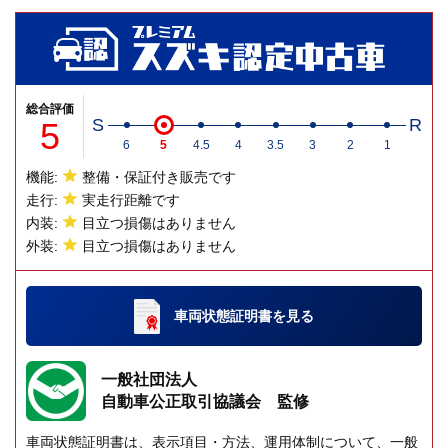
総合評価
5
S
R
6
5
4.5
4
3.5
3
2
1
機能:
整備・保証付き販売です
走行:
実走行距離です
内装:
目立つ損傷はありません
外装:
目立つ損傷はありません
車両状態証明書
を見る
一般社団法人
自動車公正取引協議会 監修
車両状態証明書は、表示項目・方法、運用体制について、一般