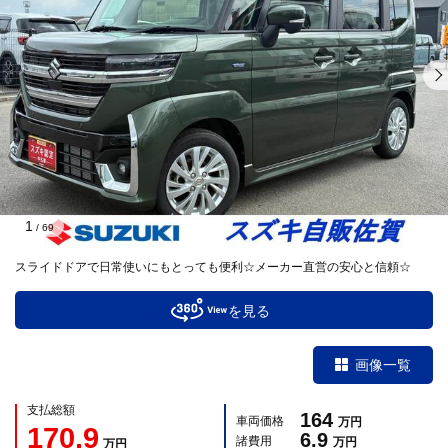
1
/
69
スライドドアで日常使いにもとっても便利☆メーカー直営の安心と信頼☆
を見る
画像一覧
支払総額
164
車両価格
万円
170.9
6.9
諸費用
万円
万円