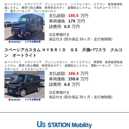
オートライト スライドドア プッシュスタート シートヒーター エアコン 衝突被害軽
減システム 横滑り防止機能 衝突安全ボディ 盗難防止システム マルチユースフラッ
プ 電子パーキング ブレーキホールド
支払総額:
185.5
万円
車両価格:
179
万円
諸費用:
6.5
万円
法定整備付き
保証付き (部分保証 36ヶ月：走行無制限)
スペーシアカスタム ＨＹＢＲＩＤ ＧＳ 片側パワスラ クルコ
ン オートライト
オートライト スライドドア プッシュスタート オートエアコン 禁煙車 衝突被害軽減
システム 横滑り防止機能 衝突安全ボディ 盗難防止システム 電動パーキング ブレー
キホールド ＬＥＤルームランプ
支払総額:
166.4
万円
車両価格:
159.8
万円
諸費用:
6.6
万円
法定整備付き
保証付き (部分保証 36ヶ月：走行無制限)