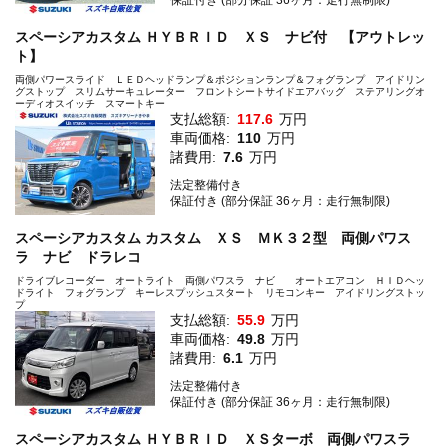
保証付き (部分保証 36ヶ月：走行無制限)
スペーシアカスタム ＨＹＢＲＩＤ ＸＳ ナビ付 【アウトレッ
ト】
両側パワースライド ＬＥＤヘッドランプ＆ポジションランプ＆フォグランプ アイドリン
グストップ スリムサーキュレーター フロントシートサイドエアバッグ ステアリングオ
ーディオスイッチ スマートキー
支払総額:
117.6
万円
車両価格:
110
万円
諸費用:
7.6
万円
法定整備付き
保証付き (部分保証 36ヶ月：走行無制限)
スペーシアカスタム カスタム ＸＳ ＭＫ３２型 両側パワス
ラ ナビ ドラレコ
ドライブレコーダー オートライト 両側パワスラ ナビ オートエアコン ＨＩＤヘッ
ドライト フォグランプ キーレスプッシュスタート リモコンキー アイドリングストッ
プ
支払総額:
55.9
万円
車両価格:
49.8
万円
諸費用:
6.1
万円
法定整備付き
保証付き (部分保証 36ヶ月：走行無制限)
スペーシアカスタム ＨＹＢＲＩＤ ＸＳターボ 両側パワスラ