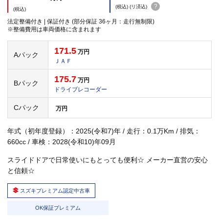
?
(税込) (リ済込)
(税込)
法定整備付き | 保証付き (部分保証 36ヶ月：走行無制限)
※整備費用は車両価格に含まれます
171.5
万円
Aパック
ＪＡＦ
175.7
万円
Bパック
ドライブレコーダー
Cパック
万円
年式（初年度登録）：2025(令和7)年 / 走行：0.1万Km / 排気：
660cc / 車検：2028(令和10)年09月
スライドドアで日常使いにもとっても便利☆ メーカー直営の安心
と信頼☆
スズキプレミアム認定中古車
OK保証プレミアム