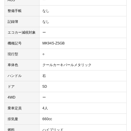
AGS
ー
整備手帳
なし
記録簿
なし
エコカー減税対象
ー
機種記号
MK94S-ZSGB
現行型
○
車体色
クールカーキパールメタリック
ハンドル
右
ドア
5D
4WD
ー
乗車定員
4人
排気量
660cc
燃料
ハイブリッド