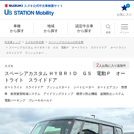
スズキ公式中古車検索サイト
0
お気に入り
車種
地域
認定中古車
から探す
から探す
から探す
検索
メニュー
中古車トップ
スズキの中古車
スペーシアカスタムの中古車
スペーシアカスタム ＨＹＢＲＩＤ ＧＳ 電動Ｐ オートライト スライドドア オートライト
スライドドア プッシュスター ...
2
人お気に入り追加中
スズキ
スペーシアカスタム ＨＹＢＲＩＤ ＧＳ 電動Ｐ オー
トライト スライドドア
オートライト スライドドア プッシュスタート シートヒーター オートエアコン 禁煙
車 衝突被害軽減システム アイドリングストップ 横滑り防止機能 盗難防止システム
電動パーキング ブレーキホールド