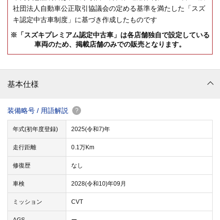
社団法人自動車公正取引協議会の定める基準を満たした「スズ
キ認定中古車制度」に基づき作成したものです
※「スズキプレミアム認定中古車」は各店舗独自で設定している
車両のため、掲載店舗のみでの販売となります。
基本仕様
装備略号 / 用語解説
?
年式(初年度登録)
2025(令和7)年
走行距離
0.1万Km
修復歴
なし
車検
2028(令和10)年09月
ミッション
CVT