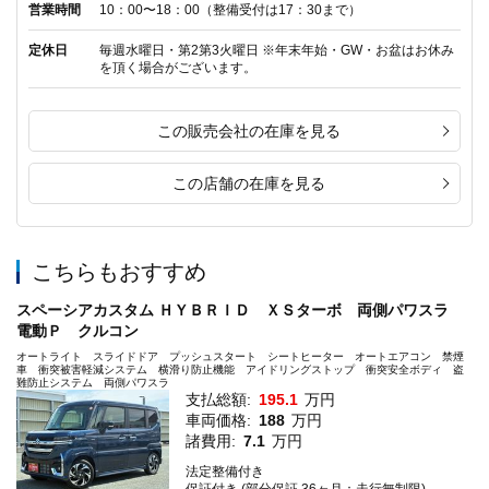
営業時間
10：00〜18：00（整備受付は17：30まで）
定休日
毎週水曜日・第2第3火曜日 ※年末年始・GW・お盆はお休み
を頂く場合がございます。
この販売会社の在庫を見る
この店舗の在庫を見る
こちらもおすすめ
スペーシアカスタム ＨＹＢＲＩＤ ＸＳターボ 両側パワスラ
電動Ｐ クルコン
オートライト スライドドア プッシュスタート シートヒーター オートエアコン 禁煙
車 衝突被害軽減システム 横滑り防止機能 アイドリングストップ 衝突安全ボディ 盗
難防止システム 両側パワスラ
支払総額:
195.1
万円
車両価格:
188
万円
諸費用:
7.1
万円
法定整備付き