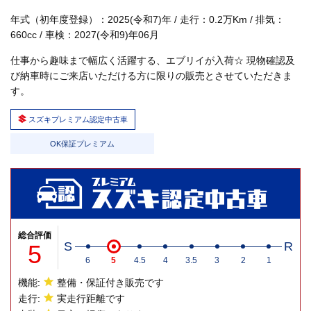
年式（初年度登録）：2025(令和7)年 / 走行：0.2万Km / 排気：
660cc / 車検：2027(令和9)年06月
仕事から趣味まで幅広く活躍する、エブリイが入荷☆ 現物確認及
び納車時にご来店いただける方に限りの販売とさせていただきま
す。
スズキプレミアム認定中古車
OK保証プレミアム
総合評価
5
S
R
6
5
4.5
4
3.5
3
2
1
機能:
整備・保証付き販売です
走行:
実走行距離です