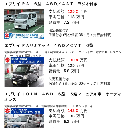
エブリイ ＰＡ ６型 ４ＷＤ／４ＡＴ ラジオ付き
支払総額:
125.2
万円
車両価格:
118
万円
諸費用:
7.2
万円
法定整備付き
保証付き (部分保証 36ヶ月：走行無制限)
エブリイ ＰＡリミテッド ４ＷＤ／ＣＶＴ ６型
前後衝突被害軽減ブレーキ 電子制御式４ＷＤ パワーウインドウ 電波式キーレスエン
トリー ＵＳＢ電源ソケット
支払総額:
130.8
万円
車両価格:
125
万円
諸費用:
5.8
万円
法定整備付き
保証付き (部分保証 36ヶ月：走行無制限)
エブリイ ＪＯＩＮ ４ＷＤ ６型 ５速マニュアル車 オーディ
オレス
前後衝突被害軽減ブレーキ 前後誤発進抑制機能 ＬＥＤヘッドライト
支払総額:
142.3
万円
車両価格:
136
万円
諸費用:
6.3
万円