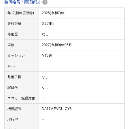
装備略号 / 用語解説
?
年式(初年度登録)
2025(令和7)年
走行距離
0.2万Km
修復歴
なし
車検
2027(令和9)年06月
ミッション
MT5速
AGS
ー
整備手帳
なし
記録簿
なし
エコカー減税対象
ー
機種記号
DA17V-EVCU-CY6
現行型
○