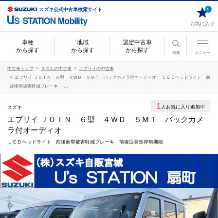
スズキ公式中古車検索サイト
0
お気に入り
車種
地域
認定中古車
から探す
から探す
から探す
検索
メニュー
中古車トップ
スズキの中古車
エブリイの中古車
エブリイ ＪＯＩＮ ６型 ４ＷＤ ５ＭＴ バックカメラ付オーディオ ＬＥＤヘッドライト 前
後衝突被害軽減ブレーキ ...
1
人お気に入り追加中
スズキ
エブリイ ＪＯＩＮ ６型 ４ＷＤ ５ＭＴ バックカメ
ラ付オーディオ
ＬＥＤヘッドライト 前後衝突被害軽減ブレーキ 前後誤発進抑制機能