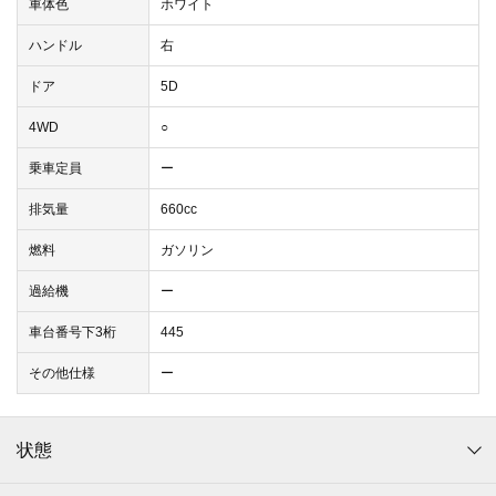
車体色
ホワイト
ハンドル
右
ドア
5D
4WD
○
乗車定員
ー
排気量
660cc
燃料
ガソリン
過給機
ー
車台番号下3桁
445
その他仕様
ー
状態