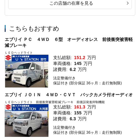
この店舗の在庫を見る
こちらもおすすめ
エブリイ ＰＣ ４ＷＤ ６型 オーディオレス 前後衝突被害軽
減ブレーキ
ＬＥＤヘッドライト
支払総額:
151.2
万円
車両価格:
145
万円
諸費用:
6.2
万円
法定整備付き
保証付き (部分保証 36ヶ月：走行無制限)
エブリイ ＪＯＩＮ ４ＷＤ・ＣＶＴ バックカメラ付オーディオ
ＬＥＤヘッドライト 前後衝突被害軽減ブレーキ 前後誤発進抑制機能
支払総額:
161.3
万円
車両価格:
155
万円
諸費用:
6.3
万円
法定整備付き
保証付き (部分保証 36ヶ月：走行無制限)