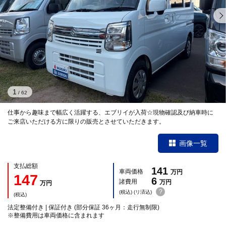
1
/
62
仕事から趣味まで幅広く活躍する、エブリイが入荷☆現物確認及び納車時に
ご来店いただける方に限りの販売とさせていただきます。
画像一覧
支払総額
141
車両価格
万円
147
6
諸費用
万円
万円
?
(税込) (リ済込)
(税込)
法定整備付き | 保証付き (部分保証 36ヶ月：走行無制限)
※整備費用は車両価格に含まれます