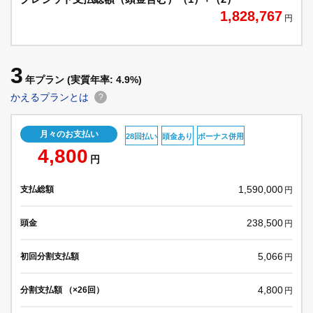
1,828,767
円
3
年プラン
(実質年率: 4.9%)
かえるプランとは
?
月々のお支払い
28回払い
頭金あり
ボーナス併用
4,800
円
1,590,000
支払総額
円
238,500
頭金
円
5,066
初回分割支払額
円
4,800
分割支払額 （×26回）
円