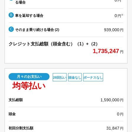
円
る場合
B
0
車を返却する場合
※
円
C
939,000
そのまま乗り続ける場合 (2)
円
クレジット支払総額（頭金含む）（1）+（2）
1,735,247
円
月々のお支払い
28回払い
頭金なし
ボーナスなし
均等払い
1,590,000
支払総額
円
0
頭金
円
31,847
初回分割支払額
円