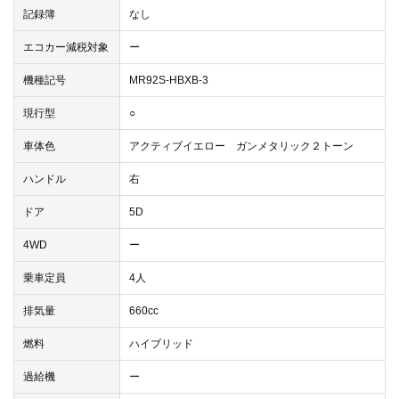
記録簿
なし
エコカー減税対象
ー
機種記号
MR92S-HBXB-3
現行型
○
車体色
アクティブイエロー ガンメタリック２トーン
ハンドル
右
ドア
5D
4WD
ー
乗車定員
4人
排気量
660cc
燃料
ハイブリッド
過給機
ー