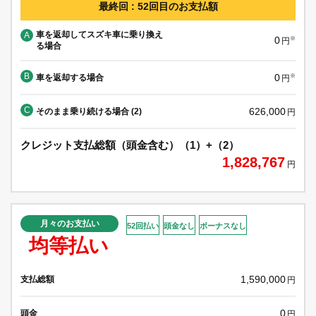
最終回 : 52回目のお支払額
車を返却してスズキ車に乗り換え
A
0
※
円
る場合
B
0
車を返却する場合
※
円
C
626,000
そのまま乗り続ける場合 (2)
円
クレジット支払総額（頭金含む）（1）+（2）
1,828,767
円
月々のお支払い
52回払い
頭金なし
ボーナスなし
均等払い
1,590,000
支払総額
円
0
頭金
円