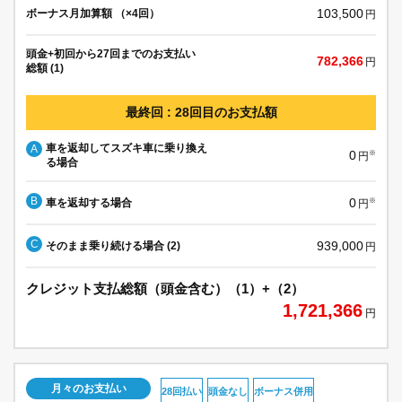
103,500
ボーナス月加算額 （×4回）
円
頭金+初回から27回までのお支払い
782,366
円
総額 (1)
最終回 : 28回目のお支払額
車を返却してスズキ車に乗り換え
A
0
※
円
る場合
B
0
車を返却する場合
※
円
C
939,000
そのまま乗り続ける場合 (2)
円
クレジット支払総額（頭金含む）（1）+（2）
1,721,366
円
月々のお支払い
28回払い
頭金なし
ボーナス併用