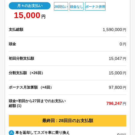
月々のお支払い
28回払い
頭金なし
ボーナス併用
15,000
円
1,590,000
支払総額
円
0
頭金
円
15,047
初回分割支払額
円
15,000
分割支払額 （×26回）
円
97,800
ボーナス月加算額 （×4回）
円
頭金+初回から27回までのお支払い
796,247
円
総額 (1)
最終回 : 28回目のお支払額
車を返却してスズキ車に乗り換え
A
0
※