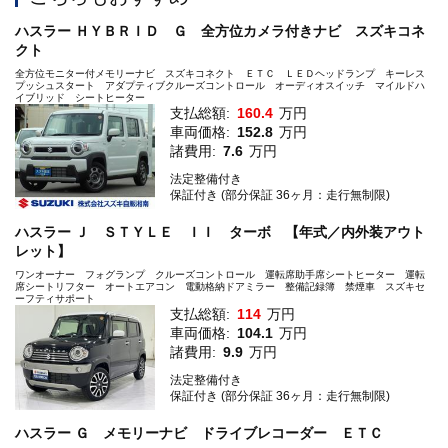
ハスラー ＨＹＢＲＩＤ Ｇ 全方位カメラ付きナビ スズキコネ
クト
全方位モニター付メモリーナビ スズキコネクト ＥＴＣ ＬＥＤヘッドランプ キーレス
プッシュスタート アダプティブクルーズコントロール オーディオスイッチ マイルドハ
イブリッド シートヒーター
支払総額:
160.4
万円
車両価格:
152.8
万円
諸費用:
7.6
万円
法定整備付き
保証付き (部分保証 36ヶ月：走行無制限)
ハスラー Ｊ ＳＴＹＬＥ ＩＩ ターボ 【年式／内外装アウト
レット】
ワンオーナー フォグランプ クルーズコントロール 運転席助手席シートヒーター 運転
席シートリフター オートエアコン 電動格納ドアミラー 整備記録簿 禁煙車 スズキセ
ーフティサポート
支払総額:
114
万円
車両価格:
104.1
万円
諸費用:
9.9
万円
法定整備付き
保証付き (部分保証 36ヶ月：走行無制限)
ハスラー Ｇ メモリーナビ ドライブレコーダー ＥＴＣ