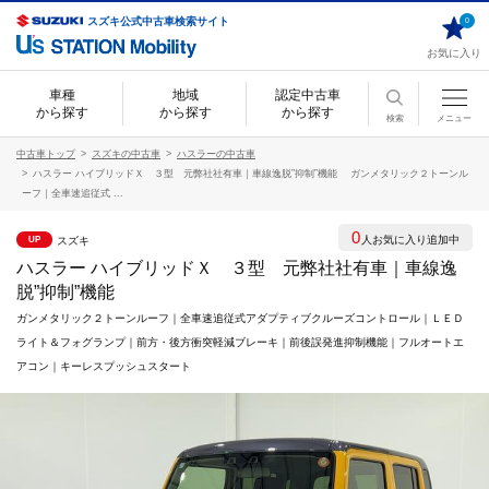
スズキ公式中古車検索サイト
0
お気に入り
車種
地域
認定中古車
から探す
から探す
から探す
検索
メニュー
中古車トップ
スズキの中古車
ハスラーの中古車
ハスラー ハイブリッドＸ ３型 元弊社社有車｜車線逸脱”抑制”機能 ガンメタリック２トーンル
ーフ｜全車速追従式 ...
0
人お気に入り追加中
スズキ
UP
ハスラー ハイブリッドＸ ３型 元弊社社有車｜車線逸
脱”抑制”機能
ガンメタリック２トーンルーフ｜全車速追従式アダプティブクルーズコントロール｜ＬＥＤ
ライト＆フォグランプ｜前方・後方衝突軽減ブレーキ｜前後誤発進抑制機能｜フルオートエ
アコン｜キーレスプッシュスタート