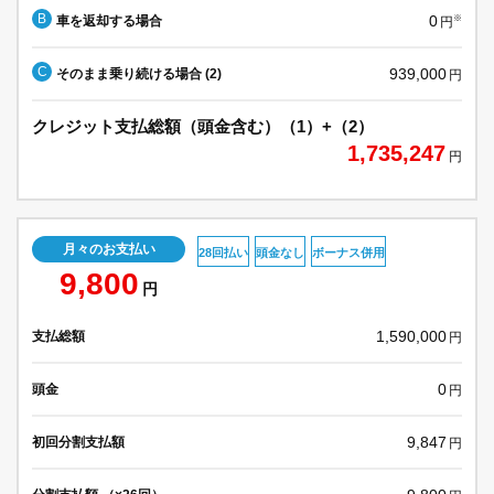
B
0
車を返却する場合
※
円
C
939,000
そのまま乗り続ける場合 (2)
円
クレジット支払総額（頭金含む）（1）+（2）
1,735,247
円
月々のお支払い
28回払い
頭金なし
ボーナス併用
9,800
円
1,590,000
支払総額
円
0
頭金
円
9,847
初回分割支払額
円