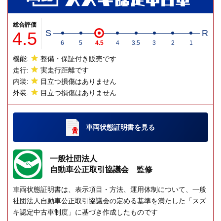
総合評価
4.5
S
R
6
5
4.5
4
3.5
3
2
1
機能:
整備・保証付き販売です
走行:
実走行距離です
内装:
目立つ損傷はありません
外装:
目立つ損傷はありません
車両状態証明書
を見る
一般社団法人
自動車公正取引協議会 監修
車両状態証明書は、表示項目・方法、運用体制について、一般
社団法人自動車公正取引協議会の定める基準を満たした「スズ
キ認定中古車制度」に基づき作成したものです