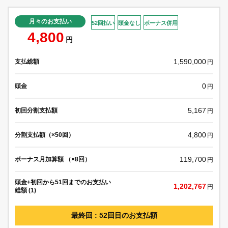
月々のお支払い
52回払い
頭金なし
ボーナス併用
4,800
円
1,590,000
支払総額
円
0
頭金
円
5,167
初回分割支払額
円
4,800
分割支払額（×50回）
円
119,700
ボーナス月加算額 （×8回）
円
頭金+初回から51回までのお支払い
1,202,767
円
総額 (1)
最終回 : 52回目のお支払額