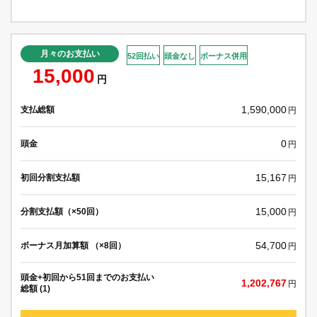
月々のお支払い
52回払い
頭金なし
ボーナス併用
15,000
円
1,590,000
支払総額
円
0
頭金
円
15,167
初回分割支払額
円
15,000
分割支払額（×50回）
円
54,700
ボーナス月加算額 （×8回）
円
頭金+初回から51回までのお支払い
1,202,767
円
総額 (1)