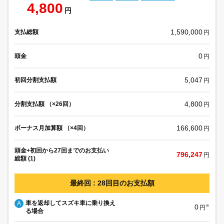
4,800
円
1,590,000
支払総額
円
0
頭金
円
5,047
初回分割支払額
円
4,800
分割支払額 （×26回）
円
166,600
ボーナス月加算額 （×4回）
円
頭金+初回から27回までのお支払い
796,247
円
総額 (1)
最終回 : 28回目のお支払額
車を返却してスズキ車に乗り換え
A
0
※
円
る場合