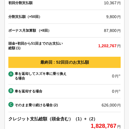
10,367
初回分割支払額
円
9,800
分割支払額（×50回）
円
87,800
ボーナス月加算額 （×8回）
円
頭金+初回から51回までのお支払い
1,202,767
円
総額 (1)
最終回 : 52回目のお支払額
車を返却してスズキ車に乗り換え
A
0
※
円
る場合
B
0
車を返却する場合
※
円
C
626,000
そのまま乗り続ける場合 (2)
円
クレジット支払総額（頭金含む）（1）+（2）
1,828,767
円