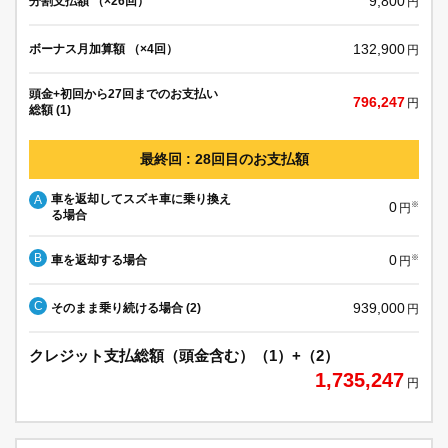
9,800
分割支払額 （×26回）
円
132,900
ボーナス月加算額 （×4回）
円
頭金+初回から27回までのお支払い
796,247
円
総額 (1)
最終回 : 28回目のお支払額
車を返却してスズキ車に乗り換え
A
0
※
円
る場合
B
0
車を返却する場合
※
円
C
939,000
そのまま乗り続ける場合 (2)
円
クレジット支払総額（頭金含む）（1）+（2）
1,735,247
円