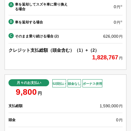
車を返却してスズキ車に乗り換え
A
0
※
円
る場合
B
0
車を返却する場合
※
円
C
626,000
そのまま乗り続ける場合 (2)
円
クレジット支払総額（頭金含む）（1）+（2）
1,828,767
円
月々のお支払い
52回払い
頭金なし
ボーナス併用
9,800
円
1,590,000
支払総額
円
0
頭金
円