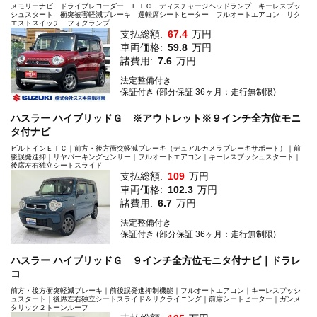
メモリーナビ ドライブレコーダー ＥＴＣ ディスチャージヘッドランプ キーレスプッ
シュスタート 衝突被害軽減ブレーキ 運転席シートヒーター フルオートエアコン リク
エストスイッチ フォグランプ
支払総額:
67.4
万円
車両価格:
59.8
万円
諸費用:
7.6
万円
法定整備付き
保証付き (部分保証 36ヶ月：走行無制限)
ハスラー ハイブリッドＧ ※アウトレット※９インチ全方位モニ
タ付ナビ
ビルトインＥＴＣ｜前方・後方衝突軽減ブレーキ（デュアルカメラブレーキサポート）｜前
後誤発進抑｜リヤパーキングセンサー｜フルオートエアコン｜キーレスプッシュスタート｜
後席左右独立シートスライド
支払総額:
109
万円
車両価格:
102.3
万円
諸費用:
6.7
万円
法定整備付き
保証付き (部分保証 36ヶ月：走行無制限)
ハスラー ハイブリッドＧ ９インチ全方位モニタ付ナビ｜ドラレ
コ
前方・後方衝突軽減ブレーキ｜前後誤発進抑制機能｜フルオートエアコン｜キーレスプッシ
ュスタート｜後席左右独立シートスライド＆リクライニング｜前席シートヒーター｜ガンメ
タリック２トーンルーフ