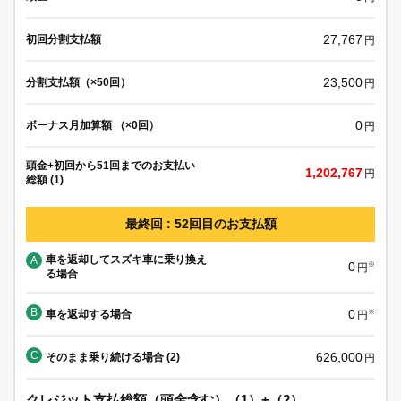
27,767
初回分割支払額
円
23,500
分割支払額（×50回）
円
0
ボーナス月加算額 （×0回）
円
頭金+初回から51回までのお支払い
1,202,767
円
総額 (1)
最終回 : 52回目のお支払額
車を返却してスズキ車に乗り換え
A
0
※
円
る場合
B
0
車を返却する場合
※
円
C
626,000
そのまま乗り続ける場合 (2)
円
クレジット支払総額（頭金含む）（1）+（2）