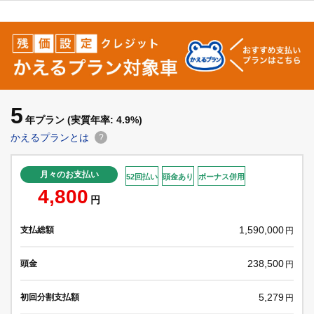
5
年プラン
(実質年率: 4.9%)
かえるプランとは
?
月々のお支払い
52回払い
頭金あり
ボーナス併用
4,800
円
1,590,000
支払総額
円
238,500
頭金
円
5,279
初回分割支払額
円