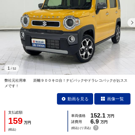
1
/
52
弊社元社用車 距離９００キロ台！ナビパックやドラレコパックがおスス
メです！
動画を見る
画像一覧
支払総額
152.1
車両価格
万円
159
6.9
諸費用
万円
万円
?
(税込) (リ済込)
(税込)