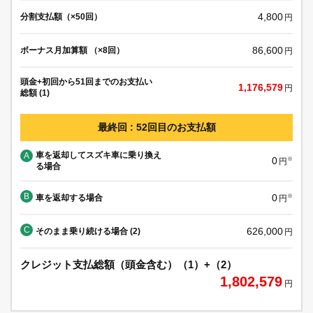
4,800
分割支払額（×50回）
円
86,600
ボーナス月加算額 （×8回）
円
頭金+初回から51回までのお支払い
1,176,579
円
総額 (1)
最終回 : 52回目のお支払額
車を返却してスズキ車に乗り換え
A
0
※
円
る場合
B
0
車を返却する場合
※
円
C
626,000
そのまま乗り続ける場合 (2)
円
クレジット支払総額（頭金含む）（1）+（2）
1,802,579
円