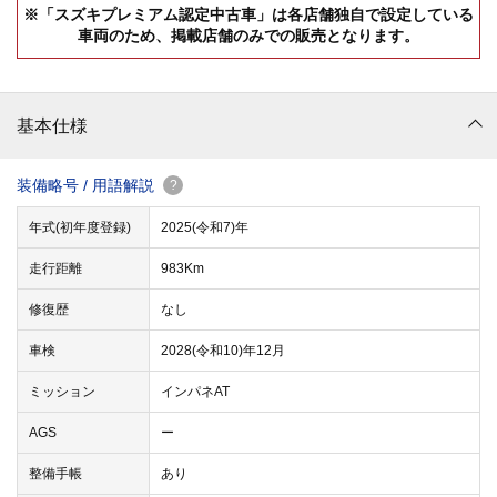
※「スズキプレミアム認定中古車」は各店舗独自で設定している
車両のため、掲載店舗のみでの販売となります。
基本仕様
装備略号 / 用語解説
?
年式(初年度登録)
2025(令和7)年
走行距離
983Km
修復歴
なし
車検
2028(令和10)年12月
ミッション
インパネAT
AGS
ー
整備手帳
あり