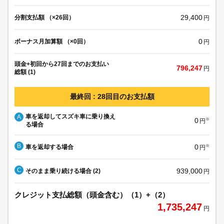
29,400
分割支払額 （×26回）
円
0
ボーナス月加算額 （×0回）
円
頭金+初回から27回までのお支払い
796,247
円
総額 (1)
最終回 : 28回目のお支払額
車を返却してスズキ車に乗り換え
A
0
※
円
る場合
B
0
車を返却する場合
※
円
C
939,000
そのまま乗り続ける場合 (2)
円
クレジット支払総額（頭金含む）（1）+（2）
1,735,247
円