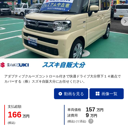
1
/
46
アダプティブクルーズコントロール付きで快適ドライブ大分県下１４拠点で
カバーする（株）スズキ自販大分にお任せください。
動画を見る
画像一覧
支払総額
157
車両価格
万円
166
9
諸費用
万円
万円
?
(税込) (リ済込)
(税込)