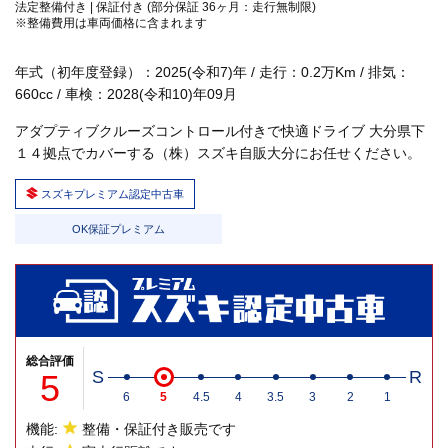
法定整備付き | 保証付き (部分保証 36ヶ月：走行無制限)
※整備費用は車両価格に含まれます
年式（初年度登録）：2025(令和7)年 / 走行：0.2万Km / 排気：
660cc / 車検：2028(令和10)年09月
アダプティブクルーズコントロール付きで快適ドライブ 大分県下
１４拠点でカバーする（株）スズキ自販大分にお任せください。
スズキプレミアム認定中古車
OK保証プレミアム
総合評価
5
S
R
6
5
4.5
4
3.5
3
2
1
機能:
整備・保証付き販売です