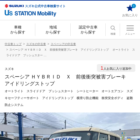
スズキ公式中古車検索サイト
0
お気に入り
車種
地域
認定中古車
から探す
から探す
から探す
検索
メニュー
中古車トップ
スズキの中古車
スペーシアの中古車
スペーシア ＨＹＢＲＩＤ Ｘ 前後衝突被害ブレーキ アイドリングストップ オートライト ス
ライドドア プッシュスター ...
1
人お気に入り追加中
スズキ
スペーシア ＨＹＢＲＩＤ Ｘ 前後衝突被害ブレーキ
アイドリングストップ
オートライト スライドドア プッシュスタート シートヒーター オートエアコン スズ
キセーフティーサポート アイドリングストップ 横滑り防止機能 衝突安全ボディ 盗難
防止システム