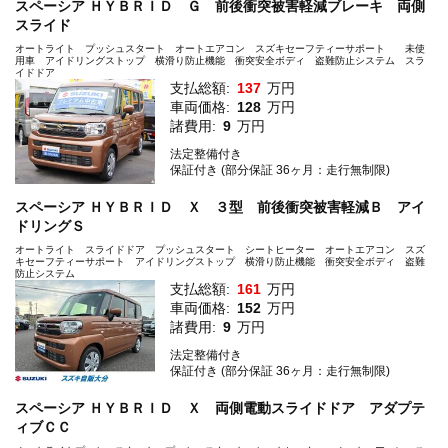
スペーシア ＨＹＢＲＩＤ Ｇ 前後衝突被害軽減ブレーキ 両側
スライド
オートライト プッシュスタート オートエアコン スズキセーフティーサポート 未使
用車 アイドリングストップ 横滑り防止機能 衝突安全ボディ 盗難防止システム スラ
イドドア
支払総額:
137
万円
車両価格:
128
万円
諸費用:
9
万円
法定整備付き
保証付き (部分保証 36ヶ月：走行無制限)
スペーシア ＨＹＢＲＩＤ Ｘ ３型 前後衝突被害軽減Ｂ アイ
ドリングＳ
オートライト スライドドア プッシュスタート シートヒーター オートエアコン スズ
キセーフティーサポート アイドリングストップ 横滑り防止機能 衝突安全ボディ 盗難
防止システム
支払総額:
161
万円
車両価格:
152
万円
諸費用:
9
万円
法定整備付き
保証付き (部分保証 36ヶ月：走行無制限)
スペーシア ＨＹＢＲＩＤ Ｘ 両側電動スライドドア アダプテ
ィブＣＣ