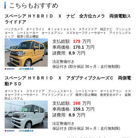
こちらもおすすめ
スペーシア ＨＹＢＲＩＤ Ｘ ナビ 全方位カメラ 両側電動ス
ライドドア
バックカメラ オートライト Ｂｌｕｅｔｏｏｔｈ スライドドア 純正ナビ プッシュス
タート シートヒーター オートエアコン スズキセーフティーサポート アイドリングス
トップ 横滑り防止機能
支払総額:
179
万円
車両価格:
170.1
万円
諸費用:
8.9
万円
法定整備付き
保証付き (部分保証 36ヶ月：走行無制限)
スペーシア ＨＹＢＲＩＤ Ｘ アダプティブクルーズＣ 両側電
動ＰＳＤ
オートライト スライドドア プッシュスタート シートヒーター オートエアコン スズ
キセーフティーサポート アイドリングストップ 横滑り防止機能 衝突安全ボディ 盗難
防止システム
支払総額:
168
万円
車両価格:
159.1
万円
諸費用:
8.9
万円
法定整備付き
保証付き (部分保証 36ヶ月：走行無制限)