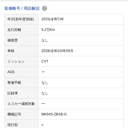
装備略号 / 用語解説
?
年式(初年度登録)
2025(令和7)年
走行距離
0.2万Km
修復歴
なし
車検
2028(令和10)年09月
ミッション
CVT
AGS
ー
整備手帳
なし
記録簿
なし
エコカー減税対象
ー
機種記号
MK94S-ZBXB-G
現行型
○