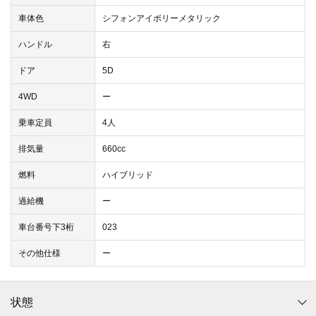
車体色
シフォンアイボリーメタリック
ハンドル
右
ドア
5D
4WD
ー
乗車定員
4人
排気量
660cc
燃料
ハイブリッド
過給機
ー
車台番号下3桁
023
その他仕様
ー
状態