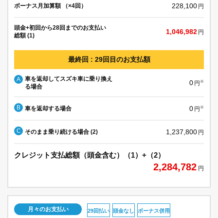
228,100
ボーナス月加算額 （×4回）
円
頭金+初回から28回までのお支払い
1,046,982
円
総額 (1)
最終回 : 29回目のお支払額
車を返却してスズキ車に乗り換え
A
0
※
円
る場合
B
0
車を返却する場合
※
円
C
1,237,800
そのまま乗り続ける場合 (2)
円
クレジット支払総額（頭金含む）（1）+（2）
2,284,782
円
月々のお支払い
29回払い
頭金なし
ボーナス併用