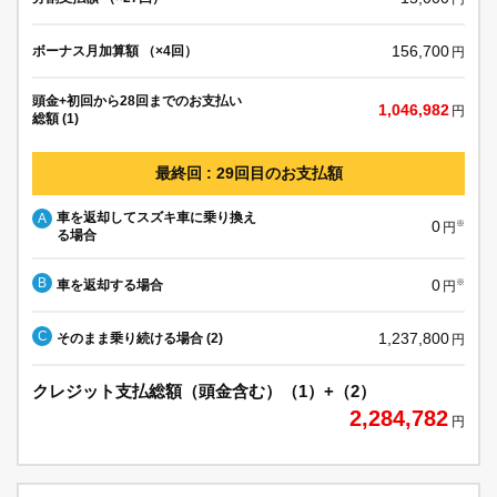
156,700
ボーナス月加算額 （×4回）
円
頭金+初回から28回までのお支払い
1,046,982
円
総額 (1)
最終回 : 29回目のお支払額
車を返却してスズキ車に乗り換え
A
0
※
円
る場合
B
0
車を返却する場合
※
円
C
1,237,800
そのまま乗り続ける場合 (2)
円
クレジット支払総額（頭金含む）（1）+（2）
2,284,782
円