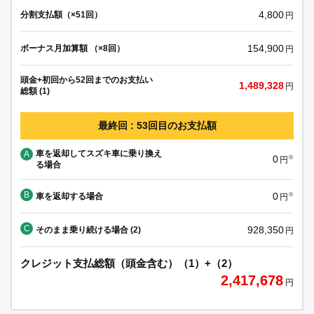
4,800
分割支払額（×51回）
円
154,900
ボーナス月加算額 （×8回）
円
頭金+初回から52回までのお支払い
1,489,328
円
総額 (1)
最終回 : 53回目のお支払額
車を返却してスズキ車に乗り換え
A
0
※
円
る場合
B
0
車を返却する場合
※
円
C
928,350
そのまま乗り続ける場合 (2)
円
クレジット支払総額（頭金含む）（1）+（2）
2,417,678
円