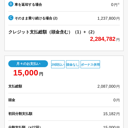
B
0
車を返却する場合
※
円
C
1,237,800
そのまま乗り続ける場合 (2)
円
クレジット支払総額（頭金含む）（1）+（2）
2,284,782
円
月々のお支払い
29回払い
頭金なし
ボーナス併用
15,000
円
2,087,000
支払総額
円
0
頭金
円
15,182
初回分割支払額
円
15,000
分割支払額 （×27回）
円