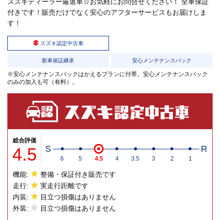
スズキディーラー厳選車☆お気軽にお問合せください！ 全車保証
付きです！販売だけでなく安心のアフターサービスもお届けしま
す！
スズキ認定中古車
新車保証継承
安心メンテナンスパック
※安心メンテナンスパックはかえるプランに付帯。安心メンテナンスパック
のみの加入も可（有料）。
総合評価
4.5
S
R
6
5
4.5
4
3.5
3
2
1
機能:
整備・保証付き販売です
走行:
実走行距離です
内装:
目立つ損傷はありません
外装:
目立つ損傷はありません