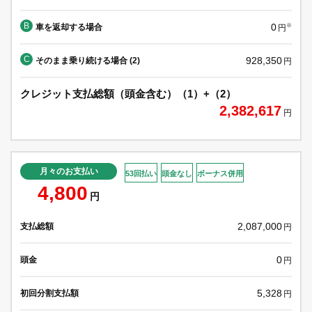
B
0
車を返却する場合
※
円
C
928,350
そのまま乗り続ける場合 (2)
円
クレジット支払総額（頭金含む）（1）+（2）
2,382,617
円
月々のお支払い
53回払い
頭金なし
ボーナス併用
4,800
円
2,087,000
支払総額
円
0
頭金
円
5,328
初回分割支払額
円