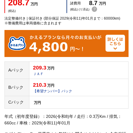
208.7
8.7
諸費用
万円
万円
?
(税込) (リ済込)
(税込)
法定整備付き | 保証付き (部分保証 2029(令和11)年01月まで：60000km)
※整備費用は車両価格に含まれます
209.3
万円
Aパック
ＪＡＦ
210.3
万円
Bパック
【希望ナンバー】パック
Cパック
万円
年式（初年度登録）：2026(令和8)年 / 走行：0.3万Km / 排気：
660cc / 車検：2029(令和11)年01月