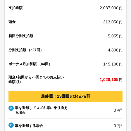
2,087,000
支払総額
円
313,050
頭金
円
5,055
初回分割支払額
円
4,800
分割支払額 （×27回）
円
145,100
ボーナス月加算額 （×4回）
円
頭金+初回から28回までのお支払い
1,028,105
円
総額 (1)
最終回 : 29回目のお支払額
車を返却してスズキ車に乗り換え
A
0
※
円
る場合
B
0
車を返却する場合
※
円