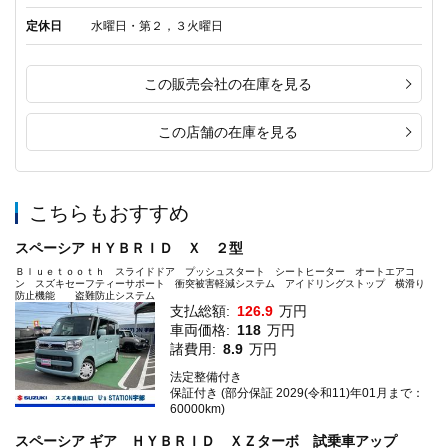
定休日
水曜日・第２，３火曜日
この販売会社の在庫を見る
この店舗の在庫を見る
こちらもおすすめ
スペーシア ＨＹＢＲＩＤ Ｘ ２型
Ｂｌｕｅｔｏｏｔｈ スライドドア プッシュスタート シートヒーター オートエアコ
ン スズキセーフティーサポート 衝突被害軽減システム アイドリングストップ 横滑り
防止機能 盗難防止システム
支払総額:
126.9
万円
車両価格:
118
万円
諸費用:
8.9
万円
法定整備付き
保証付き (部分保証 2029(令和11)年01月まで：
60000km)
スペーシア ギア ＨＹＢＲＩＤ ＸＺターボ 試乗車アップ