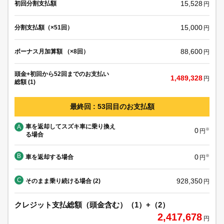
15,528
初回分割支払額
円
15,000
分割支払額（×51回）
円
88,600
ボーナス月加算額 （×8回）
円
頭金+初回から52回までのお支払い
1,489,328
円
総額 (1)
最終回 : 53回目のお支払額
車を返却してスズキ車に乗り換え
A
0
※
円
る場合
B
0
車を返却する場合
※
円
C
928,350
そのまま乗り続ける場合 (2)
円
クレジット支払総額（頭金含む）（1）+（2）
2,417,678
円