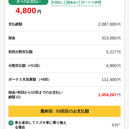
月々のお支払い
53回払い
頭金あり
ボーナス併用
4,800
円
2,087,000
支払総額
円
313,050
頭金
円
5,217
初回分割支払額
円
4,800
分割支払額（×51回）
円
111,400
ボーナス月加算額 （×8回）
円
頭金+初回から52回までのお支払い
1,454,267
円
総額 (1)
最終回 : 53回目のお支払額
車を返却してスズキ車に乗り換え
A
0
※
円
る場合