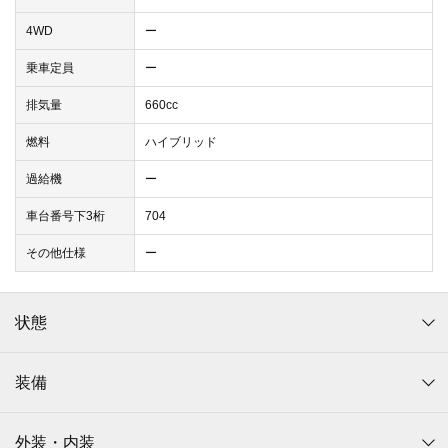
4WD
ー
乗車定員
ー
排気量
660cc
燃料
ハイブリッド
過給機
ー
車台番号下3桁
704
その他仕様
ー
状態
装備
外装・内装