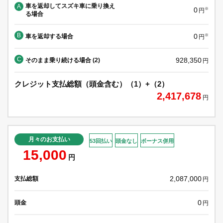
車を返却してスズキ車に乗り換え
A
0
※
円
る場合
B
0
車を返却する場合
※
円
C
928,350
そのまま乗り続ける場合 (2)
円
クレジット支払総額（頭金含む）（1）+（2）
2,417,678
円
月々のお支払い
53回払い
頭金なし
ボーナス併用
15,000
円
2,087,000
支払総額
円
0
頭金
円