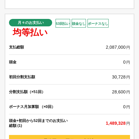
月々のお支払い
53回払い
頭金なし
ボーナスなし
均等払い
2,087,000
支払総額
円
0
頭金
円
30,728
初回分割支払額
円
28,600
分割支払額（×51回）
円
0
ボーナス月加算額 （×0回）
円
頭金+初回から52回までのお支払い
1,489,328
円
総額 (1)