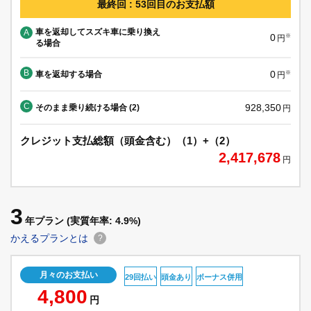
最終回 : 53回目のお支払額
車を返却してスズキ車に乗り換え
A
0
※
円
る場合
B
0
車を返却する場合
※
円
C
928,350
そのまま乗り続ける場合 (2)
円
クレジット支払総額（頭金含む）（1）+（2）
2,417,678
円
3
年プラン
(実質年率: 4.9%)
かえるプランとは
?
月々のお支払い
29回払い
頭金あり
ボーナス併用
4,800
円