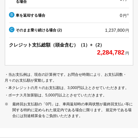
る場合
B
0
車を返却する場合
※
円
C
1,237,800
そのまま乗り続ける場合 (2)
円
クレジット支払総額（頭金含む）（1）+（2）
2,284,782
円
・当お支払例は、現在の計算例です。お問合せ時期により、お支払回数・
月々のお支払額が変動します。
・本クレジットの月々のお支払額は、3,000円以上とさせていただきます。
・ボーナス月加算額は、5,000円以上とさせていただきます。
※
最終回お支払額の「0円」は、車両返却時の車両状態が最終回支払い等に
関する特約に定められた規定内である場合に限ります。 規定外である場
合には別途精算金をご負担いただきます。