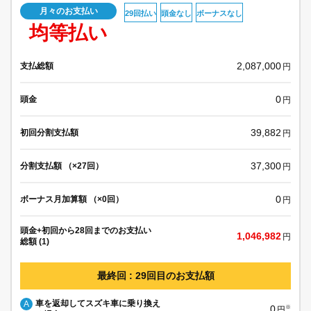
月々のお支払い
29回払い
頭金なし
ボーナスなし
均等払い
2,087,000
支払総額
円
0
頭金
円
39,882
初回分割支払額
円
37,300
分割支払額 （×27回）
円
0
ボーナス月加算額 （×0回）
円
頭金+初回から28回までのお支払い
1,046,982
円
総額 (1)
最終回 : 29回目のお支払額
車を返却してスズキ車に乗り換え
A
0
※
円