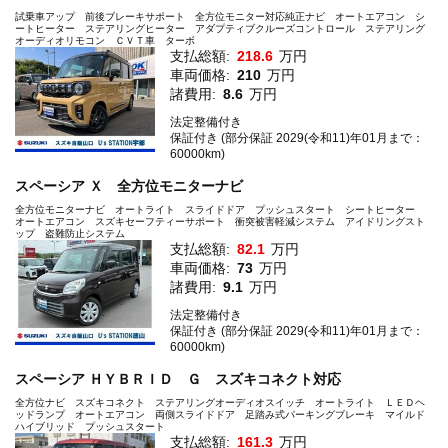
試乗車アップ 前後ブレーキサポート 全方位モニター対応純正ナビ オートエアコン シ
ートヒーター ステアリングヒーター アダプティブクルーズコントロール ステアリング
オーディオリモコン ＣＶＴ車 ターボ
支払総額:
218.6
万円
車両価格:
210
万円
諸費用:
8.6
万円
法定整備付き
保証付き (部分保証 2029(令和11)年01月まで：
60000km)
スペーシア Ｘ 全方位モニターナビ
全方位モニターナビ オートライト スライドドア プッシュスタート シートヒーター
オートエアコン スズキセーフティーサポート 衝突被害軽減システム アイドリングスト
ップ 盗難防止システム
支払総額:
82.1
万円
車両価格:
73
万円
諸費用:
9.1
万円
法定整備付き
保証付き (部分保証 2029(令和11)年01月まで：
60000km)
スペーシア ＨＹＢＲＩＤ Ｇ スズキコネクト対応
全方位ナビ スズキコネクト ステアリングオーディオスイッチ オートライト ＬＥＤヘ
ッドランプ オートエアコン 両側スライドドア 足踏み式パーキングブレーキ マイルド
ハイブリッド プッシュスタート
支払総額:
161.3
万円