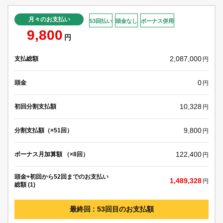
月々のお支払い
53回払い
頭金なし
ボーナス併用
9,800
円
2,087,000
支払総額
円
0
頭金
円
10,328
初回分割支払額
円
9,800
分割支払額（×51回）
円
122,400
ボーナス月加算額 （×8回）
円
頭金+初回から52回までのお支払い
1,489,328
円
総額 (1)
最終回 : 53回目のお支払額