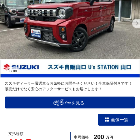
1
/
80
スズキディーラー厳選車☆お気軽にお問合せください！全車保証付きです！
販売だけでなく安心のアフターサービスもお届けします！
を見る
画像一覧
支払総額
200
車両価格
万円