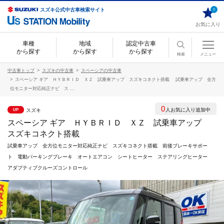
スズキ公式中古車検索サイト
0
お気に入り
車種
地域
認定中古車
から探す
から探す
から探す
検索
メニュー
中古車トップ
スズキの中古車
スペーシアの中古車
スペーシア ギア ＨＹＢＲＩＤ ＸＺ 試乗車アップ スズキコネクト搭載 試乗車アップ 全方
位モニター対応純正ナビ ス ...
0
人お気に入り追加中
スズキ
UP
スペーシア ギア ＨＹＢＲＩＤ ＸＺ 試乗車アップ
スズキコネクト搭載
試乗車アップ 全方位モニター対応純正ナビ スズキコネクト搭載 前後ブレーキサポー
ト 電動パーキングブレーキ オートエアコン シートヒーター ステアリングヒーター
アダプティブクルーズコントロール