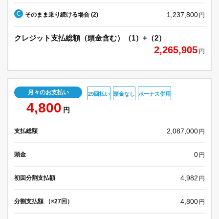
C
1,237,800
そのまま乗り続ける場合 (2)
円
クレジット支払総額（頭金含む）（1）+（2）
2,265,905
円
月々のお支払い
29回払い
頭金なし
ボーナス併用
4,800
円
2,087,000
支払総額
円
0
頭金
円
4,982
初回分割支払額
円
4,800
分割支払額 （×27回）
円