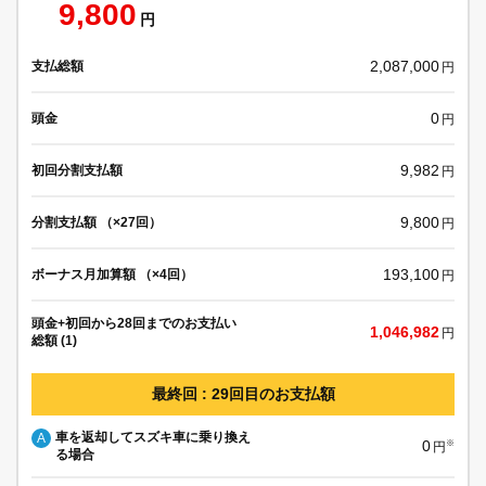
9,800
円
2,087,000
支払総額
円
0
頭金
円
9,982
初回分割支払額
円
9,800
分割支払額 （×27回）
円
193,100
ボーナス月加算額 （×4回）
円
頭金+初回から28回までのお支払い
1,046,982
円
総額 (1)
最終回 : 29回目のお支払額
車を返却してスズキ車に乗り換え
A
0
※
円
る場合