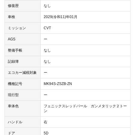
修復歴
なし
車検
2029(令和11)年01月
ミッション
CVT
AGS
ー
整備手帳
なし
記録簿
なし
エコカー減税対象
ー
機種記号
MK94S-ZSZB-ZN
現行型
ー
車体色
フェニックスレッドパール ガンメタリック２トー
ン
ハンドル
右
ドア
5D