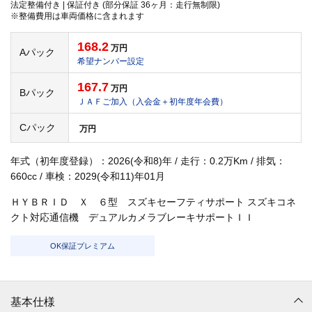
法定整備付き | 保証付き (部分保証 36ヶ月：走行無制限)
※整備費用は車両価格に含まれます
168.2
万円
Aパック
希望ナンバー設定
167.7
万円
Bパック
ＪＡＦご加入（入会金＋初年度年会費）
Cパック
万円
年式（初年度登録）：2026(令和8)年 / 走行：0.2万Km / 排気：
660cc / 車検：2029(令和11)年01月
ＨＹＢＲＩＤ Ｘ ６型 スズキセーフティサポート スズキコネ
クト対応通信機 デュアルカメラブレーキサポートＩＩ
OK保証プレミアム
基本仕様