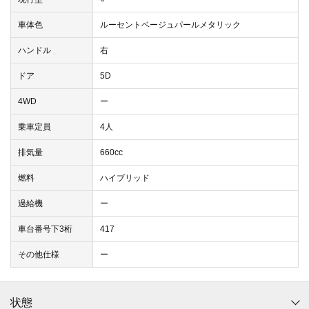
車体色
ルーセントベージュパールメタリック
ハンドル
右
ドア
5D
4WD
ー
乗車定員
4人
排気量
660cc
燃料
ハイブリッド
過給機
ー
車台番号下3桁
417
その他仕様
ー
状態