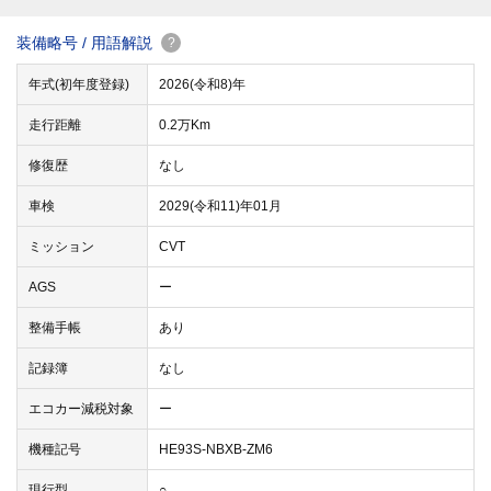
装備略号 / 用語解説
?
年式(初年度登録)
2026(令和8)年
走行距離
0.2万Km
修復歴
なし
車検
2029(令和11)年01月
ミッション
CVT
AGS
ー
整備手帳
あり
記録簿
なし
エコカー減税対象
ー
機種記号
HE93S-NBXB-ZM6
現行型
○