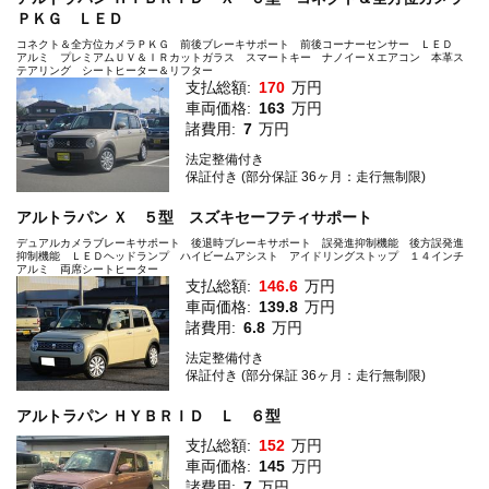
ＰＫＧ ＬＥＤ
コネクト＆全方位カメラＰＫＧ 前後ブレーキサポート 前後コーナーセンサー ＬＥＤ
アルミ プレミアムＵＶ＆ＩＲカットガラス スマートキー ナノイーＸエアコン 本革ス
テアリング シートヒーター＆リフター
支払総額:
170
万円
車両価格:
163
万円
諸費用:
7
万円
法定整備付き
保証付き (部分保証 36ヶ月：走行無制限)
アルトラパン Ｘ ５型 スズキセーフティサポート
デュアルカメラブレーキサポート 後退時ブレーキサポート 誤発進抑制機能 後方誤発進
抑制機能 ＬＥＤヘッドランプ ハイビームアシスト アイドリングストップ １４インチ
アルミ 両席シートヒーター
支払総額:
146.6
万円
車両価格:
139.8
万円
諸費用:
6.8
万円
法定整備付き
保証付き (部分保証 36ヶ月：走行無制限)
アルトラパン ＨＹＢＲＩＤ Ｌ ６型
支払総額:
152
万円
車両価格:
145
万円
諸費用:
7
万円