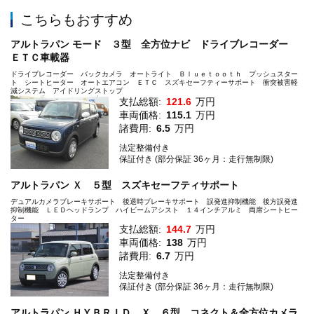
こちらもおすすめ
アルトラパン モード ３型 全方位ナビ ドライブレコーダー
ＥＴＣ車載器
ドライブレコーダー バックカメラ オートライト Ｂｌｕｅｔｏｏｔｈ プッシュスター
ト シートヒーター オートエアコン ＥＴＣ スズキセーフティーサポート 衝突被害軽
減システム アイドリングストップ
支払総額:
121.6
万円
車両価格:
115.1
万円
諸費用:
6.5
万円
法定整備付き
保証付き (部分保証 36ヶ月：走行無制限)
アルトラパン Ｘ ５型 スズキセーフティサポート
デュアルカメラブレーキサポート 後退時ブレーキサポート 誤発進抑制機能 後方誤発進
抑制機能 ＬＥＤヘッドランプ ハイビームアシスト １４インチアルミ 両席シートヒー
ター
支払総額:
144.7
万円
車両価格:
138
万円
諸費用:
6.7
万円
法定整備付き
保証付き (部分保証 36ヶ月：走行無制限)
アルトラパン ＨＹＢＲＩＤ Ｘ ６型 コネクト＆全方位カメラ