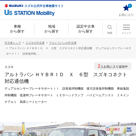
スズキ公式中古車検索サイト
0
お気に入り
車種
地域
認定中古車
から探す
から探す
から探す
検索
メニュー
中古車トップ
スズキの中古車
アルトラパンの中古車
アルトラパン ＨＹＢＲＩＤ Ｘ ６型 スズキコネクト対応通信機 デュアルセンサーブレーキサ
ポートＩＩ 誤発進抑制 ...
2
人お気に入り追加中
スズキ
アルトラパン ＨＹＢＲＩＤ Ｘ ６型 スズキコネクト
対応通信機
デュアルセンサーブレーキサポートＩＩ 誤発進抑制機能 後方誤発進抑制機能 車線逸脱
抑制機能 低速時ブレーキサポート ＬＥＤヘッドランプ ハイビームアシスト １４イン
チアルミ 両席シートヒーター