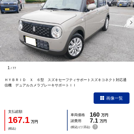
1
/
77
ＨＹＢＲＩＤ Ｘ ６型 スズキセーフティサポートスズキコネクト対応通
信機 デュアルカメラブレーキサポートＩＩ
画像一覧
支払総額
160
車両価格
万円
167.1
7.1
諸費用
万円
万円
?
(税込) (リ済込)
(税込)