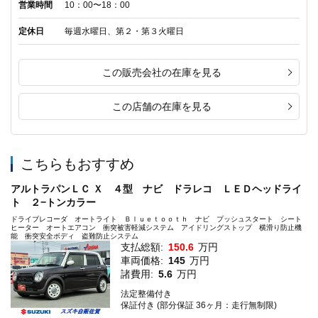
営業時間
10：00〜18：00
定休日
毎週水曜日、第２・第３火曜日
この販売会社の在庫を見る
この店舗の在庫を見る
こちらもおすすめ
アルトラパンＬＣ Ｘ ４型 ナビ ドラレコ ＬＥＤヘッドライ
ト ２−トンカラー
ドライブレコーダ オートライト Ｂｌｕｅｔｏｏｔｈ ナビ プッシュスタート シート
ヒーター オートエアコン 衝突被害軽減システム アイドリングストップ 横滑り防止機
能 衝突安全ボディ 盗難防止システム
支払総額:
150.6
万円
車両価格:
145
万円
諸費用:
5.6
万円
法定整備付き
保証付き (部分保証 36ヶ月：走行無制限)