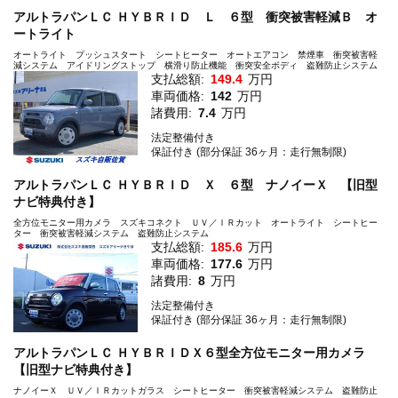
アルトラパンＬＣ ＨＹＢＲＩＤ Ｌ ６型 衝突被害軽減Ｂ オ
ートライト
オートライト プッシュスタート シートヒーター オートエアコン 禁煙車 衝突被害軽
減システム アイドリングストップ 横滑り防止機能 衝突安全ボディ 盗難防止システム
支払総額:
149.4
万円
車両価格:
142
万円
諸費用:
7.4
万円
法定整備付き
保証付き (部分保証 36ヶ月：走行無制限)
アルトラパンＬＣ ＨＹＢＲＩＤ Ｘ ６型 ナノイーＸ 【旧型
ナビ特典付き】
全方位モニター用カメラ スズキコネクト ＵＶ／ＩＲカット オートライト シートヒー
ター 衝突被害軽減システム 盗難防止システム
支払総額:
185.6
万円
車両価格:
177.6
万円
諸費用:
8
万円
法定整備付き
保証付き (部分保証 36ヶ月：走行無制限)
アルトラパンＬＣ ＨＹＢＲＩＤＸ６型全方位モニター用カメラ
【旧型ナビ特典付き】
ナノイーＸ ＵＶ／ＩＲカットガラス シートヒーター 衝突被害軽減システム 盗難防止