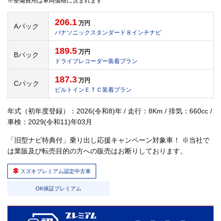
※整備費用は車両価格に含まれます
206.1
万円
Aパック
パナソニックスタンダード８インチナビ
189.5
万円
Bパック
ドライブレコーダー装着プラン
187.3
万円
Cパック
ビルトインＥＴＣ装着プラン
年式（初年度登録）：2026(令和8)年 / 走行：8Km / 排気：660cc /
車検：2029(令和11)年03月
「旧型ナビ特典付」乗り出し応援キャンペーン対象車！ ※当社で
は業販及び転売目的の方への販売はお断りしております。
スズキプレミアム認定中古車
OK保証プレミアム