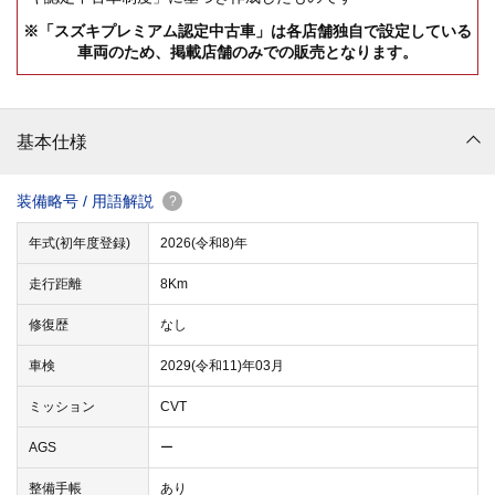
※「スズキプレミアム認定中古車」は各店舗独自で設定している
車両のため、掲載店舗のみでの販売となります。
基本仕様
装備略号 / 用語解説
?
年式(初年度登録)
2026(令和8)年
走行距離
8Km
修復歴
なし
車検
2029(令和11)年03月
ミッション
CVT
AGS
ー
整備手帳
あり