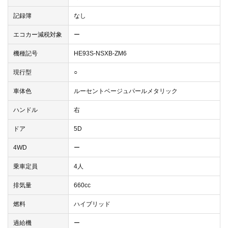
記録簿
なし
エコカー減税対象
ー
機種記号
HE93S-NSXB-ZM6
現行型
○
車体色
ルーセントベージュパールメタリック
ハンドル
右
ドア
5D
4WD
ー
乗車定員
4人
排気量
660cc
燃料
ハイブリッド
過給機
ー