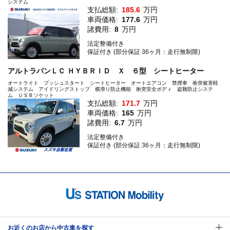
システム
支払総額:
185.6
万円
車両価格:
177.6
万円
諸費用:
8
万円
法定整備付き
保証付き (部分保証 36ヶ月：走行無制限)
アルトラパンＬＣ ＨＹＢＲＩＤ Ｘ ６型 シートヒーター
オートライト プッシュスタート シートヒーター オートエアコン 禁煙車 衝突被害軽
減システム アイドリングストップ 横滑り防止機能 衝突安全ボディ 盗難防止システ
ム ＵＳＢソケット
支払総額:
171.7
万円
車両価格:
165
万円
諸費用:
6.7
万円
法定整備付き
保証付き (部分保証 36ヶ月：走行無制限)
お近くのお店から中古車を探す