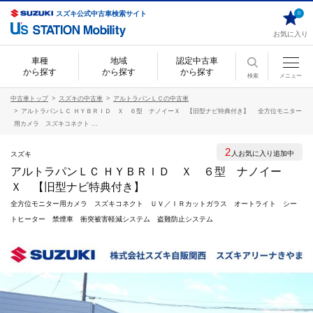
スズキ公式中古車検索サイト
0
お気に入り
車種
地域
認定中古車
から探す
から探す
から探す
検索
メニュー
中古車トップ
スズキの中古車
アルトラパンＬＣの中古車
アルトラパンＬＣ ＨＹＢＲＩＤ Ｘ ６型 ナノイーＸ 【旧型ナビ特典付き】 全方位モニター
用カメラ スズキコネクト ...
2
人お気に入り追加中
スズキ
アルトラパンＬＣ ＨＹＢＲＩＤ Ｘ ６型 ナノイー
Ｘ 【旧型ナビ特典付き】
全方位モニター用カメラ スズキコネクト ＵＶ／ＩＲカットガラス オートライト シー
トヒーター 禁煙車 衝突被害軽減システム 盗難防止システム