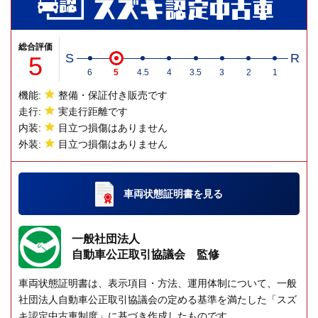
総合評価
5
S
R
6
5
4.5
4
3.5
3
2
1
機能:
整備・保証付き販売です
走行:
実走行距離です
内装:
目立つ損傷はありません
外装:
目立つ損傷はありません
車両状態証明書
を見る
一般社団法人
自動車公正取引協議会 監修
車両状態証明書は、表示項目・方法、運用体制について、一般
社団法人自動車公正取引協議会の定める基準を満たした「スズ
キ認定中古車制度」に基づき作成したものです