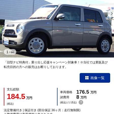
1
/
64
「旧型ナビ特典付」乗り出し応援キャンペーン対象車！※当社では業販及び
転売目的の方への販売はお断りしております。
画像一覧
支払総額
176.5
車両価格
万円
184.5
8
諸費用
万円
万円
?
(税込) (リ済込)
(税込)
法定整備付き | 保証付き (部分保証 36ヶ月：走行無制限)