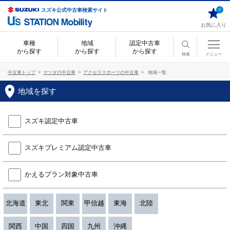
スズキ公式中古車検索サイト
0
お気に入り
車種
地域
認定中古車
から探す
から探す
から探す
検索
メニュー
中古車トップ
マツダの中古車
アクセラスポーツの中古車
地域一覧
地域を探す
スズキ認定中古車
スズキプレミアム認定中古車
かえるプラン対象中古車
北海道
東北
関東
甲信越
東海
北陸
関西
中国
四国
九州
沖縄