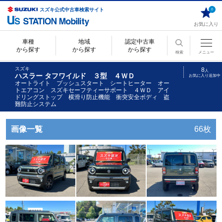
スズキ公式中古車検索サイト
0
お気に入り
車種
地域
認定中古車
から探す
から探す
から探す
検索
メニュー
スズキ
8
人
ハスラー タフワイルド ３型 ４ＷＤ
お気に入り追加中
オートライト プッシュスタート シートヒーター オー
トエアコン スズキセーフティーサポート ４ＷＤ アイ
ドリングストップ 横滑り防止機能 衝突安全ボディ 盗
難防止システム
画像一覧
66枚