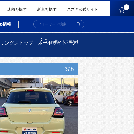
0
店舗を探す
新車を探す
スズキ公式サイト
め情報
6
人
お気に入り追加中
リングストップ オートライト シ
37枚