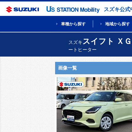
スズキ公式
車種から探す
地域から探す
スイフト ＸＧ
スズキ
ートヒーター
画像一覧