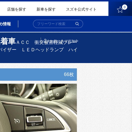
0
店舗を探す
新車を探す
スズキ公式サイト
め情報
装着車
2
人
お気に入り追加中
ＡＣＣ 衝突被害軽減ブレー
バイザー ＬＥＤヘッドランプ ハイ
66枚