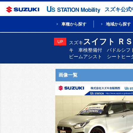
スズキ公式
車種から探す
地域から探す
スイフト Ｒ
スズキ
キ 車検整備付 パドルシフ
ビームアシスト シートヒー
画像一覧