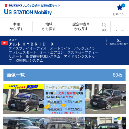
スズキ公式中古車検索サイト
0
お気に入り
車種
地域
認定中古車
から探す
から探す
から探す
検索
メニュー
スズキ
5
人
アルト ＨＹＢＲＩＤ Ｘ
お気に入り追加中
ディスプレイオーディオ オートライト バックカメラ
プッシュスタート オートエアコン スズキセーフティー
サポート 衝突被害軽減システム アイドリングストッ
プ 盗難防止システム
画像一覧
80枚