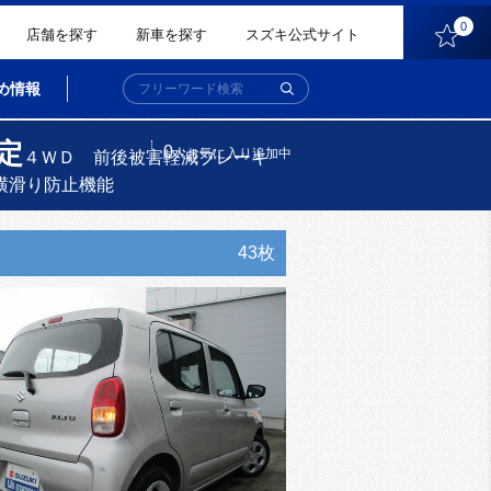
0
店舗を探す
新車を探す
スズキ公式サイト
め情報
定
0
人
お気に入り追加中
４ＷＤ 前後被害軽減ブレーキ
横滑り防止機能
43枚