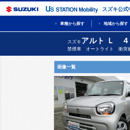
スズキ公式
車種から探す
地域から探す
アルト Ｌ 
スズキ
禁煙車 オートライト 衝突
画像一覧