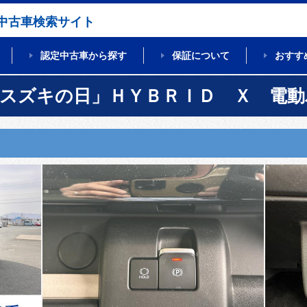
中古車検索サイト
認定中古車から探す
保証について
おすす
「スズキの日」ＨＹＢＲＩＤ Ｘ 電