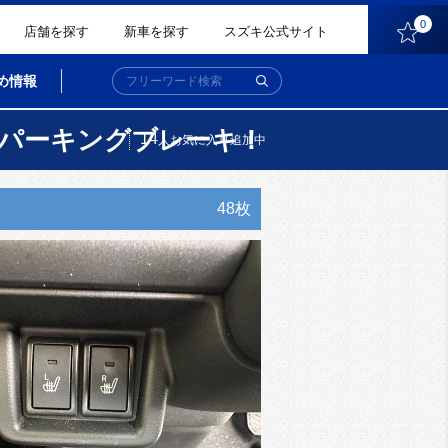
0
店舗を探す
新車を探す
スズキ公式サイト
め情報
動パーキングブレーキ！
14
人
お気に入り追加中
48枚