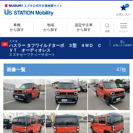
スズキ公式中古車検索サイト
0
お気に入り
車種
地域
認定中古車
から探す
から探す
から探す
検索
メニュー
スズキ
0
人
ハスラー タフワイルドターボ ３型 ４ＷＤ Ｃ
お気に入り追加中
ＶＴ オーディオレス
スズキセーフティーサポート
画像一覧
47枚