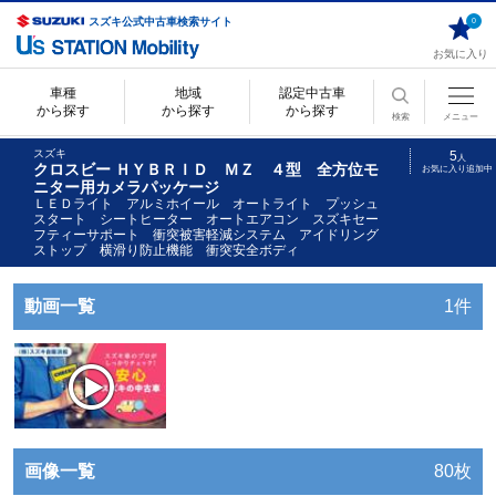
スズキ公式中古車検索サイト
0
お気に入り
車種
地域
認定中古車
から探す
から探す
から探す
検索
メニュー
スズキ
5
人
クロスビー ＨＹＢＲＩＤ ＭＺ ４型 全方位モ
お気に入り追加中
ニター用カメラパッケージ
ＬＥＤライト アルミホイール オートライト プッシュ
スタート シートヒーター オートエアコン スズキセー
フティーサポート 衝突被害軽減システム アイドリング
ストップ 横滑り防止機能 衝突安全ボディ
動画一覧
1件
画像一覧
80枚