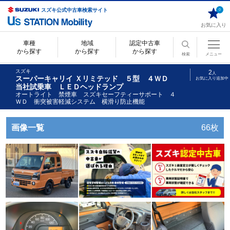
スズキ公式中古車検索サイト
0
お気に入り
車種
地域
認定中古車
から探す
から探す
から探す
検索
メニュー
スズキ
2
人
スーパーキャリイ Ｘリミテッド ５型 ４ＷＤ
お気に入り追加中
当社試乗車 ＬＥＤヘッドランプ
オートライト 禁煙車 スズキセーフティーサポート ４
ＷＤ 衝突被害軽減システム 横滑り防止機能
画像一覧
66枚