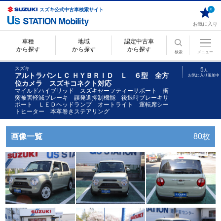
スズキ公式中古車検索サイト
0
お気に入り
車種
地域
認定中古車
から探す
から探す
から探す
検索
メニュー
スズキ
5
人
アルトラパンＬＣ ＨＹＢＲＩＤ Ｌ ６型 全方
お気に入り追加中
位カメラ スズキコネクト対応
マイルドハイブリッド スズキセーフティーサポート 衝
突被害軽減ブレーキ 誤発進抑制機能 後退時ブレーキサ
ポート ＬＥＤヘッドランプ オートライト 運転席シー
トヒーター 本革巻きステアリング
画像一覧
80枚