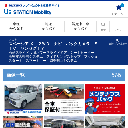
スズキ公式中古車検索サイト
0
お気に入り
車種
地域
認定中古車
から探す
から探す
から探す
検索
メニュー
スズキ
0
人
スペーシア Ｘ ２ＷＤ ナビ バックカメラ Ｅ
お気に入り追加中
ＴＣ ワンセグＴＶ
両側スライド片側パワースライドドア シートヒーター
衝突被害軽減システム アイドリングストップ プッシュ
スタート スマートキー 盗難防止システム
画像一覧
57枚