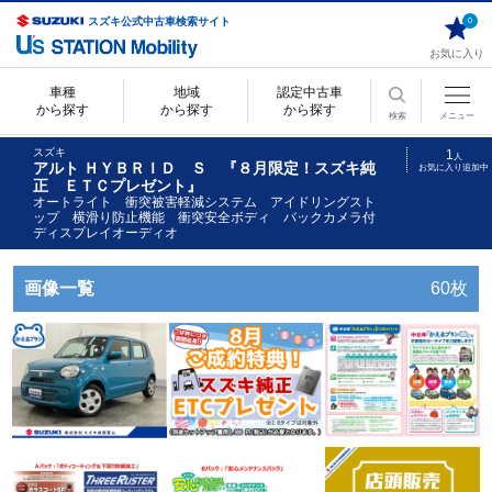
スズキ公式中古車検索サイト
0
お気に入り
車種
地域
認定中古車
から探す
から探す
から探す
検索
メニュー
スズキ
1
人
アルト ＨＹＢＲＩＤ Ｓ 『８月限定！スズキ純
お気に入り追加中
正 ＥＴＣプレゼント』
オートライト 衝突被害軽減システム アイドリングスト
ップ 横滑り防止機能 衝突安全ボディ バックカメラ付
ディスプレイオーディオ
画像一覧
60枚