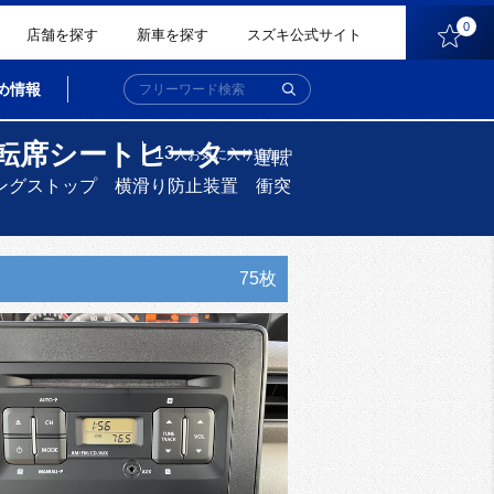
0
店舗を探す
新車を探す
スズキ公式サイト
め情報
転席シートヒーター
13
人
お気に入り追加中
運転
ングストップ 横滑り防止装置 衝突
75枚