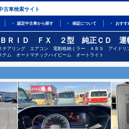
中古車検索サイト
認定中古車から探す
保証について
おすす
ＹＢＲＩＤ ＦＸ ２型 純正ＣＤ 運
ステアリング エアコン 電動格納ミラー ＡＢＳ アイドリ
ステム オートマチックハイビーム オートライト