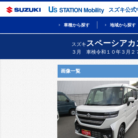
スズキ公式
車種から探す
地域から探す
スペーシアカ
スズキ
３月 車検令和１０年３月２
画像一覧