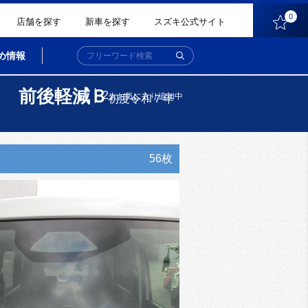
0
店舗を探す
新車を探す
スズキ公式サイト
め情報
Ｓ 前後軽減Ｂ
2
人
お気に入り追加中
初度令和７年
56枚