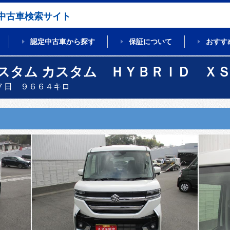
中古車検索サイト
認定中古車から探す
保証について
おすす
スタム カスタム ＨＹＢＲＩＤ Ｘ
７日 ９６６４キロ