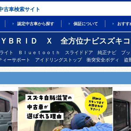
中古車検索サイト
認定中古車から探す
保証について
おすす
ＨＹＢＲＩＤ Ｘ 全方位ナビスズキ
ライト Ｂｌｕｅｔｏｏｔｈ スライドドア 純正ナビ プッ
ティーサポート アイドリングストップ 衝突安全ボディ 盗