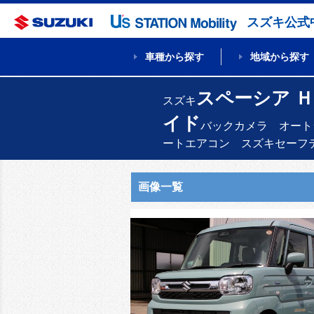
スズキ公式
車種から探す
地域から探す
スペーシア 
スズキ
イド
バックカメラ オート
ートエアコン スズキセーフ
画像一覧