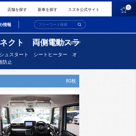
0
店舗を探す
新車を探す
スズキ公式サイト
め情報
コネクト 両側電動スラ
17
人
お気に入り追加中
シュスタート シートヒーター オ
難防止
80枚