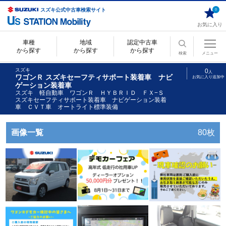
スズキ公式中古車検索サイト
0
お気に入り
車種
地域
認定中古車
から探す
から探す
から探す
検索
メニュー
スズキ
0
人
ワゴンＲ スズキセーフティサポート装着車 ナビ
お気に入り追加中
ゲーション装着車
スズキ 軽自動車 ワゴンＲ ＨＹＢＲＩＤ ＦＸ−Ｓ
スズキセーフティサポート装着車 ナビゲーション装着
車 ＣＶＴ車 オートライト標準装備
画像一覧
80枚