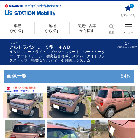
スズキ公式中古車検索サイト
0
お気に入り
車種
地域
認定中古車
から探す
から探す
から探す
検索
メニュー
スズキ
1
人
アルトラパン Ｌ ５型 ４ＷＤ
お気に入り追加中
４ＷＤ オートライト プッシュスタート シートヒータ
ー オートエアコン 衝突被害軽減システム アイドリン
グストップ 衝突安全ボディ 盗難防止システム
画像一覧
54枚