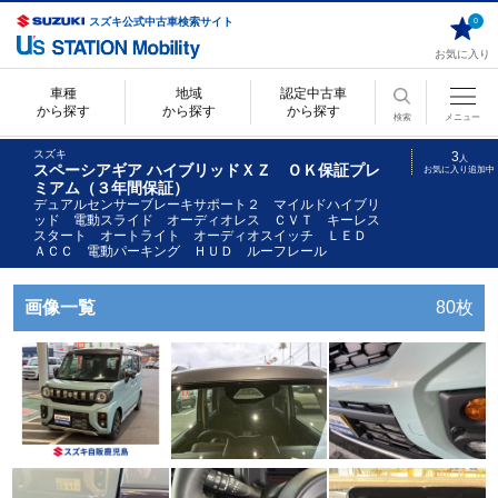
スズキ公式中古車検索サイト
0
お気に入り
車種
地域
認定中古車
から探す
から探す
から探す
検索
メニュー
スズキ
3
人
スペーシアギア ハイブリッドＸＺ ＯＫ保証プレ
お気に入り追加中
ミアム（３年間保証）
デュアルセンサーブレーキサポート２ マイルドハイブリ
ッド 電動スライド オーディオレス ＣＶＴ キーレス
スタート オートライト オーディオスイッチ ＬＥＤ
ＡＣＣ 電動パーキング ＨＵＤ ルーフレール
画像一覧
80枚