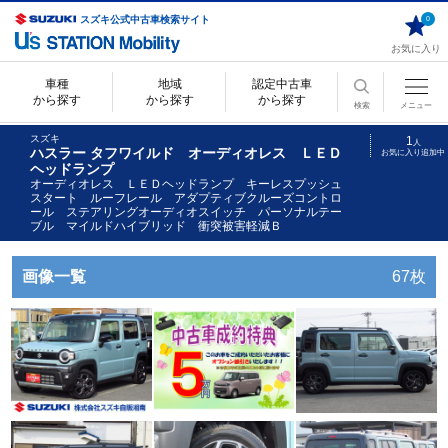
スズキ公式中古車検索サイト
0
お気に入り
車種
地域
認定中古車
から探す
から探す
から探す
検索
メニュー
スズキ
1
人
ハスラー タフワイルド オーディオレス ＬＥＤ
お気に入り追加中
ヘッドランプ
オーディオレス ＬＥＤヘッドランプ キーレスプッシュ
スタート ルーフレール アダプティブクルーズコントロ
ール ステアリングオーディオスイッチ パーソナルテー
ブル マイルドハイブリッド 衝突被害軽減Ｂ
画像一覧
67枚