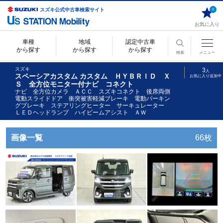
スズキ公式中古車検索サイト
0
お気に入り
車種
地域
認定中古車
から探す
から探す
から探す
検索
メニュー
スズキ
3
人
スペーシアカスタム カスタム ＨＹＢＲＩＤ Ｘ
お気に入り追加中
Ｓ 全方位モニター付ナビ コネクト
ナビ 全方位カメラ ＡＣＣ スズキコネクト 後席両側
電動スライドドア 衝突被害軽減ブレーキ 電動パーキン
グブレーキ ステアリングヒーター サーキュレーター
ＬＥＤヘッドランプ ハイビームアシスト ＡＷ
画像一覧
66枚