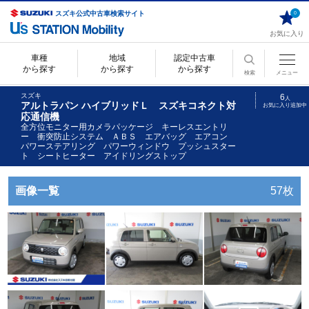
スズキ公式中古車検索サイト
0
お気に入り
車種
地域
認定中古車
から探す
から探す
から探す
検索
メニュー
スズキ
6
人
アルトラパン ハイブリッドＬ スズキコネクト対
お気に入り追加中
応通信機
全方位モニター用カメラパッケージ キーレスエントリ
ー 衝突防止システム ＡＢＳ エアバッグ エアコン
パワーステアリング パワーウィンドウ プッシュスター
ト シートヒーター アイドリングストップ
画像一覧
57枚