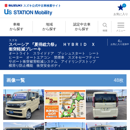
スズキ公式中古車検索サイト
0
お気に入り
車種
地域
認定中古車
から探す
から探す
から探す
検索
メニュー
スズキ
4
人
スペーシア 『夏得総力祭』 ＨＹＢＲＩＤ Ｘ
お気に入り追加中
衝突軽減ブレーキ
オートライト スライドドア プッシュスタート シート
ヒーター オートエアコン 禁煙車 スズキセーフティー
サポート衝突被害軽減システム アイドリングストップ
横滑り防止機能 衝突安全ボディ
画像一覧
48枚