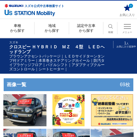
スズキ公式中古車検索サイト
0
お気に入り
車種
地域
認定中古車
から探す
から探す
から探す
検索
メニュー
スズキ
1
人
クロスビー ＨＹＢＲＩＤ ＭＺ ４型 ＬＥＤヘ
お気に入り追加中
ッドランプ
ブラウンアクセントパッケージ｜ＬＥＤサイドターンタン
プ付ドアミラー｜本革巻きステアリングホイール｜防汚タ
イプラゲッジフロア｜パドルシフト｜アダプティブクルー
ズコントロール｜シートヒーター｜
画像一覧
69枚