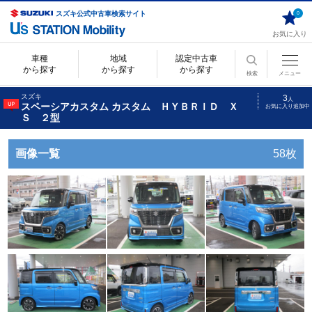
スズキ公式中古車検索サイト
0
お気に入り
車種
地域
認定中古車
から探す
から探す
から探す
検索
メニュー
スズキ
3
人
スペーシアカスタム カスタム ＨＹＢＲＩＤ Ｘ
お気に入り追加中
Ｓ ２型
画像一覧
58枚